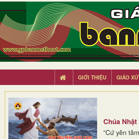
GIỚI THIỆU
GIÁO XỨ
Chúa Nhật
“Cứ yên tâm