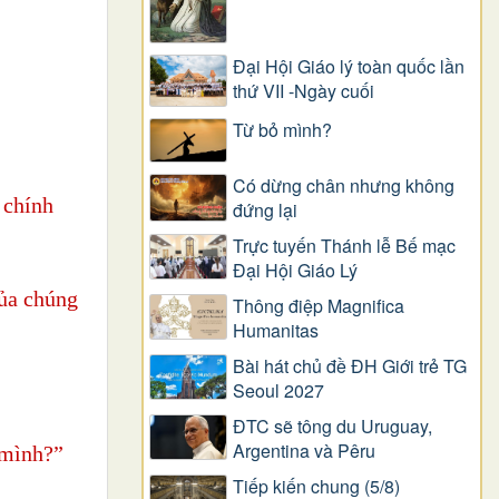
Đại Hội Giáo lý toàn quốc lần
thứ VII -Ngày cuối
Từ bỏ mình?
Có dừng chân nhưng không
 chính
đứng lại
Trực tuyến Thánh lễ Bế mạc
Đại Hội Giáo Lý
của chúng
Thông điệp Magnifica
Humanitas
Bài hát chủ đề ĐH Giới trẻ TG
Seoul 2027
ĐTC sẽ tông du Uruguay,
Argentina và Pêru
 mình?”
Tiếp kiến chung (5/8)