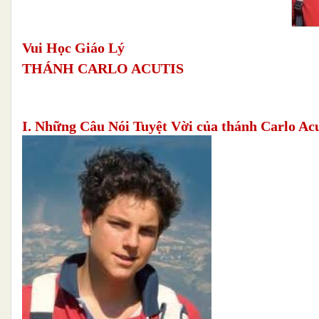
Vui Học Giáo Lý
THÁNH CARLO ACUTIS
I. Những Câu Nói Tuyệt Vời của thánh Carlo Acu