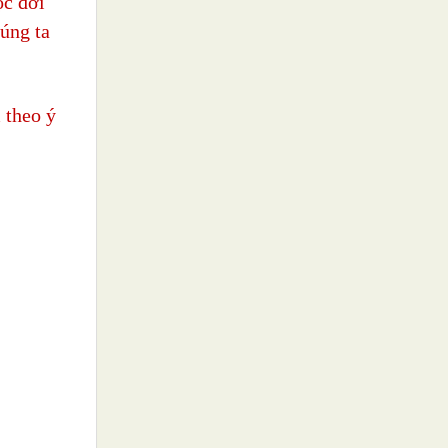
ộc đời
húng ta
 theo ý