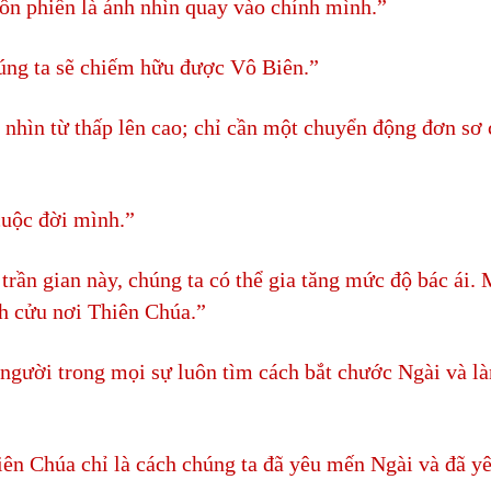
ồn phiền là ánh nhìn quay vào chính mình.”
húng ta sẽ chiếm hữu được Vô Biên.”
 nhìn từ thấp lên cao; chỉ cần một chuyển động đơn sơ 
cuộc đời mình.”
 trần gian này, chúng ta có thể gia tăng mức độ bác ái.
h cửu nơi Thiên Chúa.”
người trong mọi sự luôn tìm cách bắt chước Ngài và l
iên Chúa chỉ là cách chúng ta đã yêu mến Ngài và đã y