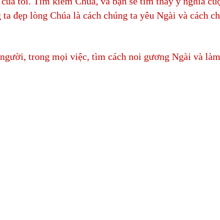
 của tôi. Tìm kiếm Chúa, và bạn sẽ tìm thấy ý nghĩa cu
 ta đẹp lòng Chúa là cách chúng ta yêu Ngài và cách c
người, trong mọi việc, tìm cách noi gương Ngài và làm