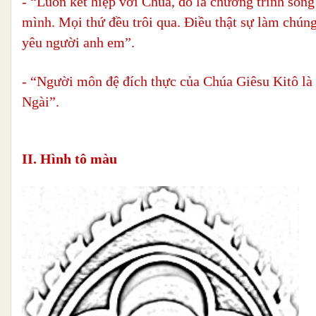
- “Luôn kết hiệp với Chúa, đó là chương trình sống
mình. Mọi thứ đều trôi qua. Điều thật sự làm chúng
yêu người anh em”.
- “Người môn đệ đích thực của Chúa Giêsu Kitô là 
Ngài”.
II. Hình tô màu