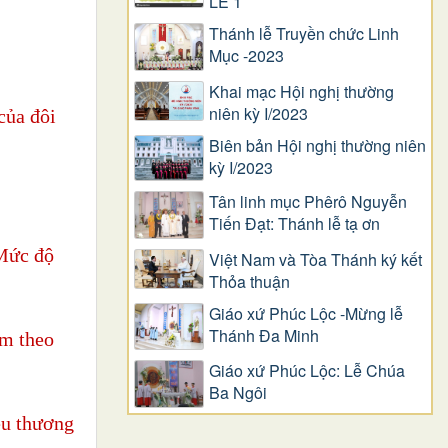
LỄ 1
Thánh lễ Truyền chức Linh
Mục -2023
Khai mạc Hội nghị thường
niên kỳ I/2023
của đôi
Biên bản Hội nghị thường niên
kỳ I/2023
Tân linh mục Phêrô Nguyễn
Tiến Đạt: Thánh lễ tạ ơn
 Mức độ
Việt Nam và Tòa Thánh ký kết
Thỏa thuận
Giáo xứ Phúc Lộc -Mừng lễ
Thánh Đa Minh
àm theo
Giáo xứ Phúc Lộc: Lễ Chúa
Ba Ngôi
êu thương