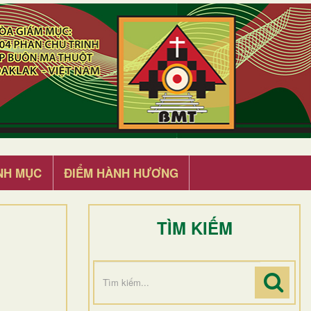
NH MỤC
ĐIỂM HÀNH HƯƠNG
TÌM KIẾM