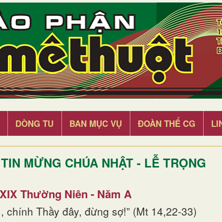
DÒNG TU
BAN MỤC VỤ
ĐOÀN THỂ CG
LI
TIN MỪNG CHÚA NHẬT - LỄ TRỌNG
 XIX Thường Niên - Năm A
, chính Thầy đây, đừng sợ!” (Mt 14,22-33)