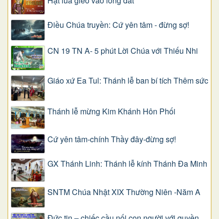
Hạt lúa gieo vào lòng đất
Điều Chúa truyền: Cứ yên tâm - đừng sợ!
CN 19 TN A- 5 phút Lời Chúa với Thiếu Nhi
Giáo xứ Ea Tul: Thánh lễ ban bí tích Thêm sức
Thánh lễ mừng Kim Khánh Hôn Phối
Cứ yên tâm-chính Thầy đây-đừng sợ!
GX Thánh Linh: Thánh lễ kính Thánh Đa Minh
SNTM Chúa Nhật XIX Thường Niên -Năm A
Đức tin – chiếc cầu nối con người với quyền