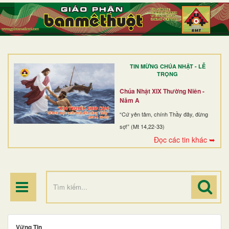
TRANG NHẤT
GIỚI THIỆU
GIÁO XỨ
TIN MỪNG CHÚA NHẬT - LỄ
DÒNG TU
TRỌNG
BAN MỤC VỤ
Chúa Nhật XIX Thường Niên -
Năm A
ĐOÀN THỂ CG
“Cứ yên tâm, chính Thầy đây, đừng
sợ!” (Mt 14,22-33)
LINH MỤC
Đọc các tin khác ➥
ĐIỂM HÀNH HƯƠNG
Vững Tin