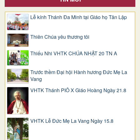
Lễ kính Thánh Đa Minh tại Giáo họ Tân Lập
Thiên Chúa yêu thương tôi
Thiếu Nhi VHTK CHÚA NHẬT 20 TN A
Trước thềm Đại hội Hành hương Đức Mẹ La
Vang
VHTK Thánh PIÔ X Giáo Hoàng Ngày 21.8
VHTK Lễ Đức Mẹ La Vang Ngày 15.8