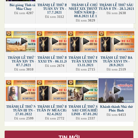
Bài giảng Tĩnh tâm
THÁNH LỄ THỨ BẢY
THÁNH LỄ CHÚA
THÁNH LỄ THỨ SÁU
Mùa Chay
TUẦN XV TN -
NHẬT XIX THƯỜNG
TUẦN 8 TN - 28.5.2021
17.7.2021
NIÊN NĂM B -
Đã xem
4207
Đã xem
2638
08.8.2021 LỄ 1
Đã xem
3112
Đã xem
3029
THÁNH LỄ THỨ TƯ
THÁNH LỄ THỨ BẢY
THÁNH LỄ THỨ BẢY
THÁNH LỄ THỨ BA
TUẦN XIV TN -
XXXI TN - 06.11.2021
TUẦN XXXII TN -
TUẦN XXVI TN -
07.7.2021
13.11.2021
28.9.2021
Đã xem
2674
Đã xem
3010
Đã xem
2715
Đã xem
2519
THÁNH LỄ THỨ NĂM
THÁNH LỄ THỨ BẢY
THÁNH LỄ THỨ SÁU
Khánh thành Nhà thờ
TUẦN III TN -
TUẦN IV MÙA CHAY -
SAU CHÚA HIỂN
Phúc Bình
27.01.2022
02.4.2022
LINH - 07.01.2022
Đã xem
6453
Đã xem
2599
Đã xem
2772
Đã xem
2337
TIN MỚI