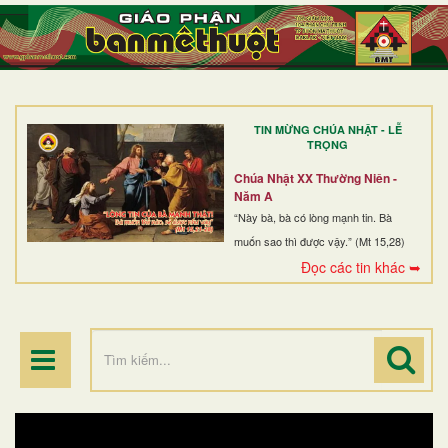
TRANG NHẤT
GIỚI THIỆU
GIÁO XỨ
TIN MỪNG CHÚA NHẬT - LỄ
DÒNG TU
TRỌNG
BAN MỤC VỤ
Chúa Nhật XX Thường Niên -
Năm A
ĐOÀN THỂ CG
“Này bà, bà có lòng mạnh tin. Bà
muốn sao thì được vậy.” (Mt 15,28)
LINH MỤC
Đọc các tin khác ➥
ĐIỂM HÀNH HƯƠNG