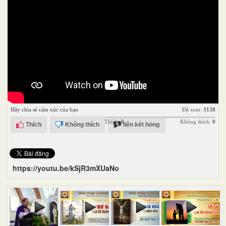
Hãy chia sẻ cảm xúc của bạn
Đã xem:
3138
Thích:
0
Không thích:
0
Thích
Không thích
liên kết hỏng
https://youtu.be/kSjR3mXUaNo