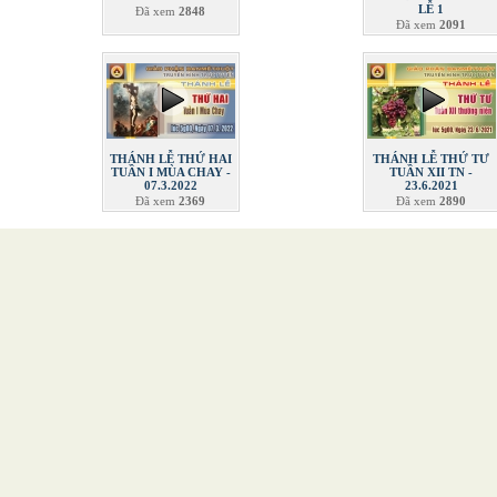
LỄ 1
Đã xem
2848
Đã xem
2091
THÁNH LỄ THỨ HAI
THÁNH LỄ THỨ TƯ
TUẦN I MÙA CHAY -
TUẦN XII TN -
07.3.2022
23.6.2021
Đã xem
2369
Đã xem
2890