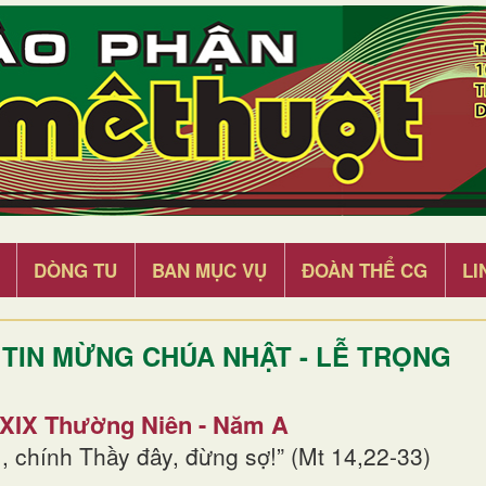
DÒNG TU
BAN MỤC VỤ
ĐOÀN THỂ CG
LI
TIN MỪNG CHÚA NHẬT - LỄ TRỌNG
 XIX Thường Niên - Năm A
, chính Thầy đây, đừng sợ!” (Mt 14,22-33)