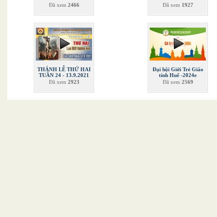
Đã xem
2466
Đã xem
1927
THÁNH LỄ THỨ HAI
Đại hội Giới Trẻ Giáo
TUẦN 24 - 13.9.2021
tỉnh Huế -2024e
Đã xem
2923
Đã xem
2569