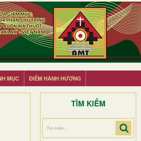
NH MỤC
ĐIỂM HÀNH HƯƠNG
TÌM KIẾM