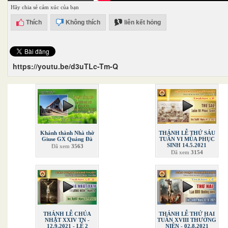
Hãy chia sẻ cảm xúc của bạn
Thích
Không thích
liên kết hỏng
https://youtu.be/d3uTLc-Tm-Q
Khánh thành Nhà thờ
THÁNH LỄ THỨ SÁU
Giuse GX Quảng Đà
TUẦN VI MÙA PHỤC
SINH 14.5.2021
Đã xem
3563
Đã xem
3154
THÁNH LỄ CHÚA
THÁNH LỄ THỨ HAI
NHẬT XXIV TN -
TUẦN XVIII THƯỜNG
12.9.2021 - LỄ 2
NIÊN - 02.8.2021