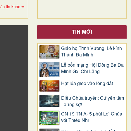
ác tin khác ➥
TIN MỚI
Giáo họ Trinh Vương: Lễ kính
Thánh Đa Minh
Lễ bổn mạng Hội Dòng Ba Đa
Minh Gx. Chi Lăng
Hạt lúa gieo vào lòng đất
Điều Chúa truyền: Cứ yên tâm
- đừng sợ!
CN 19 TN A- 5 phút Lời Chúa
với Thiếu Nhi