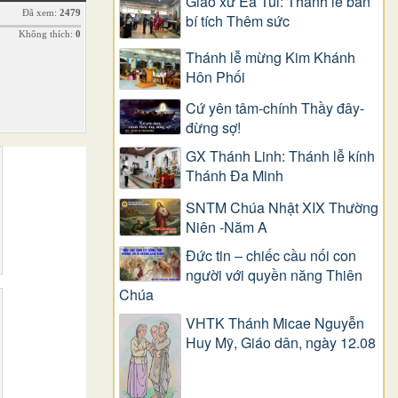
Giáo xứ Ea Tul: Thánh lễ ban
Đã xem:
2479
bí tích Thêm sức
Không thích:
0
Thánh lễ mừng Kim Khánh
Hôn Phối
Cứ yên tâm-chính Thầy đây-
đừng sợ!
GX Thánh Linh: Thánh lễ kính
Thánh Đa Minh
SNTM Chúa Nhật XIX Thường
Niên -Năm A
Đức tin – chiếc cầu nối con
người với quyền năng Thiên
Chúa
VHTK Thánh Micae Nguyễn
Huy Mỹ, Giáo dân, ngày 12.08