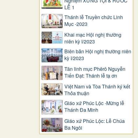
Nghiệm XƯNG TỘI & RƯỚC
LỄ 1
Thánh lễ Truyền chức Linh
Mục -2023
Khai mạc Hội nghị thường
niên kỳ I/2023
Biên bản Hội nghị thường niên
kỳ I/2023
Tân linh mục Phêrô Nguyễn
Tiến Đạt: Thánh lễ tạ ơn
Việt Nam và Tòa Thánh ký kết
Thỏa thuận
Giáo xứ Phúc Lộc -Mừng lễ
Thánh Đa Minh
Giáo xứ Phúc Lộc: Lễ Chúa
Ba Ngôi