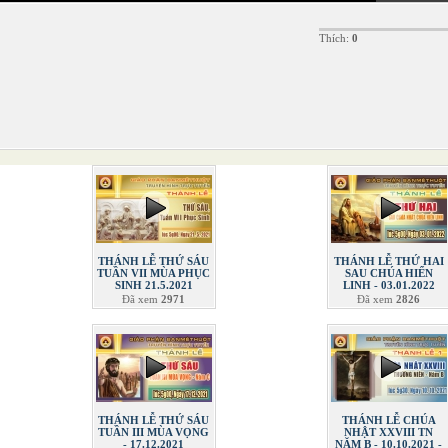
Thích:
0
THÁNH LỄ THỨ SÁU
THÁNH LỄ THỨ HAI
TUẦN VII MÙA PHỤC
SAU CHÚA HIỂN
SINH 21.5.2021
LINH - 03.01.2022
Đã xem
2971
Đã xem
2826
THÁNH LỄ THỨ SÁU
THÁNH LỄ CHÚA
TUẦN III MÙA VỌNG
NHẬT XXVIII TN
- 17.12.2021
NĂM B - 10.10.2021 -