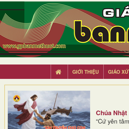
GIỚI THIỆU
GIÁO XỨ
Chúa Nhật
“Cứ yên tâm