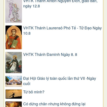
VHTK Thánh Antôn Nguyễn Ðích, giáo dân,
ngày 12.8
VHTK Thánh Laurensô Phó Tế - Tử Đạo Ngày
10.8
VHTK Thánh Đaminh Ngày 8. 8
Đại Hội Giáo lý toàn quốc lần thứ VII -Ngày
cuối
Từ bỏ mình?
Có dừng chân nhưng không đứng lại