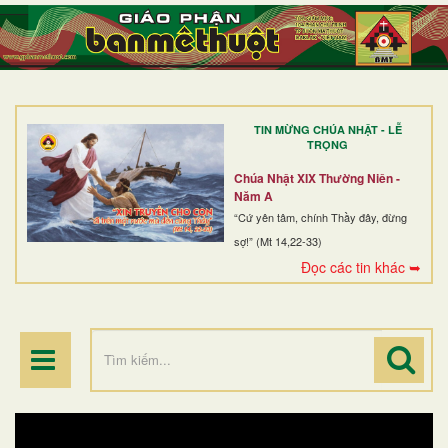
TRANG NHẤT
GIỚI THIỆU
GIÁO XỨ
TIN MỪNG CHÚA NHẬT - LỄ
DÒNG TU
TRỌNG
BAN MỤC VỤ
Chúa Nhật XIX Thường Niên -
Năm A
ĐOÀN THỂ CG
“Cứ yên tâm, chính Thầy đây, đừng
sợ!” (Mt 14,22-33)
LINH MỤC
Đọc các tin khác ➥
ĐIỂM HÀNH HƯƠNG