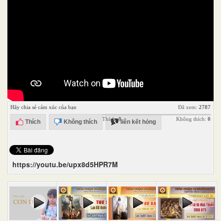
Hãy chia sẻ cảm xúc của bạn
Đã xem:
2787
Thích:
0
Không thích:
0
Thích
Không thích
liên kết hỏng
https://youtu.be/upx8d5HPR7M