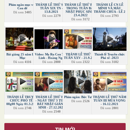
Phim ngắn mục vụ:
THÁNH LỄ THỨ SÁU
THÁNH LỄ THỨ BẢY
THÁNH LỄ CN LỄ
Con dế
TUẦN XIX TN -
TRONG TUẦN BÁT
MÌNH VÀ MÁU
13.8.2021
NHẬT PHỤC SINH -
THÁNH CHÚA - LỄ 2
Đã xem
3405
23.4.2022
Đã xem
2279
Đã xem
2793
Đã xem
3172
Bài giảng 25 năm Linh
Video: Mẹ Ru Con Thái
THÁNH LỄ THỨ BA
Thánh lễ Truyền chức
Mục
Linh - Hoàng Nga
TUẦN XXV - 21.9.2021
Phó tế -2023
Đã xem
4116
Đã xem
2880
Đã xem
2322
Đã xem
3182
THÁNH LỄ TRUYỀN
THÁNH LỄ THỨ HAI
Phim ngắn: Bức Tượng
THÁNH LỄ THỨ NĂM
CHỨC PHÓ TẾ -
- NGÀY THỨ 3 TUẦN
TUẦN III MÙA VỌNG
Đã xem
2526
08g00 Ngày 01.3.2022
BÁT NHẬT GIÁNG
- 16.12.2021
SINH - 27.12.2021
Đã xem
2746
Đã xem
2801
Đã xem
2540
TIN MỚI