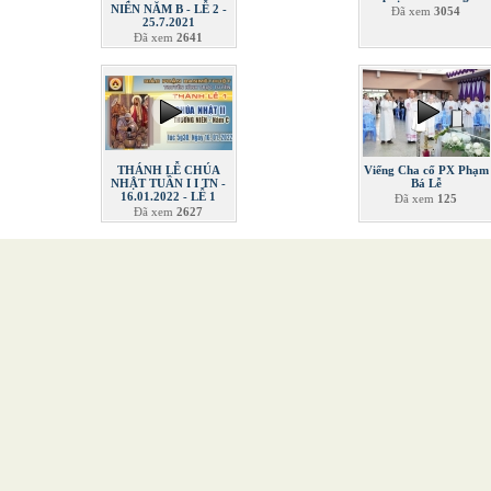
NIÊN NĂM B - LỄ 2 -
Đã xem
3054
25.7.2021
Đã xem
2641
THÁNH LỄ CHÚA
Viếng Cha cố PX Phạm
NHẬT TUẦN I I TN -
Bá Lễ
16.01.2022 - LỄ 1
Đã xem
125
Đã xem
2627