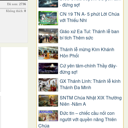
- đừng sợ!
Đã xem:
2736
Không thích:
0
CN 19 TN A- 5 phút Lời Chúa
với Thiếu Nhi
Giáo xứ Ea Tul: Thánh lễ ban
bí tích Thêm sức
Thánh lễ mừng Kim Khánh
Hôn Phối
Cứ yên tâm-chính Thầy đây-
đừng sợ!
GX Thánh Linh: Thánh lễ kính
Thánh Đa Minh
SNTM Chúa Nhật XIX Thường
Niên -Năm A
Đức tin – chiếc cầu nối con
người với quyền năng Thiên
Chúa