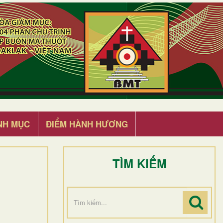
NH MỤC
ĐIỂM HÀNH HƯƠNG
TÌM KIẾM