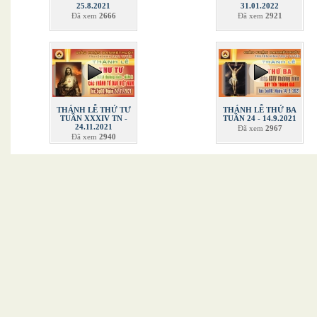
25.8.2021
31.01.2022
Đã xem
2666
Đã xem
2921
THÁNH LỄ THỨ TƯ
THÁNH LỄ THỨ BA
TUẦN XXXIV TN -
TUẦN 24 - 14.9.2021
24.11.2021
Đã xem
2967
Đã xem
2940