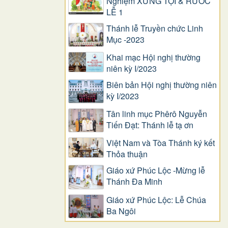
Nghiệm XƯNG TỘI & RƯỚC
LỄ 1
Thánh lễ Truyền chức Linh
Mục -2023
Khai mạc Hội nghị thường
niên kỳ I/2023
Biên bản Hội nghị thường niên
kỳ I/2023
Tân linh mục Phêrô Nguyễn
Tiến Đạt: Thánh lễ tạ ơn
Việt Nam và Tòa Thánh ký kết
Thỏa thuận
Giáo xứ Phúc Lộc -Mừng lễ
Thánh Đa Minh
Giáo xứ Phúc Lộc: Lễ Chúa
Ba Ngôi