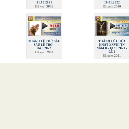
21.10.2021
19.01.2022
Đã xem
3006
Đã xem
2506
THÁNH LỄ THỨ SÁU
THÁNH LỄ CHÚA
SAU LỄ TRO -
NHẬT XXVIII TN
04.3.2022
NĂM B - 10.10.2021 -
LỄ 1
Đã xem
2988
Đã xem
2091