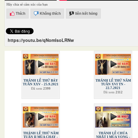
Hãy chia sẻ cảm xúc của bạn
Thích
Không thích
liên kết hỏng
https://youtu.be/qNomlsoLRNw
THÁNH LỄ THỨ BẢY
THÁNH LỄ THỨ NĂM
TUẦN XXV - 25.9.2021
TUẦN XVI TN -
22.7.2021
Đã xem
2399
Đã xem
2112
THÁNH LỄ THỨ NĂM
THÁNH LỄ CHÚA
TUẦN II MÙA CHAY -
NHẬT I MÙA VỌNG -