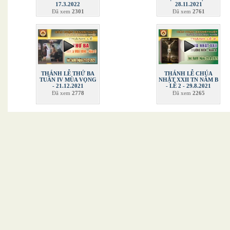
17.3.2022
28.11.2021
Đã xem
2301
Đã xem
2761
THÁNH LỄ THỨ BA
THÁNH LỄ CHÚA
TUẦN IV MÙA VỌNG
NHẬT XXII TN NĂM B
- 21.12.2021
- LỄ 2 - 29.8.2021
Đã xem
2778
Đã xem
2265