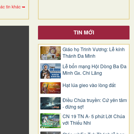
ác tin khác ➥
TIN MỚI
Giáo họ Trinh Vương: Lễ kính
Thánh Đa Minh
Lễ bổn mạng Hội Dòng Ba Đa
Minh Gx. Chi Lăng
Hạt lúa gieo vào lòng đất
Điều Chúa truyền: Cứ yên tâm
- đừng sợ!
CN 19 TN A- 5 phút Lời Chúa
với Thiếu Nhi