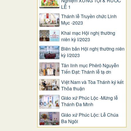
Nghiệm XƯNG TỘI & RƯỚC
LỄ 1
Thánh lễ Truyền chức Linh
Mục -2023
Khai mạc Hội nghị thường
niên kỳ I/2023
Biên bản Hội nghị thường niên
kỳ I/2023
Tân linh mục Phêrô Nguyễn
Tiến Đạt: Thánh lễ tạ ơn
Việt Nam và Tòa Thánh ký kết
Thỏa thuận
Giáo xứ Phúc Lộc -Mừng lễ
Thánh Đa Minh
Giáo xứ Phúc Lộc: Lễ Chúa
Ba Ngôi