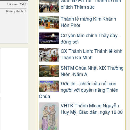
Giáo xứ Ea Tul: Thánh lễ ban
Đã xem:
2563
bí tích Thêm sức
Không thích:
0
Thánh lễ mừng Kim Khánh
Hôn Phối
Cứ yên tâm-chính Thầy đây-
đừng sợ!
GX Thánh Linh: Thánh lễ kính
Thánh Đa Minh
SNTM Chúa Nhật XIX Thường
Niên -Năm A
Đức tin – chiếc cầu nối con
người với quyền năng Thiên
Chúa
VHTK Thánh Micae Nguyễn
Huy Mỹ, Giáo dân, ngày 12.08