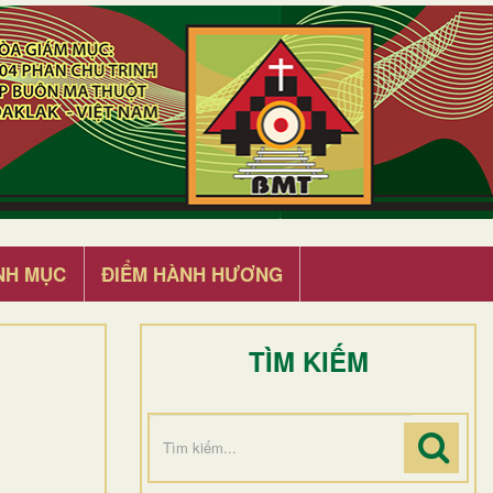
NH MỤC
ĐIỂM HÀNH HƯƠNG
TÌM KIẾM