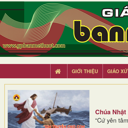
GIỚI THIỆU
GIÁO XỨ
Chúa Nhật
“Cứ yên tâm