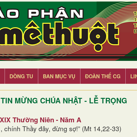
DÒNG TU
BAN MỤC VỤ
ĐOÀN THỂ CG
LI
TIN MỪNG CHÚA NHẬT - LỄ TRỌNG
 XIX Thường Niên - Năm A
, chính Thầy đây, đừng sợ!” (Mt 14,22-33)