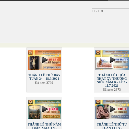
Thích:
0
THÁNH LỄ THỨ BẢY
THÁNH LỄ CHÚA
TUẦN 24 - 18.9.2021
NHẬT XV THƯỜNG
NIÊN NĂM B - LỄ 2 -
Đã xem
2799
11.7.2021
Đã xem
2373
THÁNH LỄ THỨ NĂM
THÁNH LỄ THỨ TƯ
TUẦN XXIX TN -
TUẦN I I TN -