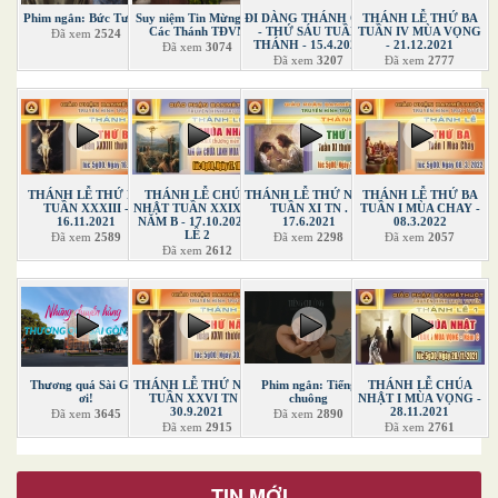
Phim ngắn: Bức Tượng
Suy niệm Tin Mừng Lễ
ĐI DÀNG THÁNH GIÁ
THÁNH LỄ THỨ BA
Các Thánh TĐVN
- THỨ SÁU TUẦN
TUẦN IV MÙA VỌNG
Đã xem
2524
THÁNH - 15.4.2022
- 21.12.2021
Đã xem
3074
Đã xem
3207
Đã xem
2777
THÁNH LỄ THỨ BA
THÁNH LỄ CHÚA
THÁNH LỄ THỨ NĂM
THÁNH LỄ THỨ BA
TUẦN XXXIII -
NHẬT TUẦN XXIX TN
TUẦN XI TN .
TUẦN I MÙA CHAY -
16.11.2021
NĂM B - 17.10.2021 -
17.6.2021
08.3.2022
LỄ 2
Đã xem
2589
Đã xem
2298
Đã xem
2057
Đã xem
2612
Thương quá Sài Gòn
THÁNH LỄ THỨ NĂM
Phim ngắn: Tiếng
THÁNH LỄ CHÚA
ơi!
TUẦN XXVI TN -
chuông
NHẬT I MÙA VỌNG -
30.9.2021
28.11.2021
Đã xem
3645
Đã xem
2890
Đã xem
2915
Đã xem
2761
TIN MỚI