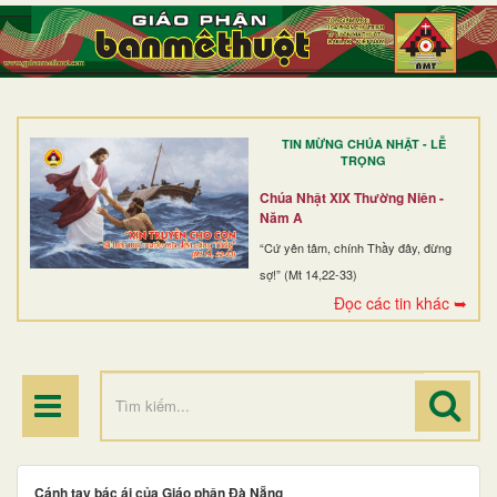
TRANG NHẤT
GIỚI THIỆU
GIÁO XỨ
TIN MỪNG CHÚA NHẬT - LỄ
DÒNG TU
TRỌNG
BAN MỤC VỤ
Chúa Nhật XIX Thường Niên -
Năm A
ĐOÀN THỂ CG
“Cứ yên tâm, chính Thầy đây, đừng
LINH MỤC
sợ!” (Mt 14,22-33)
Đọc các tin khác ➥
ĐIỂM HÀNH HƯƠNG
Cánh tay bác ái của Giáo phận Đà Nẵng