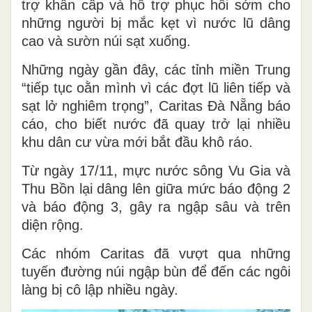
trợ khẩn cấp và hỗ trợ phục hồi sớm cho
những người bị mắc kẹt vì nước lũ dâng
cao và sườn núi sạt xuống.
Những ngày gần đây, các tỉnh miền Trung
“tiếp tục oằn mình vì các đợt lũ liên tiếp và
sạt lở nghiêm trọng”, Caritas Đà Nẵng báo
cáo, cho biết nước đã quay trở lại nhiều
khu dân cư vừa mới bắt đầu khô ráo.
Từ ngày 17/11, mực nước sông Vu Gia và
Thu Bồn lại dâng lên giữa mức báo động 2
và báo động 3, gây ra ngập sâu và trên
diện rộng.
Các nhóm Caritas đã vượt qua những
tuyến đường núi ngập bùn để đến các ngôi
làng bị cô lập nhiều ngày.