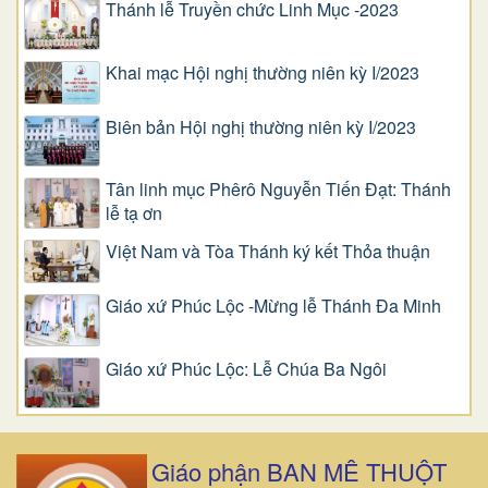
Thánh lễ Truyền chức Linh Mục -2023
Khai mạc Hội nghị thường niên kỳ I/2023
Biên bản Hội nghị thường niên kỳ I/2023
Tân linh mục Phêrô Nguyễn Tiến Đạt: Thánh
lễ tạ ơn
Việt Nam và Tòa Thánh ký kết Thỏa thuận
Giáo xứ Phúc Lộc -Mừng lễ Thánh Đa Minh
Giáo xứ Phúc Lộc: Lễ Chúa Ba Ngôi
Giáo phận BAN MÊ THUỘT