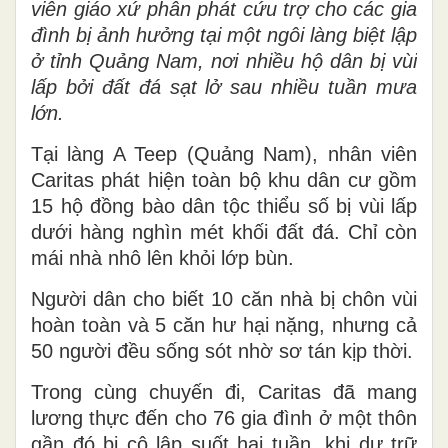
viên giáo xứ phân phát cứu trợ cho các gia
đình bị ảnh hưởng tại một ngôi làng biệt lập
ở tỉnh Quảng Nam, nơi nhiều hộ dân bị vùi
lấp bởi đất đá sạt lở sau nhiều tuần mưa
lớn.
Tại làng A Teep (Quảng Nam), nhân viên
Caritas phát hiện toàn bộ khu dân cư gồm
15 hộ đồng bào dân tộc thiểu số bị vùi lấp
dưới hàng nghìn mét khối đất đá. Chỉ còn
mái nhà nhô lên khỏi lớp bùn.
Người dân cho biết 10 căn nhà bị chôn vùi
hoàn toàn và 5 căn hư hại nặng, nhưng cả
50 người đều sống sót nhờ sơ tán kịp thời.
Trong cùng chuyến đi, Caritas đã mang
lương thực đến cho 76 gia đình ở một thôn
gần đó bị cô lập suốt hai tuần, khi dự trữ