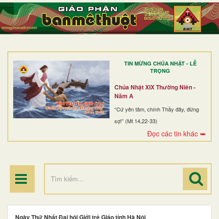
TRANG NHẤT
GIỚI THIỆU
GIÁO XỨ
TIN MỪNG CHÚA NHẬT - LỄ
DÒNG TU
TRỌNG
BAN MỤC VỤ
Chúa Nhật XIX Thường Niên -
Năm A
ĐOÀN THỂ CG
“Cứ yên tâm, chính Thầy đây, đừng
sợ!” (Mt 14,22-33)
LINH MỤC
Đọc các tin khác ➥
ĐIỂM HÀNH HƯƠNG
Ngày Thứ Nhất Đại hội Giới trẻ Giáo tỉnh Hà Nội