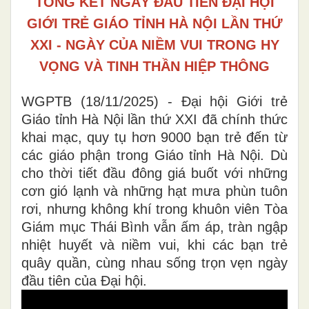
TỔNG KẾT NGÀY ĐẦU TIÊN ĐẠI HỘI
GIỚI TRẺ GIÁO TỈNH HÀ NỘI LẦN THỨ
XXI - NGÀY CỦA NIỀM VUI TRONG HY
VỌNG VÀ TINH THẦN HIỆP THÔNG
WGPTB (18/11/2025) - Đại hội Giới trẻ
Giáo tỉnh Hà Nội lần thứ XXI đã chính thức
khai mạc, quy tụ hơn 9000 bạn trẻ đến từ
các giáo phận trong Giáo tỉnh Hà Nội. Dù
cho thời tiết đầu đông giá buốt với những
cơn gió lạnh và những hạt mưa phùn tuôn
rơi, nhưng không khí trong khuôn viên Tòa
Giám mục Thái Bình vẫn ấm áp, tràn ngập
nhiệt huyết và niềm vui, khi các bạn trẻ
quây quần, cùng nhau sống trọn vẹn ngày
đầu tiên của Đại hội.