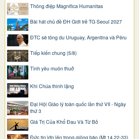
Thông điệp Magnifica Humanitas
Bài hát chủ đề ĐH Giới trẻ TG Seoul 2027
ĐTC sẽ tông du Uruguay, Argentina và Pêru
Tiếp kiến chung (5/8)
Tình yêu muôn thuở
Khi Chúa thinh lặng
Đại Hội Giáo lý toàn quốc lần thứ VII - Ngày
thứ 3
Giá Trị Của Khổ Ðau Và Từ Bỏ
Đức tin lớn lên trong giông bão (Mt 14,22-33)