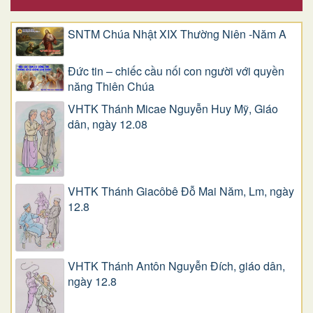
SNTM Chúa Nhật XIX Thường Niên -Năm A
Đức tin – chiếc cầu nối con người với quyền
năng Thiên Chúa
VHTK Thánh Micae Nguyễn Huy Mỹ, Giáo
dân, ngày 12.08
VHTK Thánh Giacôbê Ðỗ Mai Năm, Lm, ngày
12.8
VHTK Thánh Antôn Nguyễn Ðích, giáo dân,
ngày 12.8