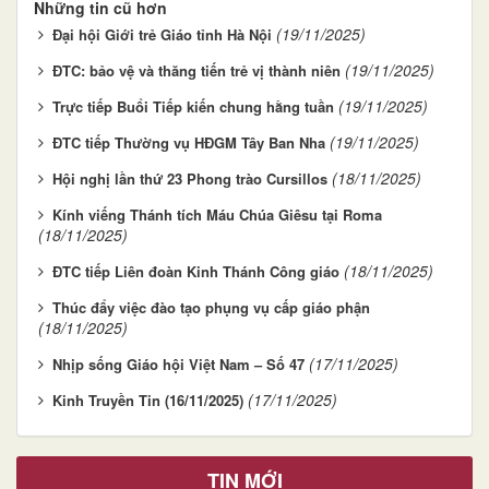
Những tin cũ hơn
(19/11/2025)
Đại hội Giới trẻ Giáo tỉnh Hà Nội
(19/11/2025)
ĐTC: bảo vệ và thăng tiến trẻ vị thành niên
(19/11/2025)
Trực tiếp Buổi Tiếp kiến chung hằng tuần
(19/11/2025)
ĐTC tiếp Thường vụ HĐGM Tây Ban Nha
(18/11/2025)
Hội nghị lần thứ 23 Phong trào Cursillos
Kính viếng Thánh tích Máu Chúa Giêsu tại Roma
(18/11/2025)
(18/11/2025)
ĐTC tiếp Liên đoàn Kinh Thánh Công giáo
Thúc đẩy việc đào tạo phụng vụ cấp giáo phận
(18/11/2025)
(17/11/2025)
Nhịp sống Giáo hội Việt Nam – Số 47
(17/11/2025)
Kinh Truyền Tin (16/11/2025)
TIN MỚI