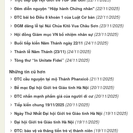
(22/11/2025)
Đêm diễn nguyện “Hiệp hành Chứng nhân"
(22/11/2025)
ĐTC bãi bỏ Điều 8 khoản 1 của Luật Cơ bản
(23/11/2025)
ĐGM dâng lễ tại Núi Chúa Kitô Vua Châu Sơn
(23/11/2025)
Hội đồng Giám mục VN bổ nhiệm nhân sự
(24/11/2025)
Buổi tiếp kiến Năm Thánh ngày 22/11
(24/11/2025)
Thánh lễ Năm Thánh (23/11)
(24/11/2025)
Tông thư “In Unitate Fidei”
Những tin cũ hơn
(21/11/2025)
ĐTC cầu nguyện tại mộ Thánh Phanxicô
(20/11/2025)
Bế mạc Đại hội Giới trẻ Giáo tỉnh Hà Nội
(20/11/2025)
ĐTC nhấn mạnh phẩm giá của người di cư
(20/11/2025)
Tiếp kiến chung 19/11/2025
(19/11/2025)
Ngày Thứ Nhất Đại hội Giới trẻ Giáo tỉnh Hà Nội
(19/11/2025)
Đại hội Giới trẻ Giáo tỉnh Hà Nội
(19/11/2025)
ĐTC: bảo vệ và thăng tiến trẻ vị thành niên