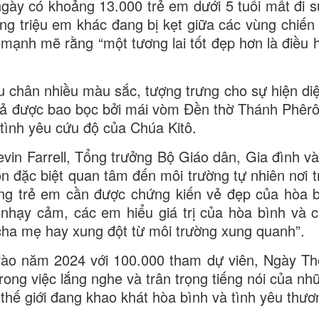
ngày có khoảng 13.000 trẻ em dưới 5 tuổi mất đi s
g triệu em khác đang bị kẹt giữa các vùng chiến
 mạnh mẽ rằng “một tương lai tốt đẹp hơn là điều 
u chân nhiều màu sắc, tượng trưng cho sự hiện diệ
 cả được bao bọc bởi mái vòm Đền thờ Thánh Phêr
tình yêu cứu độ của Chúa Kitô.
evin Farrell, Tổng trưởng Bộ Giáo dân, Gia đình v
ốn đặc biệt quan tâm đến môi trường tự nhiên nơi t
rằng trẻ em cần được chứng kiến vẻ đẹp của hòa 
 nhạy cảm, các em hiểu giá trị của hòa bình và c
cha mẹ hay xung đột từ môi trường xung quanh”.
 vào năm 2024 với 100.000 tham dự viên, Ngày Thế
rong việc lắng nghe và trân trọng tiếng nói của nh
thế giới đang khao khát hòa bình và tình yêu thươ