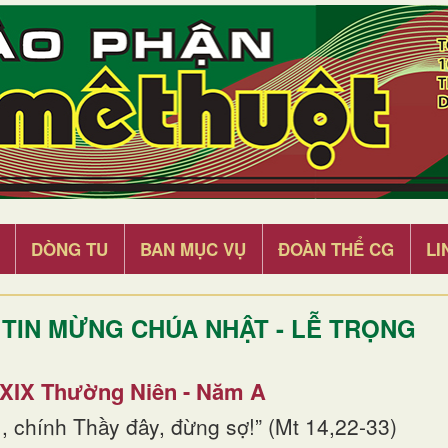
DÒNG TU
BAN MỤC VỤ
ĐOÀN THỂ CG
LI
TIN MỪNG CHÚA NHẬT - LỄ TRỌNG
 XIX Thường Niên - Năm A
, chính Thầy đây, đừng sợ!” (Mt 14,22-33)