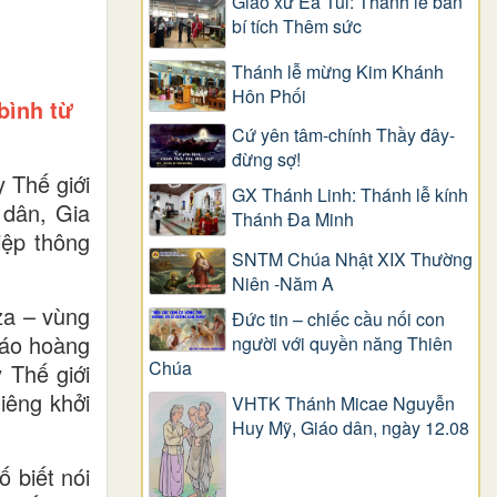
Giáo xứ Ea Tul: Thánh lễ ban
bí tích Thêm sức
Thánh lễ mừng Kim Khánh
Hôn Phối
bình từ
Cứ yên tâm-chính Thầy đây-
đừng sợ!
 Thế giới
GX Thánh Linh: Thánh lễ kính
 dân, Gia
Thánh Đa Minh
iệp thông
SNTM Chúa Nhật XIX Thường
Niên -Năm A
za – vùng
Đức tin – chiếc cầu nối con
iáo hoàng
người với quyền năng Thiên
Chúa
 Thế giới
iêng khởi
VHTK Thánh Micae Nguyễn
Huy Mỹ, Giáo dân, ngày 12.08
 biết nói