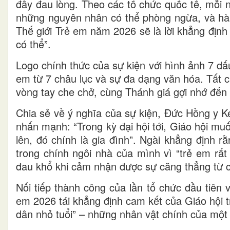
đầy đau lòng. Theo các tổ chức quốc tế, mỗi 
những nguyên nhân có thể phòng ngừa, và hàn
Thế giới Trẻ em năm 2026 sẽ là lời khẳng định
có thể”.
Logo chính thức của sự kiện với hình ảnh 7 dấ
em từ 7 châu lục và sự đa dạng văn hóa. Tất
vòng tay che chở, cùng Thánh giá gợi nhớ đến 
Chia sẻ về ý nghĩa của sự kiện, Đức Hồng y K
nhấn mạnh: “Trong kỳ đại hội tới, Giáo hội mu
lên, đó chính là gia đình”. Ngài khẳng định 
trong chính ngôi nhà của mình vì “trẻ em rất
đau khổ khi cảm nhận được sự căng thẳng từ 
Nối tiếp thành công của lần tổ chức đầu tiên
em 2026 tái khẳng định cam kết của Giáo hội t
dân nhỏ tuổi” – những nhân vật chính của một 