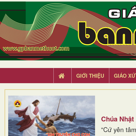
GIỚI THIỆU
GIÁO XỨ
Chúa Nhật
“Cứ yên tâm