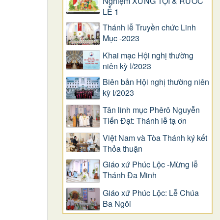
Nghiệm XƯNG TỘI & RƯỚC
LỄ 1
Thánh lễ Truyền chức Linh
Mục -2023
Khai mạc Hội nghị thường
niên kỳ I/2023
Biên bản Hội nghị thường niên
kỳ I/2023
Tân linh mục Phêrô Nguyễn
Tiến Đạt: Thánh lễ tạ ơn
Việt Nam và Tòa Thánh ký kết
Thỏa thuận
Giáo xứ Phúc Lộc -Mừng lễ
Thánh Đa Minh
Giáo xứ Phúc Lộc: Lễ Chúa
Ba Ngôi