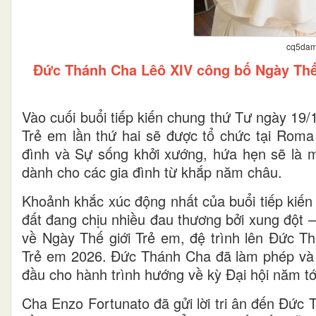
cq5dam
Đức Thánh Cha Lêô XIV công bố Ngày Thế
Vào cuối buổi tiếp kiến chung thứ Tư ngày 19
Trẻ em lần thứ hai sẽ được tổ chức tại Roma
đình và Sự sống khởi xướng, hứa hẹn sẽ là m
dành cho các gia đình từ khắp năm châu.
Khoảnh khắc xúc động nhất của buổi tiếp kiến 
đất đang chịu nhiều đau thương bởi xung đột 
về Ngày Thế giới Trẻ em, đệ trình lên Đức Th
Trẻ em 2026. Đức Thánh Cha đã làm phép và ký
đầu cho hành trình hướng về kỳ Đại hội năm tớ
Cha Enzo Fortunato đã gửi lời tri ân đến Đức