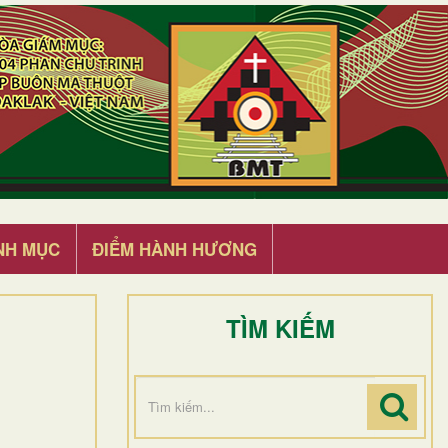
NH MỤC
ĐIỂM HÀNH HƯƠNG
TÌM KIẾM