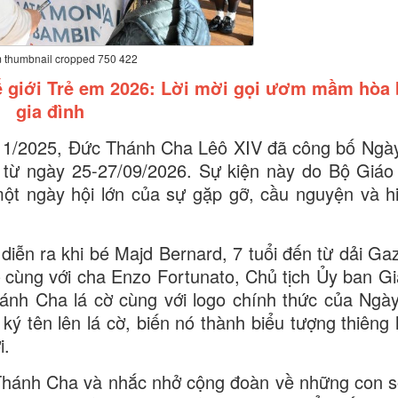
 thumbnail cropped 750 422
 giới Trẻ em 2026: Lời mời gọi ươm mầm hòa 
gia đình
/11/2025, Đức Thánh Cha Lêô XIV đã công bố Ngày
 từ ngày 25-27/09/2026. Sự kiện này do Bộ Giáo
ột ngày hội lớn của sự gặp gỡ, cầu nguyện và h
diễn ra khi bé Majd Bernard, 7 tuổi đến từ dải Ga
– cùng với cha Enzo Fortunato, Chủ tịch Ủy ban G
ánh Cha lá cờ cùng với logo chính thức của Ngày
 tên lên lá cờ, biến nó thành biểu tượng thiêng l
i.
 Thánh Cha và nhắc nhở cộng đoàn về những con số