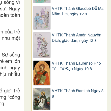
ự sống vì
 sự. Ngày
VHTK Thánh Giacôbê Ðỗ Mai
Năm, Lm, ngày 12.8
hoàn toàn
n của trẻ
VHTK Thánh Antôn Nguyễn
ô như một
Ðích, giáo dân, ngày 12.8
à Sự sống
rẻ em lớn
VHTK Thánh Laurensô Phó
bình ngay
Tế - Tử Đạo Ngày 10.8
hịu nhiều
 giới Trẻ
VHTK Thánh Đaminh Ngày 8.
8
ững “công
ng.