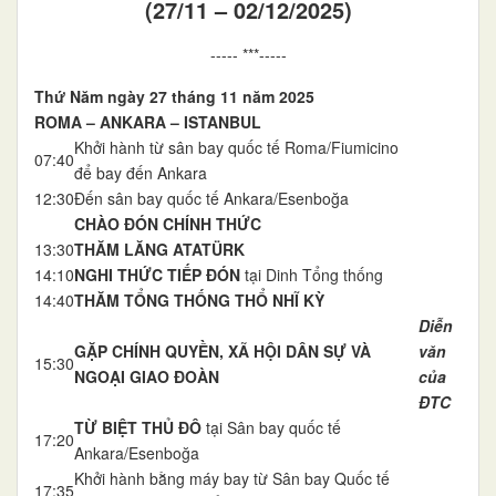
(27/11 – 02/12/2025)
----- ***-----
Thứ Năm ngày 27 tháng 11 năm 2025
ROMA – ANKARA – ISTANBUL
Khởi hành từ sân bay quốc tế Roma/Fiumicino
07:40
để bay đến Ankara
12:30
Đến sân bay quốc tế Ankara/Esenboğa
CHÀO ĐÓN CHÍNH THỨC
13:30
THĂM LĂNG ATATÜRK
14:10
NGHI THỨC TIẾP ĐÓN
tại Dinh Tổng thống
14:40
THĂM TỔNG THỐNG THỔ NHĨ KỲ
Diễn
GẶP CHÍNH QUYỀN, XÃ HỘI DÂN SỰ VÀ
văn
15:30
NGOẠI GIAO ĐOÀN
của
ĐTC
TỪ BIỆT THỦ ĐÔ
tại Sân bay quốc tế
17:20
Ankara/Esenboğa
Khởi hành bằng máy bay từ Sân bay Quốc tế
17:35