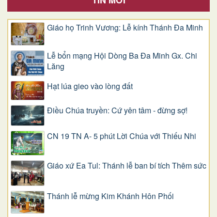
TIN MỚI
Giáo họ Trinh Vương: Lễ kính Thánh Đa Minh
Lễ bổn mạng Hội Dòng Ba Đa Minh Gx. Chi
Lăng
Hạt lúa gieo vào lòng đất
Điều Chúa truyền: Cứ yên tâm - đừng sợ!
CN 19 TN A- 5 phút Lời Chúa với Thiếu Nhi
Giáo xứ Ea Tul: Thánh lễ ban bí tích Thêm sức
Thánh lễ mừng Kim Khánh Hôn Phối