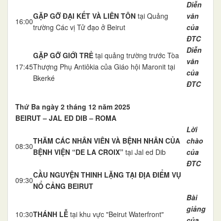
Diễn
GẶP GỠ ĐẠI KẾT VÀ LIÊN TÔN
tại Quảng
văn
16:00
trường Các vị Tử đạo ở Beirut
của
ĐTC
Diễn
GẶP GỠ GIỚI TRẺ
tại quảng trường trước Tòa
văn
17:45
Thượng Phụ Antiôkia của Giáo hội Maronit tại
của
Bkerké
ĐTC
Thứ Ba ngày 2 tháng 12 năm 2025
BEIRUT – JAL ED DIB – ROMA
Lời
THĂM CÁC NHÂN VIÊN VÀ BỆNH NHÂN CỦA
chào
08:30
BỆNH VIỆN “DE LA CROIX”
tại Jal ed Dib
của
ĐTC
CẦU NGUYỆN THINH LẶNG TẠI ĐỊA ĐIỂM VỤ
09:30
NỔ CẢNG BEIRUT
Bài
giảng
10:30
THÁNH LỄ
tại khu vực "Beirut Waterfront"
của