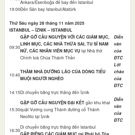
Ankara/Esenboğa để bay đến Istanbul
19:00
Đến Sân bay Istanbul/Atatürk
Thứ Sáu ngày 28 tháng 11 năm 2025
ISTANBUL – İZNIK – ISTANBUL
GẶP GỠ CẦU NGUYỆN VỚI CÁC GIÁM MỤC,
Diễn
LINH MỤC, CÁC NHÀ THỪA SAI, TU SĨ NAM
văn
09:30
NỮ, CÁC NHÂN VIÊN MỤC VỤ
tại Nhà thờ
của
Chính toà Chúa Thánh Thần
ĐTC
Lời
THĂM NHÀ DƯỠNG LÃO CỦA DÒNG TIỂU
chào
10:40
MUỘI NGƯỜI NGHÈO
của
ĐTC
14:15
Di chuyển bằng trực thăng đến İznik
Diễn
GẶP GỠ CẦU NGUYỆN ĐẠI KẾT
gần khu khai
văn
15:30
quật Vương cung Thánh đường cổ Thánh
của
Neofito tại İznik
ĐTC
Di chuyển bằng trực thăng đến Istanbul
16:30
GẶP RIÊNG CÁC GIÁM MỤC tại Phái bộ Tòa