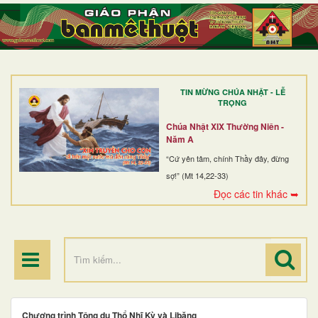
TRANG NHẤT
GIỚI THIỆU
GIÁO XỨ
TIN MỪNG CHÚA NHẬT - LỄ
DÒNG TU
TRỌNG
BAN MỤC VỤ
Chúa Nhật XIX Thường Niên -
Năm A
ĐOÀN THỂ CG
“Cứ yên tâm, chính Thầy đây, đừng
sợ!” (Mt 14,22-33)
LINH MỤC
Đọc các tin khác ➥
ĐIỂM HÀNH HƯƠNG
Chương trình Tông du Thổ Nhĩ Kỳ và Libăng