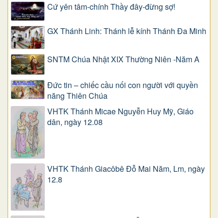
Cứ yên tâm-chính Thầy đây-đừng sợ!
GX Thánh Linh: Thánh lễ kính Thánh Đa Minh
SNTM Chúa Nhật XIX Thường Niên -Năm A
Đức tin – chiếc cầu nối con người với quyền
năng Thiên Chúa
VHTK Thánh Micae Nguyễn Huy Mỹ, Giáo
dân, ngày 12.08
VHTK Thánh Giacôbê Ðỗ Mai Năm, Lm, ngày
12.8