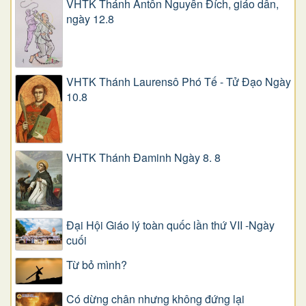
VHTK Thánh Antôn Nguyễn Ðích, giáo dân,
ngày 12.8
VHTK Thánh Laurensô Phó Tế - Tử Đạo Ngày
10.8
VHTK Thánh Đaminh Ngày 8. 8
Đại Hội Giáo lý toàn quốc lần thứ VII -Ngày
cuối
Từ bỏ mình?
Có dừng chân nhưng không đứng lại