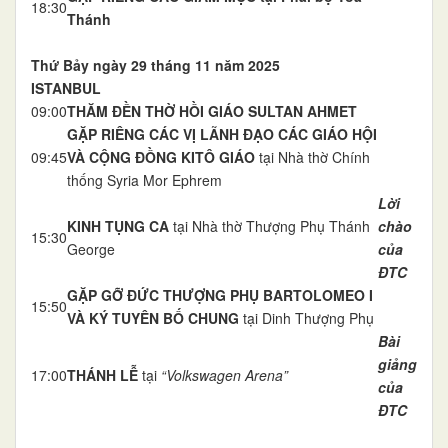
18:30
Thánh
Thứ Bảy ngày 29 tháng 11 năm 2025
ISTANBUL
09:00
THĂM ĐỀN THỜ HỒI GIÁO SULTAN AHMET
GẶP RIÊNG CÁC VỊ LÃNH ĐẠO CÁC GIÁO HỘI
09:45
VÀ CỘNG ĐỒNG KITÔ GIÁO
tại Nhà thờ Chính
thống Syria Mor Ephrem
Lời
KINH TỤNG CA
tại Nhà thờ Thượng Phụ Thánh
chào
15:30
George
của
ĐTC
GẶP GỠ ĐỨC THƯỢNG PHỤ BARTOLOMEO I
15:50
VÀ KÝ TUYÊN BỐ CHUNG
tại Dinh Thượng Phụ
Bài
giảng
17:00
THÁNH LỄ
tại
“Volkswagen Arena”
của
ĐTC