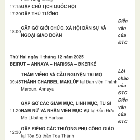
17:15
GẶP CHỦ TỊCH QUỐC HỘI
17:30
GẶP THỦ TƯỚNG
Diễn
GẶP GỠ GIỚI CHỨC, XÃ HỘI DÂN SỰ VÀ
văn
18:00
NGOẠI GIAO ĐOÀN
của
ĐTC
Thứ Hai ngày 1 tháng 12 năm 2025
BEIRUT – ANNAYA – HARISSA – BKERKÉ
Lời
THĂM VIẾNG VÀ CẦU NGUYỆN TẠI MỘ
chào
09:45
THÁNH CHARBEL MAKLŪF
tại Đan viện Thánh
của
Maroun, Annaya
ĐTC
Diễn
GẶP GỠ CÁC GIÁM MỤC, LINH MỤC, TU SĨ
văn
11:20
NAM NỮ VÀ NHÂN VIÊN MỤC VỤ
tại Đền Đức
của
Mẹ Li-băng ở Harissa
ĐTC
GẶP RIÊNG CÁC THƯỢNG PHỤ CÔNG GIÁO
12:30
tại Tòa Sứ thần Tòa Thánh