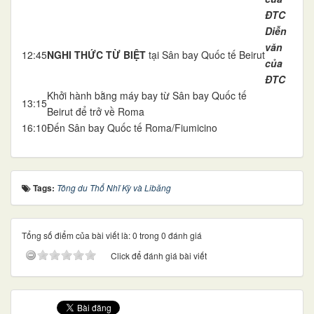
ĐTC
Diễn
văn
12:45
NGHI THỨC TỪ BIỆT
tại Sân bay Quốc tế Beirut
của
ĐTC
Khởi hành bằng máy bay từ Sân bay Quốc tế
13:15
Beirut để trở về Roma
16:10
Đến Sân bay Quốc tế Roma/Fiumicino
Tags:
Tông du Thổ Nhĩ Kỳ và Libăng
Tổng số điểm của bài viết là: 0 trong 0 đánh giá
Click để đánh giá bài viết