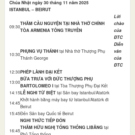
Chúa Nhật ngày 30 tháng 11 năm 2025
ISTANBUL – BEIRUT
Lời
THĂM CẦU NGUYỆN TẠI NHÀ THỜ CHÍNH
chào
09:30
TÒA ARMENIA TÔNG TRUYỀN
của
ĐTC
Diễn
PHỤNG VỤ THÁNH
tại Nhà thờ Thượng Phụ
văn
10:30
Thánh George
của
ĐTC
12:30
PHÉP LÀNH ĐẠI KẾT
BỮA TRƯA VỚI ĐỨC THƯỢNG PHỤ
13:00
BARTOLOMEO I
tại Tòa Thượng Phụ Đại Kết
14:15
LỄ NGHI TỪ BIỆT
tại Sân bay Istanbul/Atatürk
Khởi hành bằng máy bay từ Istanbul/Atatürk đi
14:45
Beirut
15:45
Đến Sân bay Quốc tế Beirut
NGHI THỨC TIẾP ĐÓN
THĂM HỮU NGHỊ TỔNG THỐNG LIBĂNG
tại
16:45
Phủ Tổng thống