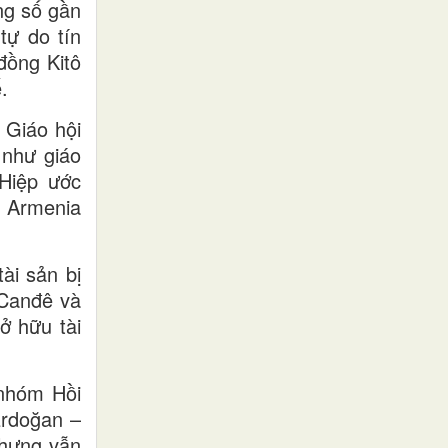
ổng số gần
tự do tín
đồng Kitô
.
 Giáo hội
 như giáo
 Hiệp ước
, Armenia
ài sản bị
 Canđê và
ở hữu tài
 nhóm Hồi
Erdoğan –
nhưng vẫn