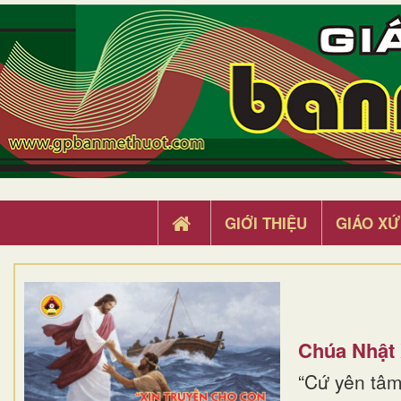
GIỚI THIỆU
GIÁO XỨ
Chúa Nhật
“Cứ yên tâm