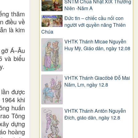
SNTM Chúa Nhật XIX Thường
Niên -Năm A
iếng thăm
Đức tin – chiếc cầu nối con
n điều về
người với quyền năng Thiên
ẫn là kim
Chúa
VHTK Thánh Micae Nguyễn
Huy Mỹ, Giáo dân, ngày 12.08
p gỡ Á–Âu
5 và biểu
y.
VHTK Thánh Giacôbê Ðỗ Mai
Năm, Lm, ngày 12.8
 lần được
 1964 khi
Tông huấn
VHTK Thánh Antôn Nguyễn
trao Tông
Ðích, giáo dân, ngày 12.8
 xây dựng
iáo hoàng