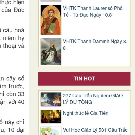
thực hiện
VHTK Thánh Laurensô Phó
n của Đức
Tế - Tử Đạo Ngày 10.8
ồ câu hoà
ả niềm hy
VHTK Thánh Đaminh Ngày 8.
 thoại và
8
àn cây số
TIN HOT
ăm trước,
hỉ còn 33
277 Câu Trắc Nghiệm GIÁO
ận với 40
LÝ DỰ TÒNG
Nghi thức lễ Gia Tiên
ố này chỉ
u, 10 đại
Vui Học Giáo Lý 531 Câu Trắc