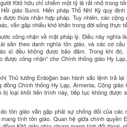
 người Kitô hữu chỉ chiếm một tỷ lệ rất nhỏ trong t
 Hồi giáo Sunni. Hiến pháp Thổ Nhĩ Kỳ quy định 
o được thừa nhận hợp pháp. Tuy nhiên, các cộng 
hác, vẫn gặp nhiều khó khăn trong đời sống thực tế
ước công nhận về mặt pháp lý. Điều này nghĩa là
ài sản theo danh nghĩa tôn giáo, và các cơ cấu
giáo sĩ đều không được bảo đảm. Trong khi đó,
áo được công nhận” cho Chính thống giáo Hy Lạp
khi Thủ tướng Erdoğan ban hành sắc lệnh trả lại t
ng đồng Chính thống Hy Lạp, Armenia, Công giáo
bị loại khỏi tiến trình này, tiếp tục không được s
do tôn giáo vẫn gặp phải sự chống đối của các
ớc mang tính tôn giáo. Quan hệ giữa chính quyền 
đồng Kitô giáo nhìn chung mang tính đối thoại, 