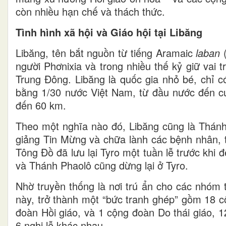
còn nhiều hạn chế và thách thức.
Tình hình xã hội và Giáo hội tại Libăng
Libăng, tên bắt nguồn từ tiếng Aramaic
laban
(
người Phơnixia và trong nhiều thế kỷ giữ vai 
Trung Đông. Libăng là quốc gia nhỏ bé, chỉ có
bằng 1/30 nước Việt Nam, từ đầu nước đến cu
đến 60 km.
Theo một nghĩa nào đó, Libăng cũng là Thánh
giảng Tin Mừng và chữa lành các bệnh nhân, 
Tông Đồ đã lưu lại Tyro một tuần lễ trước khi 
và Thánh Phaolô cũng dừng lại ở Tyro.
Nhờ truyền thống là nơi trú ẩn cho các nhóm 
này, trở thành một “bức tranh ghép” gồm 18 
đoàn Hồi giáo, và 1 cộng đoàn Do thái giáo, 
6 nghi lễ khác nhau.