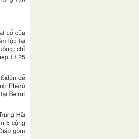
ất cổ của
n tộc tại
uông, chỉ
hẹp từ 25
 Siđôn để
ánh Phêrô
ại Beirut
Trung Hải
ồm 5 cộng
 Giáo gồm