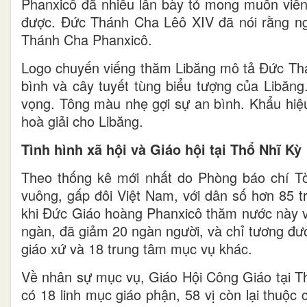
Phanxicô đã nhiều lần bày tỏ mong muốn viến
được. Đức Thánh Cha Lêô XIV đã nói rằng n
Thánh Cha Phanxicô.
Logo chuyến viếng thăm Libăng mô tả Đức Th
bình và cây tuyết tùng biểu tượng của Libă
vọng. Tông màu nhẹ gợi sự an bình. Khẩu hiệu
hoà giải cho Libăng.
Tình hình xã hội và Giáo hội tại Thổ Nhĩ Kỳ
Theo thống kê mới nhất do Phòng báo chí T
vuông, gấp đôi Việt Nam, với dân số hơn 85 tr
khi Đức Giáo hoàng Phanxicô thăm nước này và
ngàn, đã giảm 20 ngàn người, và chỉ tương đư
giáo xứ và 18 trung tâm mục vụ khác.
Về nhân sự mục vụ, Giáo Hội Công Giáo tại Th
có 18 linh mục giáo phận, 58 vị còn lại thuộc