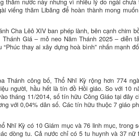
g thăm nước này nhưng vì nhiều lý do ngài chưa 
gài viếng thăm Libăng để hoàn thành mong muố
ánh Cha Lêô XIV ban phép lành, bên cạnh chim b
ng. Thánh Giá – mỏ neo Năm Thánh 2025 – diễn t
 “Phúc thay ai xây dựng hoà bình” nhấn mạnh đối
òa Thánh công bố, Thổ Nhĩ Kỳ rộng hơn 774 ng
iệu người, hầu hết là tín đồ Hồi giáo. So với 10 n
o tháng 11/2014, số tín hữu Công Giáo tại đây c
ơng với 0,04% dân số. Các tín hữu thuộc 7 giáo ph
ổ Nhĩ Kỳ có 10 Giám mục và 76 linh mục, trong s
 các dòng tu. Cả nước chỉ có 5 tu huynh và 37 nữ t