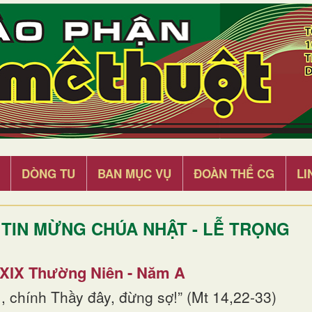
DÒNG TU
BAN MỤC VỤ
ĐOÀN THỂ CG
LI
TIN MỪNG CHÚA NHẬT - LỄ TRỌNG
 XIX Thường Niên - Năm A
, chính Thầy đây, đừng sợ!” (Mt 14,22-33)