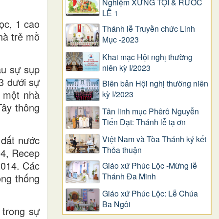
Nghiệm XƯNG TỘI & RƯỚC
LỄ 1
ọc, 1 cao
Thánh lễ Truyền chức Linh
hà trẻ mồ
Mục -2023
Khai mạc Hội nghị thường
niên kỳ I/2023
au sự sụp
3 dưới sự
Biên bản Hội nghị thường niên
g một nhà
kỳ I/2023
Tây thông
Tân linh mục Phêrô Nguyễn
Tiến Đạt: Thánh lễ tạ ơn
 đất nước
Việt Nam và Tòa Thánh ký kết
Thỏa thuận
94, Recep
2014. Các
Giáo xứ Phúc Lộc -Mừng lễ
Thánh Đa Minh
ổng thống
Giáo xứ Phúc Lộc: Lễ Chúa
Ba Ngôi
 trong sự