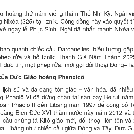
áo hoàng thứ năm viếng thăm Thổ Nhĩ Kỳ. Ngài v
ixêa (325) tại Iznik. Công đồng này xác quyết tí
về ngày lễ Phục Sinh. Ngài đã nhấn mạnh Nixêa v
bao quanh chiếc cầu Dardanelles, biểu tượng gặ
 phép rửa và hồ İznik; Thánh Giá Năm Thánh 202
 đức tin, một phép rửa, mời gọi đối thoại Đông–Tâ
của Đức Giáo hoàng Phanxicô
 lịch sử và đa dạng tôn giáo – văn hóa, đã nhiều
 Phaolô VI đã dừng chân tại sân bay Beirut năm
oan Phaolô II đến Libăng năm 1997 để công bố 
hoàng Biển Đức XVI thăm nước này năm 2012 và 
cầu chứng tá Kitô giáo mới, đối thoại liên tôn và
t của Libăng như chiếc cầu giữa Đông và Tây. Đức G