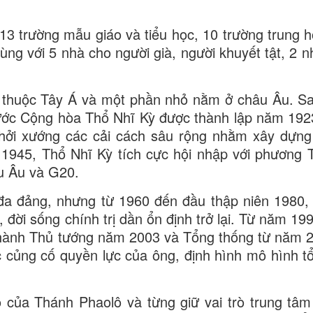
13 trường mẫu giáo và tiểu học, 10 trường trung h
ùng với 5 nhà cho người già, người khuyết tật, 2 n
ếu thuộc Tây Á và một phần nhỏ nằm ở châu Âu. S
ước Cộng hòa Thổ Nhĩ Kỳ được thành lập năm 192
khởi xướng các cải cách sâu rộng nhằm xây dựn
 1945, Thổ Nhĩ Kỳ tích cực hội nhập với phương 
u Âu và G20.
a đảng, nhưng từ 1960 đến đầu thập niên 1980,
 đời sống chính trị dần ổn định trở lại. Từ năm 19
ở thành Thủ tướng năm 2003 và Tổng thống từ năm 
 củng cố quyền lực của ông, định hình mô hình t
o của Thánh Phaolô và từng giữ vai trò trung tâm