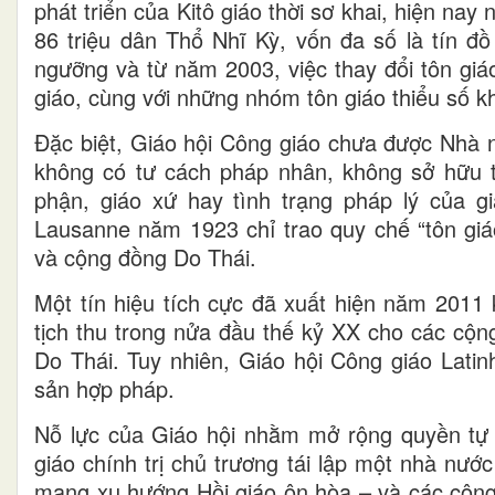
phát triển của Kitô giáo thời sơ khai, hiện nay
86 triệu dân Thổ Nhĩ Kỳ, vốn đa số là tín đồ
ngưỡng và từ năm 2003, việc thay đổi tôn giá
giáo, cùng với những nhóm tôn giáo thiểu số k
Đặc biệt, Giáo hội Công giáo chưa được Nhà n
không có tư cách pháp nhân, không sở hữu t
phận, giáo xứ hay tình trạng pháp lý của 
Lausanne năm 1923 chỉ trao quy chế “tôn gi
và cộng đồng Do Thái.
Một tín hiệu tích cực đã xuất hiện năm 2011 
tịch thu trong nửa đầu thế kỷ XX cho các cộ
Do Thái. Tuy nhiên, Giáo hội Công giáo Latinh 
sản hợp pháp.
Nỗ lực của Giáo hội nhằm mở rộng quyền tự 
giáo chính trị chủ trương tái lập một nhà nư
mang xu hướng Hồi giáo ôn hòa – và các cộng 