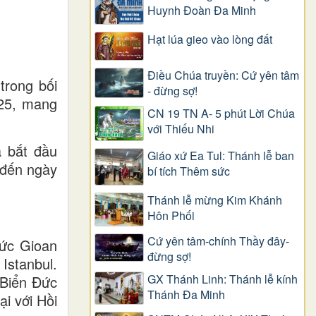
Huynh Đoàn Đa Minh
Hạt lúa gieo vào lòng đất
Điều Chúa truyền: Cứ yên tâm
trong bối
- đừng sợ!
025, mang
CN 19 TN A- 5 phút Lời Chúa
với Thiếu Nhi
 bắt đầu
Giáo xứ Ea Tul: Thánh lễ ban
 đến ngày
bí tích Thêm sức
Thánh lễ mừng Kim Khánh
Hôn Phối
Cứ yên tâm-chính Thầy đây-
Đức Gioan
đừng sợ!
Istanbul.
GX Thánh Linh: Thánh lễ kính
 Biển Đức
Thánh Đa Minh
ại với Hồi