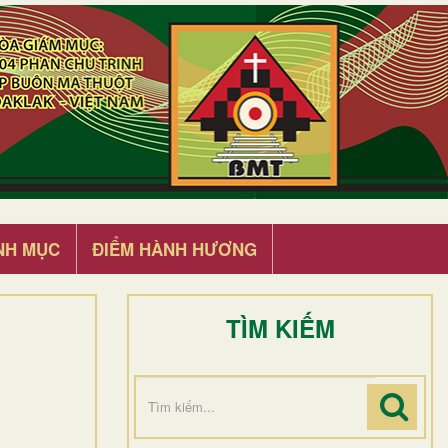
NH MỤC
ĐIỂM HÀNH HƯƠNG
TÌM KIẾM