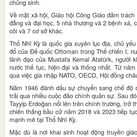
chủng sinh.
Về mặt xã hội, Giáo hội Công Giáo đảm trách 
đẳng và đại học, 5 nhà thương và 2 bệnh xá, c
côi và 7 cơ sở khác.
Thổ Nhĩ Kỳ là quốc gia xuyên lục địa, chủ y
đổ của Đế quốc Ottoman trong Thế chiến I, n
lãnh đạo của Mustafa Kemal Atatürk, người 
nước thế tục, hiện đại và thống nhất. Từ năm
qua việc gia nhập NATO, OECD, Hội đồng châ
Năm 1946 đánh dấu sự chuyển sang chế độ đ
trải qua nhiều cuộc đảo chính quân sự. Sau đó,
Tayyip Erdoğan nổi lên trên chính trường, tr
chiến thắng bầu cử năm 2018 và 2023 tiếp tục
mạnh mẽ tại Thổ Nhĩ Kỳ.
Mặc dù là nơi khai sinh hoạt động truyền giá