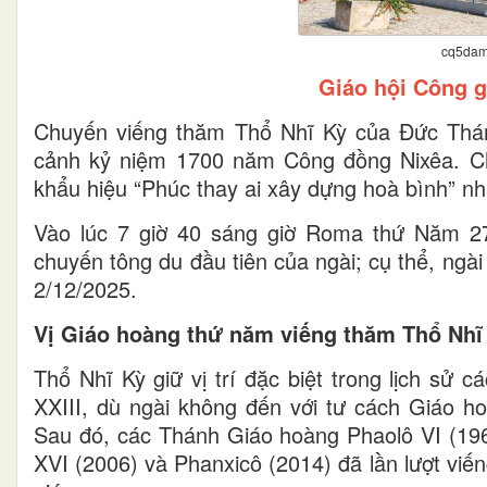
cq5dam
Giáo hội Công g
Chuyến viếng thăm Thổ Nhĩ Kỳ của Đức Thánh
cảnh kỷ niệm 1700 năm Công đồng Nixêa. Ch
khẩu hiệu “Phúc thay ai xây dựng hoà bình” nh
Vào lúc 7 giờ 40 sáng giờ Roma thứ Năm 2
chuyến tông du đầu tiên của ngài; cụ thể, ng
2/12/2025.
Vị Giáo hoàng thứ năm viếng thăm Thổ Nhĩ
Thổ Nhĩ Kỳ giữ vị trí đặc biệt trong lịch sử
XXIII, dù ngài không đến với tư cách Giáo h
Sau đó, các Thánh Giáo hoàng Phaolô VI (196
XVI (2006) và Phanxicô (2014) đã lần lượt viếng