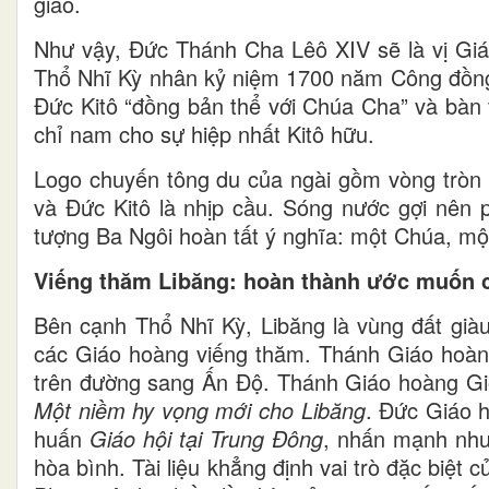
giáo.
Như vậy, Đức Thánh Cha Lêô XIV sẽ là vị Gi
Thổ Nhĩ Kỳ nhân kỷ niệm 1700 năm Công đồng N
Đức Kitô “đồng bản thể với Chúa Cha” và bàn 
chỉ nam cho sự hiệp nhất Kitô hữu.
Logo chuyến tông du của ngài gồm vòng tròn 
và Đức Kitô là nhịp cầu. Sóng nước gợi nên
tượng Ba Ngôi hoàn tất ý nghĩa: một Chúa, một
Viếng thăm Libăng: hoàn thành ước muốn 
Bên cạnh Thổ Nhĩ Kỳ, Libăng là vùng đất giàu
các Giáo hoàng viếng thăm. Thánh Giáo hoàng
trên đường sang Ấn Độ. Thánh Giáo hoàng Gi
Một niềm hy vọng mới cho Libăng
. Đức Giáo 
huấn
Giáo hội tại Trung Đông
, nhấn mạnh nhu 
hòa bình. Tài liệu khẳng định vai trò đặc biệ