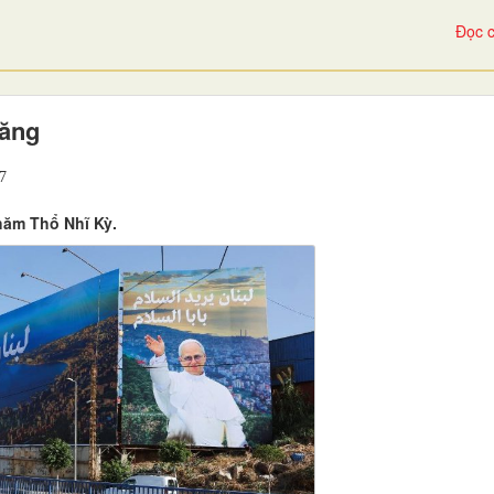
Đọc c
băng
7
hăm Thổ Nhĩ Kỳ.