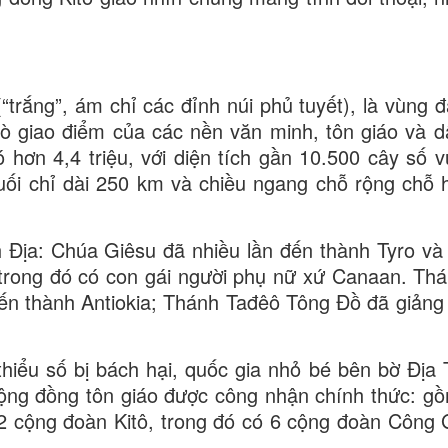
“trắng”, ám chỉ các đỉnh núi phủ tuyết), là vùng đ
trò giao điểm của các nền văn minh, tôn giáo và dâ
 hơn 4,4 triệu, với diện tích gần 10.500 cây số v
ối chỉ dài 250 km và chiều ngang chỗ rộng chỗ 
 Địa: Chúa Giêsu đã nhiều lần đến thành Tyro và
trong đó có con gái người phụ nữ xứ Canaan. Th
đến thành Antiokia; Thánh Tađêô Tông Đồ đã giảng t
thiểu số bị bách hại, quốc gia nhỏ bé bên bờ Địa 
cộng đồng tôn giáo được công nhận chính thức: g
12 cộng đoàn Kitô, trong đó có 6 cộng đoàn Công