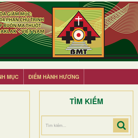
NH MỤC
ĐIỂM HÀNH HƯƠNG
TÌM KIẾM