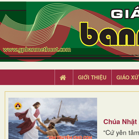
GIỚI THIỆU
GIÁO XỨ
Chúa Nhật
“Cứ yên tâm