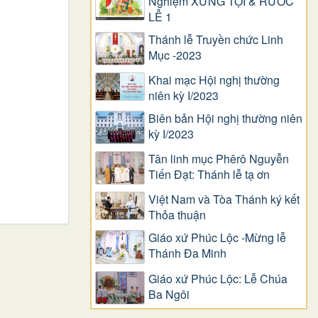
Nghiệm XƯNG TỘI & RƯỚC
LỄ 1
Thánh lễ Truyền chức Linh
Mục -2023
Khai mạc Hội nghị thường
niên kỳ I/2023
Biên bản Hội nghị thường niên
kỳ I/2023
Tân linh mục Phêrô Nguyễn
Tiến Đạt: Thánh lễ tạ ơn
Việt Nam và Tòa Thánh ký kết
Thỏa thuận
Giáo xứ Phúc Lộc -Mừng lễ
Thánh Đa Minh
Giáo xứ Phúc Lộc: Lễ Chúa
Ba Ngôi