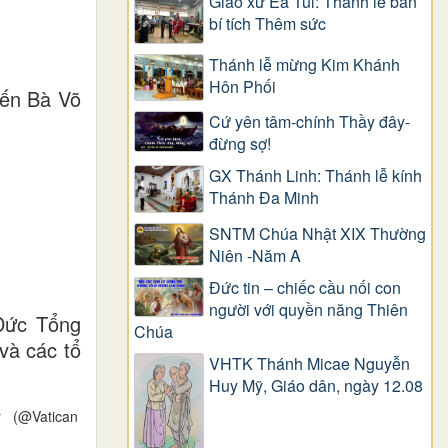
Giáo xứ Ea Tul: Thánh lễ ban
bí tích Thêm sức
Thánh lễ mừng Kim Khánh
Hôn Phối
iến Bà Võ
Cứ yên tâm-chính Thầy đây-
đừng sợ!
GX Thánh Linh: Thánh lễ kính
Thánh Đa Minh
SNTM Chúa Nhật XIX Thường
Niên -Năm A
Đức tin – chiếc cầu nối con
người với quyền năng Thiên
 Đức Tổng
Chúa
và các tổ
VHTK Thánh Micae Nguyễn
Huy Mỹ, Giáo dân, ngày 12.08
er (@Vatican