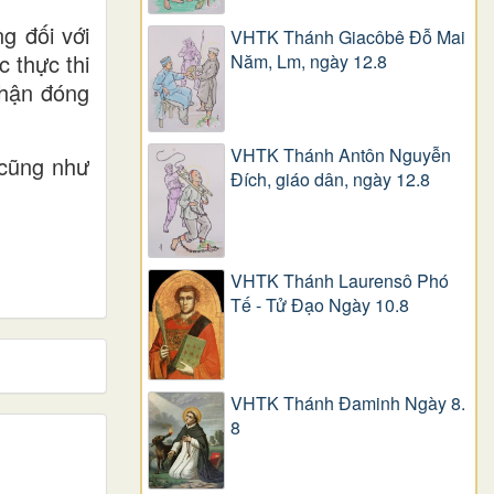
g đối với
VHTK Thánh Giacôbê Ðỗ Mai
 thực thi
Năm, Lm, ngày 12.8
nhận đóng
VHTK Thánh Antôn Nguyễn
 cũng như
Ðích, giáo dân, ngày 12.8
VHTK Thánh Laurensô Phó
Tế - Tử Đạo Ngày 10.8
VHTK Thánh Đaminh Ngày 8.
8