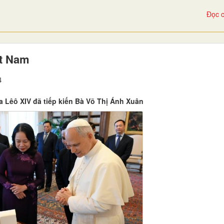
Đọc c
ệt Nam
4
 Lêô XIV đã tiếp kiến Bà Võ Thị Ánh Xuân