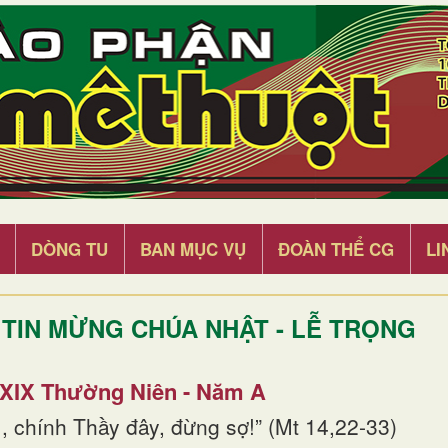
DÒNG TU
BAN MỤC VỤ
ĐOÀN THỂ CG
LI
TIN MỪNG CHÚA NHẬT - LỄ TRỌNG
 XIX Thường Niên - Năm A
, chính Thầy đây, đừng sợ!” (Mt 14,22-33)