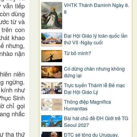
 vẫn tiếp
VHTK Thánh Đaminh Ngày 8.
8
 còn dùng
ước từ và
 trên con
Đại Hội Giáo lý toàn quốc lần
khát khao
thứ VII -Ngày cuối
hế nhưng,
 nhào nặn
Từ bỏ mình?
Có dừng chân nhưng không
hiên niên
đứng lại
ng ngừng.
Trực tuyến Thánh lễ Bế mạc
 kính như
Đại Hội Giáo Lý
Phục Sinh
Thông điệp Magnifica
ờ chỉ gọi
Humanitas
đang nhắc
Bài hát chủ đề ĐH Giới trẻ TG
Seoul 2027
ự tha thứ
ĐTC sẽ tông du Uruguay,