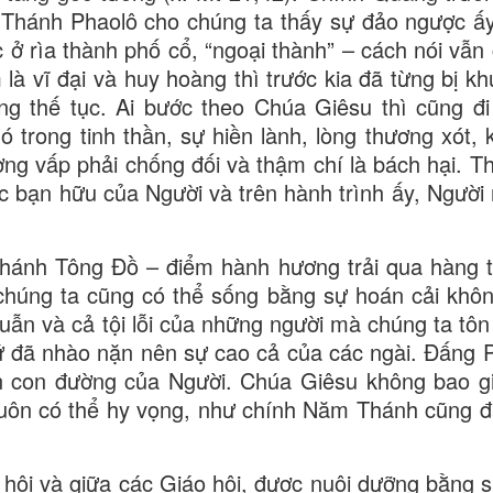
Thánh Phaolô cho chúng ta thấy sự đảo ngược ấy
 ở rìa thành phố cổ, “ngoại thành” – cách nói vẫn
à vĩ đại và huy hoàng thì trước kia đã từng bị kh
ạng thế tục. Ai bước theo Chúa Giêsu thì cũng đi
trong tinh thần, sự hiền lành, lòng thương xót, 
ờng vấp phải chống đối và thậm chí là bách hại. T
ác bạn hữu của Người và trên hành trình ấy, Người
hánh Tông Đồ – điểm hành hương trải qua hàng t
chúng ta cũng có thể sống bằng sự hoán cải khô
uẫn và cả tội lỗi của những người mà chúng ta tôn
hứ đã nhào nặn nên sự cao cả của các ngài. Đấng 
ên con đường của Người. Chúa Giêsu không bao gi
a luôn có thể hy vọng, như chính Năm Thánh cũng 
 hội và giữa các Giáo hội, được nuôi dưỡng bằng s