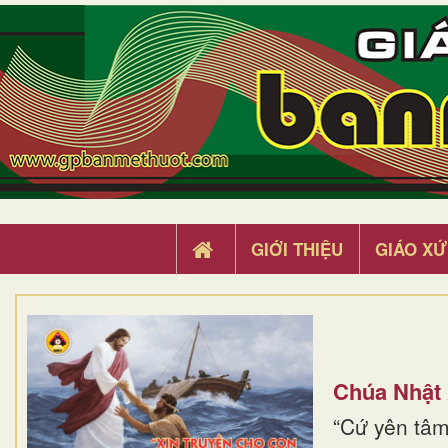
GIỚI THIỆU
GIÁO XỨ
Chúa Nhật
“Cứ yên tâm