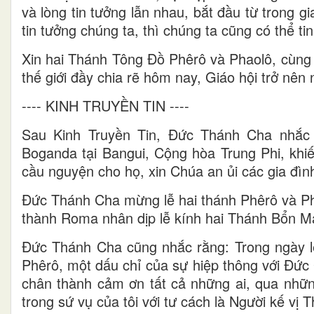
và lòng tin tưởng lẫn nhau, bắt đầu từ trong 
tin tưởng chúng ta, thì chúng ta cũng có thể t
Xin hai Thánh Tông Đồ Phêrô và Phaolô, cùng 
thế giới đầy chia rẽ hôm nay, Giáo hội trở nên
---- KINH TRUYỀN TIN ----
Sau Kinh Truyền Tin, Đức Thánh Cha nhắc 
Boganda tại Bangui, Cộng hòa Trung Phi, khi
cầu nguyện cho họ, xin Chúa an ủi các gia đìn
Đức Thánh Cha mừng lễ hai thánh Phêrô và Ph
thành Roma nhân dịp lễ kính hai Thánh Bổn M
Đức Thánh Cha cũng nhắc rằng: Trong ngày 
Phêrô, một dấu chỉ của sự hiệp thông với Đức
chân thành cảm ơn tất cả những ai, qua nhữ
trong sứ vụ của tôi với tư cách là Người kế vị 