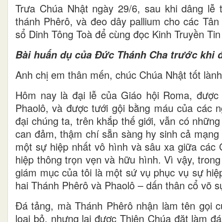
Trưa Chúa Nhật ngày 29/6, sau khi dâng lễ t
thánh Phêrô, và đeo dây pallium cho các Tâ
sổ Dinh Tông Toà để cùng đọc Kinh Truyền Tin 
Bài huấn dụ của Đức Thánh Cha trước khi đ
Anh chị em thân mến, chúc Chúa Nhật tốt lành
Hôm nay là đại lễ của Giáo hội Roma, được
Phaolô, và được tưới gội bằng máu của các ng
đại chúng ta, trên khắp thế giới, vẫn có nhữ
can đảm, thậm chí sẵn sàng hy sinh cả mạng 
một sự hiệp nhất vô hình và sâu xa giữa các G
hiệp thông trọn vẹn và hữu hình. Vì vậy, tron
giám mục của tôi là một sứ vụ phục vụ sự hi
hai Thánh Phêrô và Phaolô – dấn thân cổ võ sự
Đá tảng, mà Thánh Phêrô nhận làm tên gọi của
loại bỏ, nhưng lại được Thiên Chúa đặt làm đ