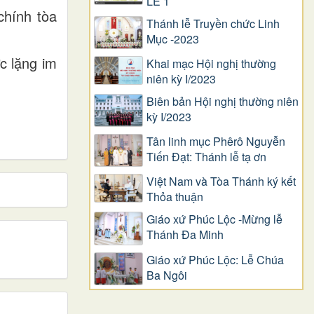
LỄ 1
chính tòa
Thánh lễ Truyền chức Linh
Mục -2023
c lặng im
Khai mạc Hội nghị thường
niên kỳ I/2023
Biên bản Hội nghị thường niên
kỳ I/2023
Tân linh mục Phêrô Nguyễn
Tiến Đạt: Thánh lễ tạ ơn
Việt Nam và Tòa Thánh ký kết
Thỏa thuận
Giáo xứ Phúc Lộc -Mừng lễ
Thánh Đa Minh
Giáo xứ Phúc Lộc: Lễ Chúa
Ba Ngôi