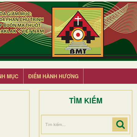
NH MỤC
ĐIỂM HÀNH HƯƠNG
TÌM KIẾM