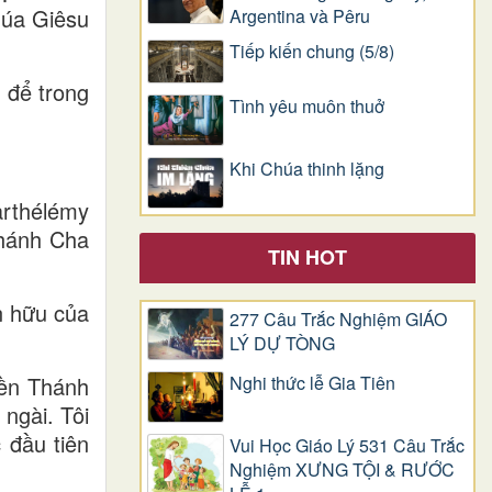
húa Giêsu
Argentina và Pêru
Tiếp kiến chung (5/8)
 để trong
Tình yêu muôn thuở
Khi Chúa thinh lặng
rthélémy
Thánh Cha
TIN HOT
n hữu của
277 Câu Trắc Nghiệm GIÁO
LÝ DỰ TÒNG
iền Thánh
Nghi thức lễ Gia Tiên
ngài. Tôi
 đầu tiên
Vui Học Giáo Lý 531 Câu Trắc
Nghiệm XƯNG TỘI & RƯỚC