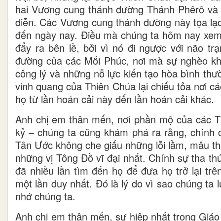
hai Vương cung thánh đường Thánh Phêrô và 
diễn. Các Vương cung thánh đường này tọa lạc
đến ngày nay. Điều mà chúng ta hôm nay xem l
đẩy ra bên lề, bởi vì nó đi ngược với não tr
đường của các Mối Phúc, nơi mà sự nghèo khó 
công lý và những nỗ lực kiến tạo hòa bình thư
vinh quang của Thiên Chúa lại chiếu tỏa nơi c
họ từ lần hoán cải này đến lần hoán cải khác.
Anh chị em thân mến, nơi phần mộ của các T
kỷ – chúng ta cũng khám phá ra rằng, chính 
Tân Ước không che giấu những lỗi lầm, mâu th
những vị Tông Đồ vĩ đại nhất. Chính sự tha t
đã nhiều lần tìm đến họ để đưa họ trở lại tr
một lần duy nhất. Đó là lý do vì sao chúng t
nhớ chúng ta.
Anh chị em thân mến, sự hiệp nhất trong Giáo