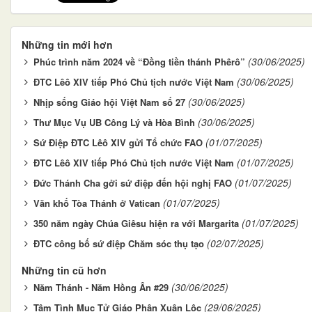
Những tin mới hơn
(30/06/2025)
Phúc trình năm 2024 về “Đồng tiền thánh Phêrô”
(30/06/2025)
ĐTC Lêô XIV tiếp Phó Chủ tịch nước Việt Nam
(30/06/2025)
Nhịp sống Giáo hội Việt Nam số 27
(30/06/2025)
Thư Mục Vụ UB Công Lý và Hòa Bình
(01/07/2025)
Sứ Điệp ĐTC Lêô XIV gửi Tổ chức FAO
(01/07/2025)
ĐTC Lêô XIV tiếp Phó Chủ tịch nước Việt Nam
(01/07/2025)
Đức Thánh Cha gởi sứ điệp đến hội nghị FAO
(01/07/2025)
Văn khố Tòa Thánh ở Vatican
(01/07/2025)
350 năm ngày Chúa Giêsu hiện ra với Margarita
(02/07/2025)
ĐTC công bố sứ điệp Chăm sóc thụ tạo
Những tin cũ hơn
(30/06/2025)
Năm Thánh - Năm Hồng Ân #29
(29/06/2025)
Tâm Tình Mục Tử Giáo Phận Xuân Lộc