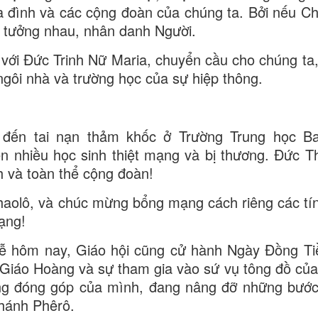
gia đình và các cộng đoàn của chúng ta. Bởi nếu C
in tưởng nhau, nhân danh Người.
với Đức Trinh Nữ Maria, chuyển cầu cho chúng ta,
 ngôi nhà và trường học của sự hiệp thông.
đến tai nạn thảm khốc ở Trường Trung học Ba
ến nhiều học sinh thiệt mạng và bị thương. Đức 
h và toàn thể cộng đoàn!
aolô, và chúc mừng bổng mạng cách riêng các tí
ạng!
lễ hôm nay, Giáo hội cũng cử hành Ngày Đồng T
 Giáo Hoàng và sự tham gia vào sứ vụ tông đồ của 
ng đóng góp của mình, đang nâng đỡ những bước
Thánh Phêrô.