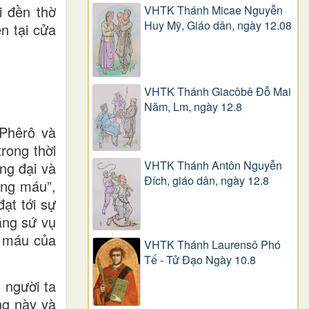
i đền thờ
VHTK Thánh Micae Nguyễn
Huy Mỹ, Giáo dân, ngày 12.08
n tại cửa
VHTK Thánh Giacôbê Ðỗ Mai
Năm, Lm, ngày 12.8
 Phêrô và
rong thời
VHTK Thánh Antôn Nguyễn
ng đại và
Ðích, giáo dân, ngày 12.8
ằng máu”,
ạt tới sự
ằng sứ vụ
g máu của
VHTK Thánh Laurensô Phó
Tế - Tử Đạo Ngày 10.8
 người ta
ng này và