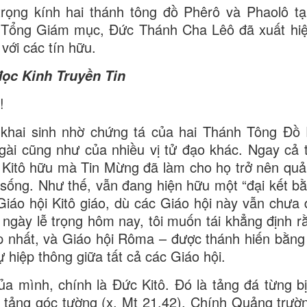
rọng kính hai thánh tông đồ Phêrô và Phaolô tạ
n Tổng Giám mục, Đức Thánh Cha Lêô đã xuất hiệ
với các tín hữu.
ọc Kinh Truyền Tin
!
 khai sinh nhờ chứng tá của hai Thánh Tông Đồ
ài cũng như của nhiều vị tử đạo khác. Ngay cả t
ng Kitô hữu mà Tin Mừng đã làm cho họ trở nên quả
sống. Như thế, vẫn đang hiện hữu một “đại kết b
iáo hội Kitô giáo, dù các Giáo hội này vẫn chưa đ
g ngày lễ trọng hôm nay, tôi muốn tái khẳng định r
ệp nhất, và Giáo hội Rôma – được thánh hiến bằn
 hiệp thông giữa tất cả các Giáo hội.
 mình, chính là Đức Kitô. Đó là tảng đá từng bị
á tảng góc tường (x. Mt 21,42). Chính Quảng trườ