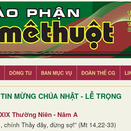
DÒNG TU
BAN MỤC VỤ
ĐOÀN THỂ CG
LI
TIN MỪNG CHÚA NHẬT - LỄ TRỌNG
 XIX Thường Niên - Năm A
, chính Thầy đây, đừng sợ!” (Mt 14,22-33)