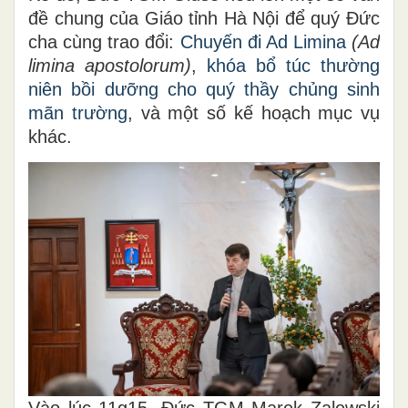
đề chung của Giáo tỉnh Hà Nội để quý Đức
cha cùng trao đổi:
Chuyến đi Ad Limina
(Ad
limina apostolorum)
,
khóa bổ túc thường
niên bồi dưỡng cho quý thầy chủng sinh
mãn trường
, và một số kế hoạch mục vụ
khác.
Vào lúc 11g15, Đức TGM Marek Zalewski