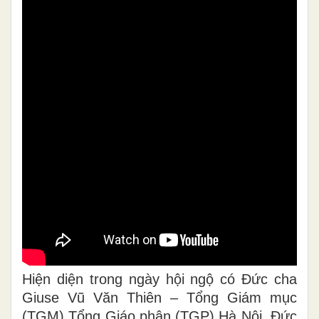
Hiện diện trong ngày hội ngộ có Đức cha
Giuse Vũ Văn Thiên – Tổng Giám mục
(TGM) Tổng Giáo phận (TGP) Hà Nội, Đức