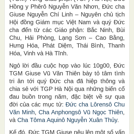
Hồng y Phêrô Nguyễn Văn Nhơn, Đức cha
Giuse Nguyễn Chí Linh – Nguyên chủ tịch
Hội đồng Giám mục Việt Nam và quý Đức
cha đến từ các Giáo phận: Bắc Ninh, Bùi
Chu, Hải Phòng, Lạng Sơn – Cao Bằng,
Hưng Hóa, Phát Diệm, Thái Bình, Thanh
Hóa, Vinh và Hà Tĩnh.
Ngỏ lời đầu cuộc họp vào lúc 10g00, Đức
TGM Giuse Vũ Văn Thiên bày tỏ tâm tình
tri ân tới quý Đức cha đã hiệp thông và
chia sẻ với TGP Hà Nội qua những biến cố
đau buồn trong năm, đặc biệt về sự qua
đời của các mục tử:
Đức cha Lôrensô Chu
Văn Minh
,
Cha Anphongsô Vũ Ngọc Thiên
,
và
Cha Tôma Aquinô Nguyễn Xuân Thủy
.
Kế đó, Đức TGM Giuse nêu lên một số vấn