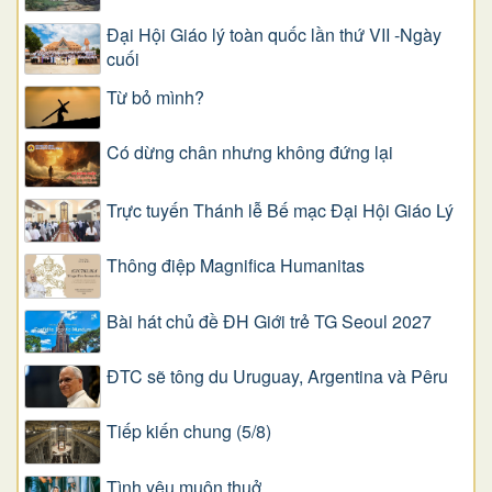
Đại Hội Giáo lý toàn quốc lần thứ VII -Ngày
cuối
Từ bỏ mình?
Có dừng chân nhưng không đứng lại
Trực tuyến Thánh lễ Bế mạc Đại Hội Giáo Lý
Thông điệp Magnifica Humanitas
Bài hát chủ đề ĐH Giới trẻ TG Seoul 2027
ĐTC sẽ tông du Uruguay, Argentina và Pêru
Tiếp kiến chung (5/8)
Tình yêu muôn thuở