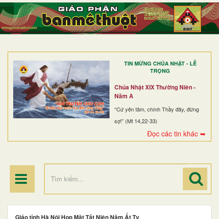
TRANG NHẤT
GIỚI THIỆU
GIÁO XỨ
TIN MỪNG CHÚA NHẬT - LỄ
DÒNG TU
TRỌNG
BAN MỤC VỤ
Chúa Nhật XIX Thường Niên -
Năm A
ĐOÀN THỂ CG
“Cứ yên tâm, chính Thầy đây, đừng
sợ!” (Mt 14,22-33)
LINH MỤC
Đọc các tin khác ➥
ĐIỂM HÀNH HƯƠNG
Giáo tỉnh Hà Nội Họp Mặt Tất Niên Năm Ất Tỵ