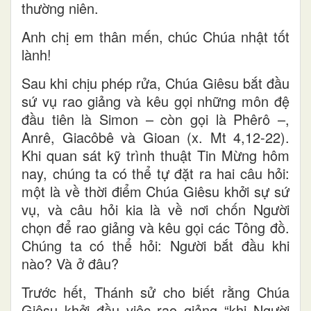
thường niên.
Anh chị em thân mến, chúc Chúa nhật tốt
lành!
Sau khi chịu phép rửa, Chúa Giêsu bắt đầu
sứ vụ rao giảng và kêu gọi những môn đệ
đầu tiên là Simon – còn gọi là Phêrô –,
Anrê, Giacôbê và Gioan (x. Mt 4,12-22).
Khi quan sát kỹ trình thuật Tin Mừng hôm
nay, chúng ta có thể tự đặt ra hai câu hỏi:
một là về thời điểm Chúa Giêsu khởi sự sứ
vụ, và câu hỏi kia là về nơi chốn Người
chọn để rao giảng và kêu gọi các Tông đồ.
Chúng ta có thể hỏi: Người bắt đầu khi
nào? Và ở đâu?
Trước hết, Thánh sử cho biết rằng Chúa
Giêsu khởi đầu việc rao giảng “khi Người