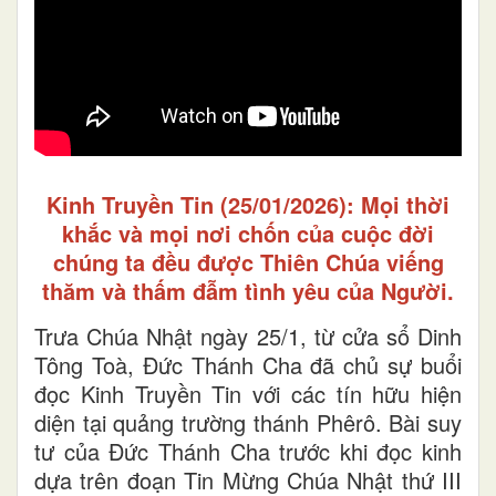
Kinh Truyền Tin (25/01/2026): Mọi thời
khắc và mọi nơi chốn của cuộc đời
chúng ta đều được Thiên Chúa viếng
thăm và thấm đẫm tình yêu của Người.
Trưa Chúa Nhật ngày 25/1, từ cửa sổ Dinh
Tông Toà, Đức Thánh Cha đã chủ sự buổi
đọc Kinh Truyền Tin với các tín hữu hiện
diện tại quảng trường thánh Phêrô. Bài suy
tư của Đức Thánh Cha trước khi đọc kinh
dựa trên đoạn Tin Mừng Chúa Nhật thứ III