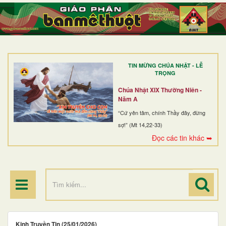
TRANG NHẤT
GIỚI THIỆU
GIÁO XỨ
TIN MỪNG CHÚA NHẬT - LỄ
DÒNG TU
TRỌNG
BAN MỤC VỤ
Chúa Nhật XIX Thường Niên -
Năm A
ĐOÀN THỂ CG
“Cứ yên tâm, chính Thầy đây, đừng
sợ!” (Mt 14,22-33)
LINH MỤC
Đọc các tin khác ➥
ĐIỂM HÀNH HƯƠNG
Kinh Truyền Tin (25/01/2026)