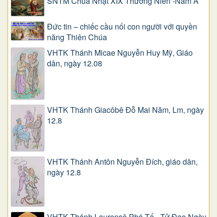
SNTM Chúa Nhật XIX Thường Niên -Năm A
Đức tin – chiếc cầu nối con người với quyền
năng Thiên Chúa
VHTK Thánh Micae Nguyễn Huy Mỹ, Giáo
dân, ngày 12.08
VHTK Thánh Giacôbê Ðỗ Mai Năm, Lm, ngày
12.8
VHTK Thánh Antôn Nguyễn Ðích, giáo dân,
ngày 12.8
VHTK Thánh Laurensô Phó Tế - Tử Đạo Ngày