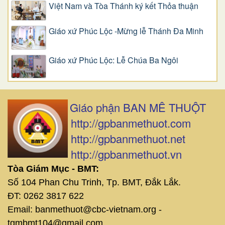
Việt Nam và Tòa Thánh ký kết Thỏa thuận
Giáo xứ Phúc Lộc -Mừng lễ Thánh Đa Minh
Giáo xứ Phúc Lộc: Lễ Chúa Ba Ngôi
Giáo phận BAN MÊ THUỘT
http://gpbanmethuot.com
http://gpbanmethuot.net
http://gpbanmethuot.vn
Tòa Giám Mục - BMT:
Số 104 Phan Chu Trinh, Tp. BMT, Đắk Lắk.
ĐT: 0262 3817 622
Email: banmethuot@cbc-vietnam.org -
tgmbmt104@gmail.com