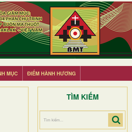
NH MỤC
ĐIỂM HÀNH HƯƠNG
TÌM KIẾM