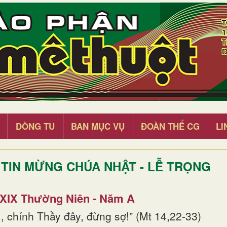
DÒNG TU
BAN MỤC VỤ
ĐOÀN THỂ CG
LI
TIN MỪNG CHÚA NHẬT - LỄ TRỌNG
 XIX Thường Niên - Năm A
, chính Thầy đây, đừng sợ!” (Mt 14,22-33)