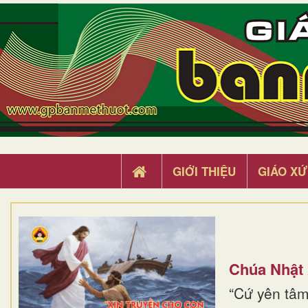
GIỚI THIỆU
GIÁO XỨ
Chúa Nhật
“Cứ yên tâm