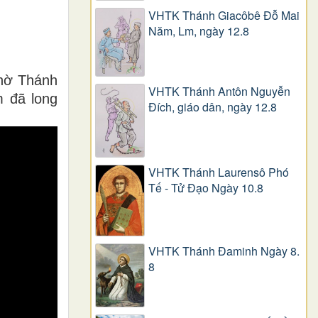
VHTK Thánh Giacôbê Ðỗ Mai
Năm, Lm, ngày 12.8
thờ Thánh
VHTK Thánh Antôn Nguyễn
m đã long
Ðích, giáo dân, ngày 12.8
VHTK Thánh Laurensô Phó
Tế - Tử Đạo Ngày 10.8
VHTK Thánh Đaminh Ngày 8.
8