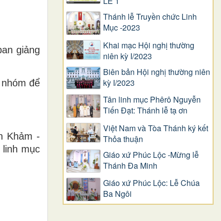
LỄ 1
Thánh lễ Truyền chức Linh
Mục -2023
Khai mạc Hội nghị thường
ban giảng
niên kỳ I/2023
Biên bản Hội nghị thường niên
kỳ I/2023
c nhóm để
Tân linh mục Phêrô Nguyễn
Tiến Đạt: Thánh lễ tạ ơn
Việt Nam và Tòa Thánh ký kết
ăn Khảm -
Thỏa thuận
 linh mục
Giáo xứ Phúc Lộc -Mừng lễ
Thánh Đa Minh
Giáo xứ Phúc Lộc: Lễ Chúa
Ba Ngôi