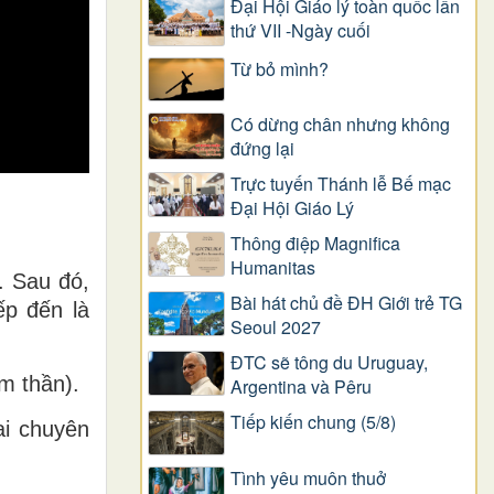
Đại Hội Giáo lý toàn quốc lần
thứ VII -Ngày cuối
Từ bỏ mình?
Có dừng chân nhưng không
đứng lại
Trực tuyến Thánh lễ Bế mạc
Đại Hội Giáo Lý
Thông điệp Magnifica
Humanitas
. Sau đó,
Bài hát chủ đề ĐH Giới trẻ TG
ếp đến là
Seoul 2027
ĐTC sẽ tông du Uruguay,
m thần).
Argentina và Pêru
Tiếp kiến chung (5/8)
ai chuyên
Tình yêu muôn thuở