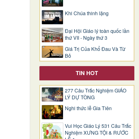
Khi Chúa thinh lặng
Đại Hội Giáo lý toàn quốc lần
thứ VII - Ngày thứ 3
Giá Trị Của Khổ Ðau Và Từ
Bỏ
TIN HOT
277 Câu Trắc Nghiệm GIÁO
LÝ DỰ TÒNG
Nghi thức lễ Gia Tiên
Vui Học Giáo Lý 531 Câu Trắc
Nghiệm XƯNG TỘI & RƯỚC