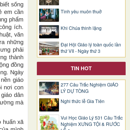
biết sống
Tình yêu muôn thuở
rẻ em cần
đúng phẩm
công ích.
Khi Chúa thinh lặng
huật, văn
 ra những
Đại Hội Giáo lý toàn quốc lần
hưng phải
thứ VII - Ngày thứ 3
ởng thành
cộng đồng
TIN HOT
óng. Ngày
 nền giáo
277 Câu Trắc Nghiệm GIÁO
i nơi con
LÝ DỰ TÒNG
 giáo dân
Nghi thức lễ Gia Tiên
trường mà
Vui Học Giáo Lý 531 Câu Trắc
o huấn xã
Nghiệm XƯNG TỘI & RƯỚC
 của mình