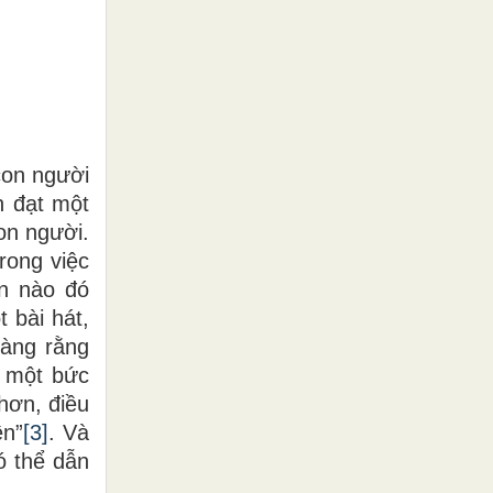
con người
n đạt một
on người.
rong việc
ần nào đó
 bài hát,
àng rằng
, một bức
hơn, điều
ên”
[3]
. Và
ó thể dẫn