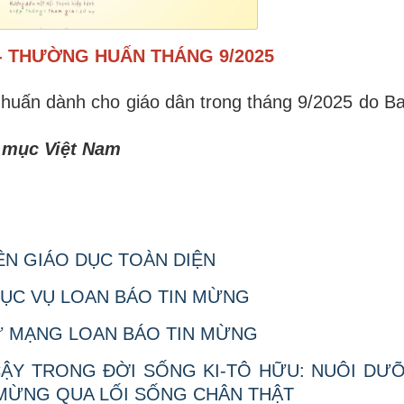
- THƯỜNG HUẤN THÁNG 9/2025
 huấn dành cho giáo dân trong tháng 9/2025 do B
 mục Việt Nam
NỀN GIÁO DỤC TOÀN DIỆN
MỤC VỤ LOAN BÁO TIN MỪNG
SỨ MẠNG LOAN BÁO TIN MỪNG
 CẬY TRONG ĐỜI SỐNG KI-TÔ HỮU: NUÔI DƯ
 MỪNG QUA LỐI SỐNG CHÂN THẬT