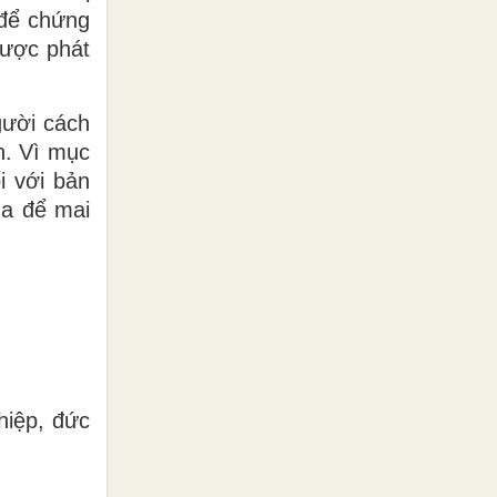
 để chứng
được phát
gười cách
h. Vì mục
i với bản
úa để mai
hiệp, đức