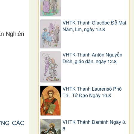
VHTK Thánh Giacôbê Ðỗ Mai
Năm, Lm, ngày 12.8
an Nghiên
VHTK Thánh Antôn Nguyễn
Ðích, giáo dân, ngày 12.8
VHTK Thánh Laurensô Phó
Tế - Tử Đạo Ngày 10.8
VHTK Thánh Đaminh Ngày 8.
ỠNG CÁC
8