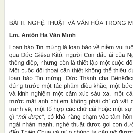
BÀI II: NGHỆ THUẬT VÀ VĂN HÓA TRONG 
Lm. Antôn Hà Văn Minh
Loan báo Tin mừng là loan báo về niềm vui tu
qua Đức Giêsu Kitô, người Con dấu ái của Ngà
thông điệp, nhưng còn là thiết lập một cuộc đ
Một cuộc đối thoại cần thiết không thể thiếu đ
loan báo Tin mừng. Đức Thánh cha Bênêđict
đứng trước một tác phẩm điêu khắc, một bức t
và kinh nghiệm một cảm xúc sâu xa, một c
trước mặt anh chị em không phải chỉ có vật 
tranh vẽ, một tổ hợp các chữ cái hoặc một sự
gì “
nói được
”, có khả năng chạm vào tâm hồn,
ngài nhấn mạnh, nghệ thuật được gọi con đư
đến Thiên Chúa và giúp chúng ta gặp gỡ được