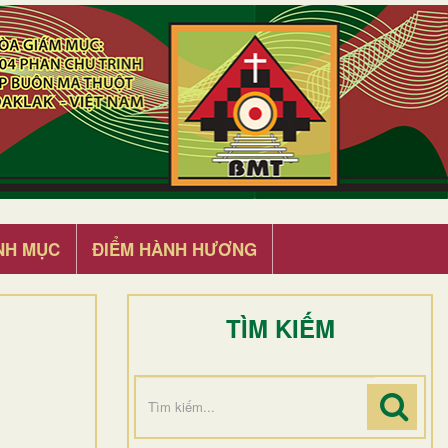
NH MỤC
ĐIỂM HÀNH HƯƠNG
TÌM KIẾM