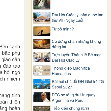
Đại Hội Giáo lý toàn quốc lần
thứ VII -Ngày cuối
Từ bỏ mình?
Có dừng chân nhưng không
 Bên cạnh
đứng lại
c bậc phụ
Trực tuyến Thánh lễ Bế mạc
 giáo cần
Đại Hội Giáo Lý
à đào tạo
Thông điệp Magnifica
ã hội ngõ
Humanitas
ách nhiệm
Bài hát chủ đề ĐH Giới trẻ TG
Seoul 2027
ĐTC sẽ tông du Uruguay,
mang tính
Argentina và Pêru
oàn thiện
Tiếp kiến chung (5/8)
Đấng hoàn