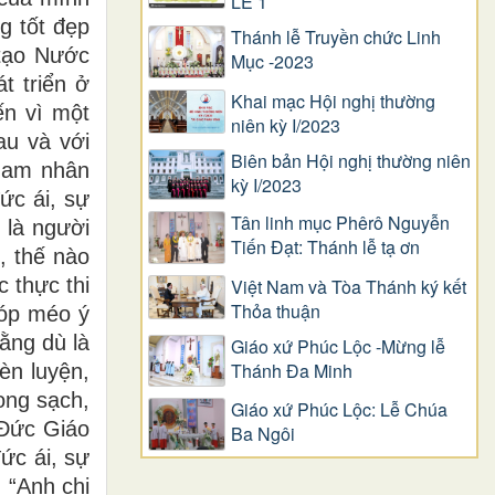
LỄ 1
g tốt đẹp
Thánh lễ Truyền chức Linh
 tạo Nước
Mục -2023
t triển ở
Khai mạc Hội nghị thường
ến vì một
niên kỳ I/2023
au và với
Biên bản Hội nghị thường niên
 Nam nhân
kỳ I/2023
ức ái, sự
Tân linh mục Phêrô Nguyễn
 là người
Tiến Đạt: Thánh lễ tạ ơn
, thế nào
 thực thi
Việt Nam và Tòa Thánh ký kết
Thỏa thuận
bóp méo ý
ằng dù là
Giáo xứ Phúc Lộc -Mừng lễ
Thánh Đa Minh
èn luyện,
ong sạch,
Giáo xứ Phúc Lộc: Lễ Chúa
 Đức Giáo
Ba Ngôi
ức ái, sự
: “Anh chị