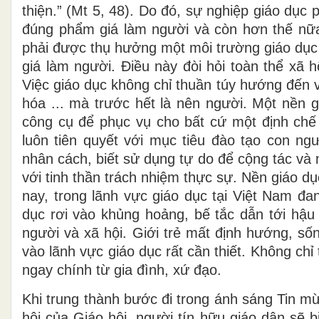
thiện.” (Mt 5, 48). Do đó, sự nghiệp giáo dụ
đúng phẩm giá làm người và còn hơn thế nữa
phải được thụ hưởng một môi trường giáo dục 
giá làm người. Điều này đòi hỏi toàn thể xã h
Việc giáo dục không chỉ thuần túy hướng đến v
hóa ... mà trước hết là nên người. Một nền
công cụ để phục vụ cho bất cứ một định chế 
luôn tiên quyết với mục tiêu đào tạo con ng
nhân cách, biết sử dụng tự do để cộng tác và
với tinh thần trách nhiệm thực sự. Nền giáo d
nay, trong lãnh vực giáo dục tại Việt Nam đa
dục rơi vào khủng hoảng, bế tắc dẫn tới hậu 
người và xã hội. Giới trẻ mất định hướng, số
vào lãnh vực giáo dục rất cần thiết. Không ch
ngay chính từ gia đình, xứ đạo.
Khi trung thành bước đi trong ánh sáng Tin m
hội của Giáo hội, người tín hữu giáo dân sẽ b