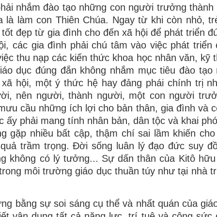
c phải nhắm đào tạo những con người trưởng thành 
 là làm con Thiên Chúa. Ngay từ khi còn nhỏ, t
tốt đẹp từ gia đình cho đến xã hội để phát triển 
ội, các gia đình phải chú tâm vào việc phát triển 
iệc thu nạp các kiến thức khoa học nhân văn, kỹ t
 giáo dục đúng đắn không nhắm mục tiêu đào tạo
xã hội, một ý thức hệ hay đảng phái chính trị n
ười, nên người, thành người, một con người trư
 mưu cầu những ích lợi cho bản thân, gia đình và 
ục ấy phải mang tính nhân bản, dân tộc và khai ph
ng gặp nhiều bất cập, thậm chí sai lầm khiến cho
quả trầm trọng. Đời sống luân lý đạo đức suy đồ
ng không có lý tưởng... Sự dấn thân của Kitô hữu
ỉ trong môi trường giáo dục thuần túy như tại nhà 
ừng bằng sự soi sáng cụ thể và nhất quán của giá
iết vận dụng tất cả năng lực, trí tuệ và công sức