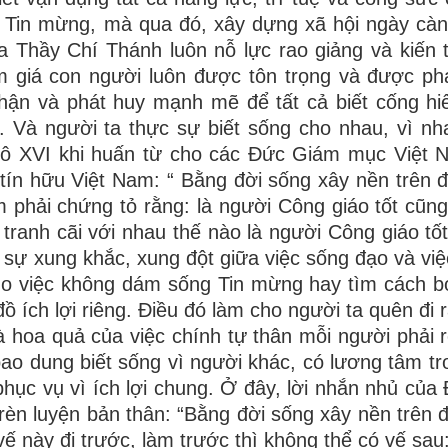
 Tin mừng, mà qua đó, xây dựng xã hội ngày càn
ủa Thầy Chí Thánh luôn nỗ lực rao giảng và kiến
ẩm giá con người luôn được tôn trọng và được phá
ận và phát huy mạnh mẽ để tất cả biết cống hi
. Và người ta thực sự biết sống cho nhau, vì nh
ctô XVI khi huấn từ cho các Đức Giám mục Việt
tín hữu Việt Nam: “ Bằng đời sống xây nền trên đ
em phải chứng tỏ rằng: là người Công giáo tốt cũng
 tranh cãi với nhau thế nào là người Công giáo tốt
 sự xung khắc, xung đột giữa việc sống đạo và việc
ho việc không dám sống Tin mừng hay tìm cách 
ích lợi riêng. Điều đó làm cho người ta quên đi r
là hoa quả của việc chính tự thân mỗi người phải r
o dung biết sống vì người khác, có lương tâm tr
 phục vụ vì ích lợi chung. Ở đây, lời nhắn nhủ của
n luyện bản thân: “Bằng đời sống xây nền trên đ
vế này đi trước, làm trước thì không thể có vế sau