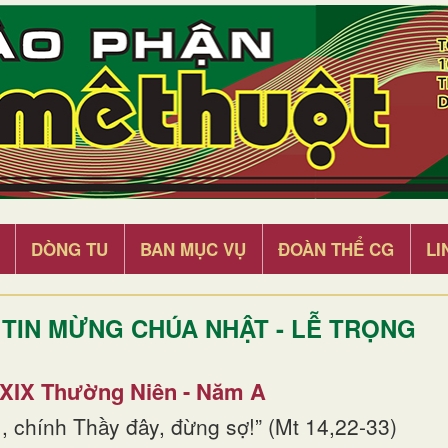
DÒNG TU
BAN MỤC VỤ
ĐOÀN THỂ CG
LI
TIN MỪNG CHÚA NHẬT - LỄ TRỌNG
 XIX Thường Niên - Năm A
, chính Thầy đây, đừng sợ!” (Mt 14,22-33)