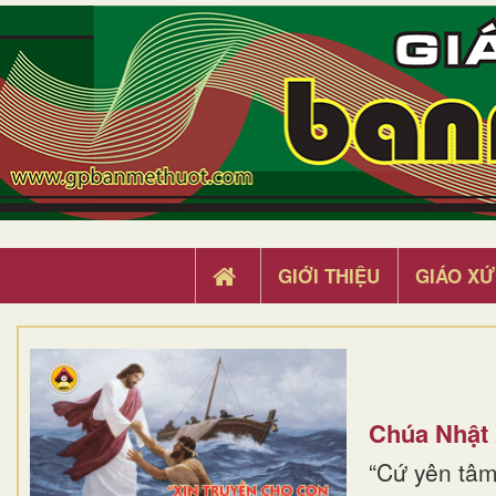
GIỚI THIỆU
GIÁO XỨ
Chúa Nhật
“Cứ yên tâm