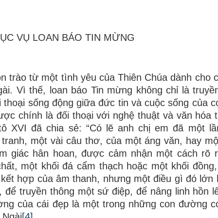
MỤC VỤ LOAN BÁO TIN MỪNG
ôn trào từ một tình yêu của Thiên Chúa dành cho 
i. Vì thế, loan báo Tin mừng không chỉ là truyề
ối thoại sống động giữa đức tin và cuộc sống của c
ược chính là đối thoại với nghệ thuật và văn hóa t
ô XVI đã chia sẻ: “Có lẽ anh chị em đã một l
ranh, một vài câu thơ, của một áng văn, hay một
ảm giác hân hoan, được cảm nhận một cách rõ r
chất, một khối đá cẩm thạch hoặc một khối đồng
 kết hợp của âm thanh, nhưng một điều gì đó lớn 
 để truyền thông một sứ điệp, để nâng linh hồn l
ờng của cái đẹp là một trong những con đường c
 Ngài
[4]
.