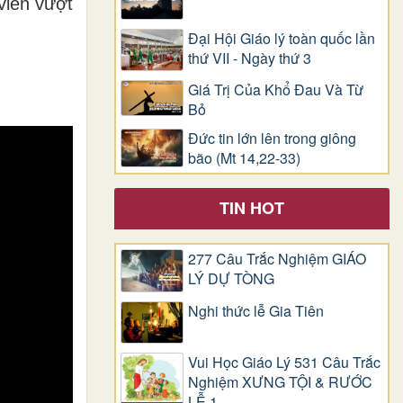
viên vượt
Đại Hội Giáo lý toàn quốc lần
thứ VII - Ngày thứ 3
Giá Trị Của Khổ Ðau Và Từ
Bỏ
Đức tin lớn lên trong giông
bão (Mt 14,22-33)
TIN HOT
277 Câu Trắc Nghiệm GIÁO
LÝ DỰ TÒNG
Nghi thức lễ Gia Tiên
Vui Học Giáo Lý 531 Câu Trắc
Nghiệm XƯNG TỘI & RƯỚC
LỄ 1