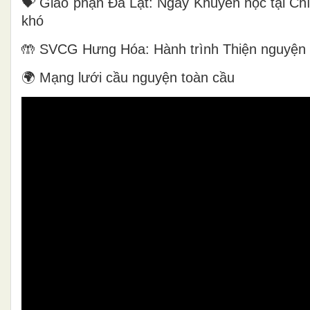
💝 Giáo phận Đà Lạt: Ngày Khuyến học tại Chí
khó
🤲 SVCG Hưng Hóa: Hành trình Thiện nguyện 
🌍 Mạng lưới cầu nguyện toàn cầu