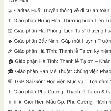
TGP Huế
🤝 Caritas Huế: Truyền thông về di cư an toà
✝️ Giáo phận Hưng Hóa: Thường huấn Liên Tu
📖 Giáo phận Hải Phòng: Liên Tu sĩ thường hu
🔥 Giáo phận Bắc Ninh: Gặp mặt Huynh Trưởng
🎉 Giáo phận Hà Tĩnh: Thánh lễ Tạ ơn kỷ niệ
🏠 Giáo phận Hà Tĩnh: Thánh lễ Tạ ơn – Khán
🎓 Giáo phận Ban Mê Thuột: Chủng viện Phaol
💬 TGP Sài Gòn: Học viện Mục vụ – Tọa đàm 
✝️ Giáo phận Phú Cường: Thánh lễ Tạ ơn & tr
👩‍👩‍👧 Giới Hiền Mẫu Gp. Phú Cường: Hàn