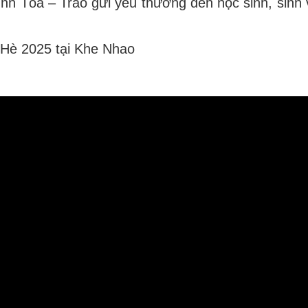
nh Tòa – Trao gửi yêu thương đến học sinh, sinh 
Hè 2025 tại Khe Nhao