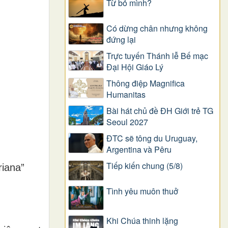
Từ bỏ mình?
Có dừng chân nhưng không
đứng lại
Trực tuyến Thánh lễ Bế mạc
Đại Hội Giáo Lý
Thông điệp Magnifica
Humanitas
Bài hát chủ đề ĐH Giới trẻ TG
Seoul 2027
ĐTC sẽ tông du Uruguay,
Argentina và Pêru
Tiếp kiến chung (5/8)
iana”
Tình yêu muôn thuở
Khi Chúa thinh lặng