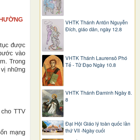
 THƯỜNG
VHTK Thánh Antôn Nguyễn
Ðích, giáo dân, ngày 12.8
 tục được
 bước vào
VHTK Thánh Laurensô Phó
am. Trong
Tế - Tử Đạo Ngày 10.8
 vị những
VHTK Thánh Đaminh Ngày 8.
8
m cho TTV
Đại Hội Giáo lý toàn quốc lần
thứ VII -Ngày cuối
Bổn mạng