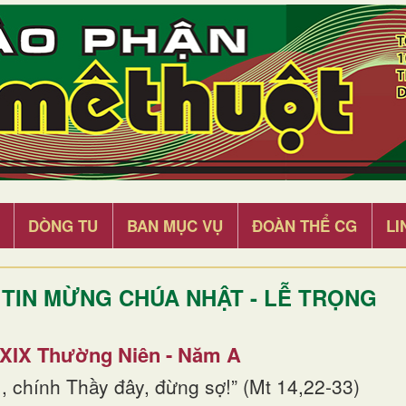
DÒNG TU
BAN MỤC VỤ
ĐOÀN THỂ CG
LI
TIN MỪNG CHÚA NHẬT - LỄ TRỌNG
 XIX Thường Niên - Năm A
, chính Thầy đây, đừng sợ!” (Mt 14,22-33)