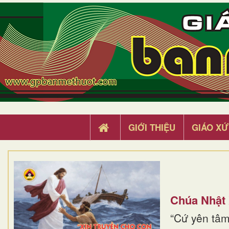
GIỚI THIỆU
GIÁO XỨ
Chúa Nhật
“Cứ yên tâm