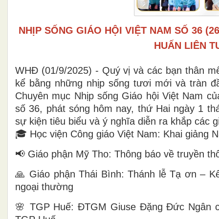
NHỊP SỐNG GIÁO HỘI VIỆT NAM SỐ 36 (26
HUẤN LIÊN T
WHĐ (01/9/2025) - Quý vị và các bạn thân mến
kể bằng những nhịp sống tươi mới và tràn đầ
Chuyên mục Nhịp sống Giáo hội Việt Nam củ
số 36, phát sóng hôm nay, thứ Hai ngày 1 th
sự kiện tiêu biểu và ý nghĩa diễn ra khắp các 
🎓 Học viện Công giáo Việt Nam: Khai giảng
📢 Giáo phận Mỹ Tho: Thông báo về truyền thô
🙏 Giáo phận Thái Bình: Thánh lễ Tạ ơn – K
ngoại thường
🌸 TGP Huế: ĐTGM Giuse Đặng Đức Ngân c