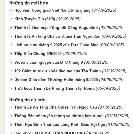
Những tin mới hơn
(01/09/2025)
Học viện Công giáo Việt Nam: khai giảng
(02/09/2025)
Kinh Truyền Tin (31/8)
(02/09/2025)
Thánh lễ khai mạc Tổng hội Dòng Augustinô
(03/09/2025)
Thánh lễ An táng Cha cố Giuse Trần Ngọc Cầu
(03/09/2025)
Lịch mục vụ tháng 9.2025 của Đức Giám Mục
(03/09/2025)
Tiếp Kiến Chung 3/9/2025
(03/09/2025)
Video ý cầu nguyện của ĐTC tháng 9
(03/09/2025)
192 Giám mục dự khóa đào tạo của Tòa Thánh
(04/09/2025)
Ủy ban Giáo dân: Thường Huấn tháng 9/2025
(05/09/2025)
Trực tiếp: Thánh Lễ Phong Thánh tại Roma
Những tin cũ hơn
(01/09/2025)
Thánh Lễ An Táng Cha Giuse Trần Ngọc Cầu
(31/08/2025)
Thông Báo về truyền thông và những lạm dụng.
(31/08/2025)
Thần Học Sinh Thái qua Lăng Kính Giáo Hội học
(30/08/2025)
Cáo phó: LM GIUSE TRẦN NGỌC CẦU