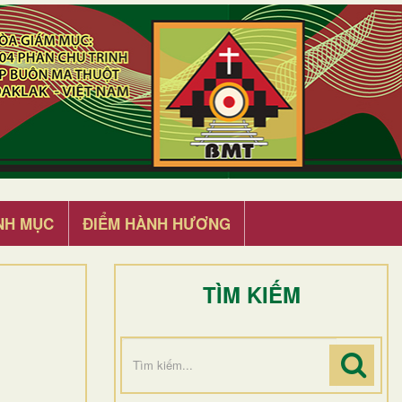
NH MỤC
ĐIỂM HÀNH HƯƠNG
TÌM KIẾM