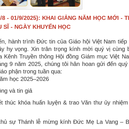
/8 - 01/9/2025): KHAI GIẢNG NĂM HỌC MỚI -
U SĨ - NGÀY KHUYẾN HỌC
, hành trình Đức tin của Giáo hội Việt Nam tiếp
y hy vọng. Xin trân trọng kính mời quý vị cùng
a Kênh Truyền thông Hội đồng Giám mục Việt N
áng 9 năm 2025, chúng tôi hân hoan gửi đến quý
giáo phận trong tuần qua:
 Năm học 2025–2026
ng và tin giả
ết thúc khóa huấn luyện & trao Văn thư ủy nhiệ
hủ sự Thánh lễ mừng kính Đức Mẹ La Vang – 