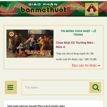
TRANG NHẤT
GIỚI THIỆU
GIÁO XỨ
TIN MỪNG CHÚA NHẬT - LỄ
DÒNG TU
TRỌNG
BAN MỤC VỤ
Chúa Nhật XX Thường Niên -
Năm A
ĐOÀN THỂ CG
“Này bà, bà có lòng mạnh tin. Bà
muốn sao thì được vậy.” (Mt 15,28)
LINH MỤC
Đọc các tin khác ➥
ĐIỂM HÀNH HƯƠNG
Hội nghị những người Phụ trách Huấn giáo