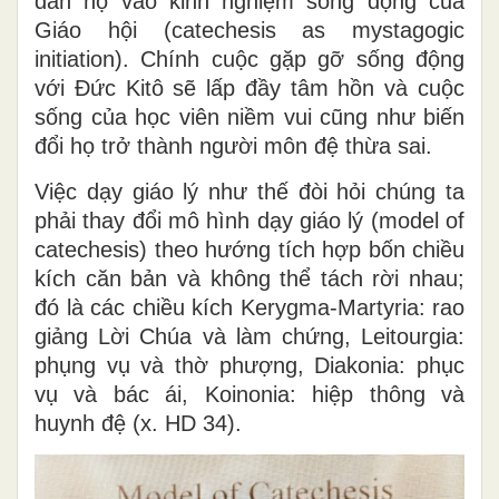
dẫn họ vào kinh nghiệm sống động của
Giáo hội (catechesis as mystagogic
initiation). Chính cuộc gặp gỡ sống động
với Đức Kitô sẽ lấp đầy tâm hồn và cuộc
sống của học viên niềm vui cũng như biến
đổi họ trở thành người môn đệ thừa sai.
Việc dạy giáo lý như thế đòi hỏi chúng ta
phải thay đổi mô hình dạy giáo lý (model of
catechesis) theo hướng tích hợp bốn chiều
kích căn bản và không thể tách rời nhau;
đó là các chiều kích Kerygma-Martyria: rao
giảng Lời Chúa và làm chứng, Leitourgia:
phụng vụ và thờ phượng, Diakonia: phục
vụ và bác ái, Koinonia: hiệp thông và
huynh đệ (x. HD 34).