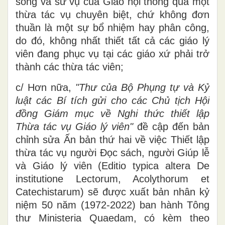
sống và sứ vụ của Giáo hội thông qua một
thừa tác vụ chuyên biệt, chứ không đơn
thuần là một sự bổ nhiệm hay phân công,
do đó, không nhất thiết tất cả các giáo lý
viên đang phục vụ tại các giáo xứ phải trở
thành các thừa tác viên;
c/ Hơn nữa,
"Thư của Bộ Phụng tự và Kỷ
luật các Bí tích gửi cho các Chủ tịch Hội
đồng Giám mục về Nghi thức thiết lập
Thừa tác vụ Giáo lý viên"
đề cập đến bản
chỉnh sửa Ấn bản thứ hai về việc Thiết lập
thừa tác vụ người Đọc sách, người Giúp lễ
và Giáo lý viên (Editio typica altera De
institutione Lectorum, Acolythorum et
Catechistarum) sẽ được xuất bản nhân kỷ
niệm 50 năm (1972-2022) ban hành Tông
thư Ministeria Quaedam, có kèm theo