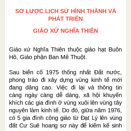
SƠ LƯỢC LỊCH SỬ
HÌNH THÀNH VÀ
PHÁT TRIỂN
GIÁO XỨ NGHĨA
THIÊN
Giáo xứ Nghĩa Thiên thuộc giáo hạt Buôn
Hô, Giáo phận Ban Mê Thuột.
S
au biến cố 1975 thống nhất Đất nước,
phong trào đi xây dựng vùng kinh tế mới
đang dâng cao. Việc đi lại và thông tin
càng ngày càng dễ dàng, xã hội khuyến
khích các gia đình ở vùng xuôi lên vùng tây
nguyên làm kinh tế. Do đó, g
iữa năm 1976,
có 5 gia đình công giáo từ Đạt
L
ý lên vùng
đất Cư Suê hoang sơ này để kiếm kế sinh