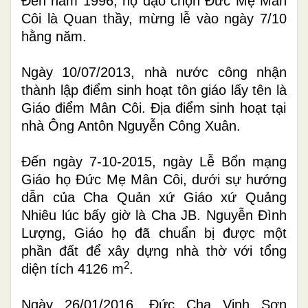
Đến năm 1996, họ đạo chọn Đức Mẹ Mân
Côi là Quan thầy, mừng lễ vào ngày 7/10
hằng năm.
N
gày 10
/0
7
/
2013
, n
hà nước công nhận
thành lập
điểm sinh hoạt tôn giáo lấy tên là
Giáo điểm Mân Côi.
Địa điểm sinh hoạt tại
nhà Ông Antôn Nguyễn Công Xuân.
Đến ngày 7-10-2015, ngày Lễ Bổn mạng
Giáo họ Đức Mẹ Mân Côi, dưới sự hướng
dẫn của Cha Quản xứ Giáo xứ Quảng
Nhiêu lúc bấy giờ là Cha JB. Nguyễn Đình
Lượng, Giáo họ đã chuẩn bị được một
phần đất để xây dựng nhà thờ với tổng
2
diện tích 4126 m
.
Ngày 26/01/2016, Đức Cha Vinh Sơn