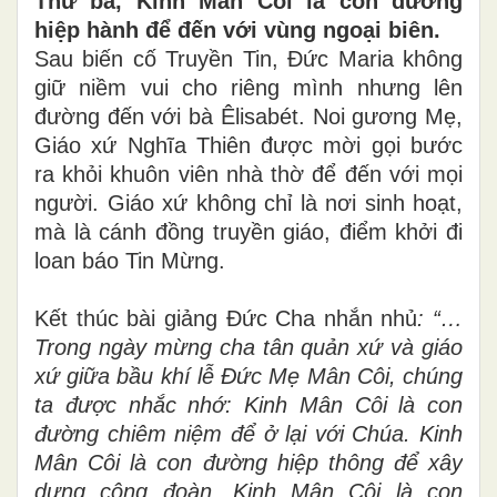
Thứ ba, Kinh Mân Côi là con đường
hiệp hành để đến với vùng ngoại biên.
Sau biến cố Truyền Tin, Đức Maria không
giữ niềm vui cho riêng mình nhưng lên
đường đến với bà Êlisabét. Noi gương Mẹ,
Giáo xứ Nghĩa Thiên được mời gọi bước
ra khỏi khuôn viên nhà thờ để đến với mọi
người. Giáo xứ không chỉ là nơi sinh hoạt,
mà là cánh đồng truyền giáo, điểm khởi đi
loan báo Tin Mừng.
Kết thúc bài giảng Đức Cha nhắn nhủ
: “…
Trong ngày mừng cha tân quản xứ và giáo
xứ giữa bầu khí lễ Đức Mẹ Mân Côi, chúng
ta được nhắc nhớ: Kinh Mân Côi là con
đường chiêm niệm để ở lại với Chúa. Kinh
Mân Côi là con đường hiệp thông để xây
dựng cộng đoàn. Kinh Mân Côi là con