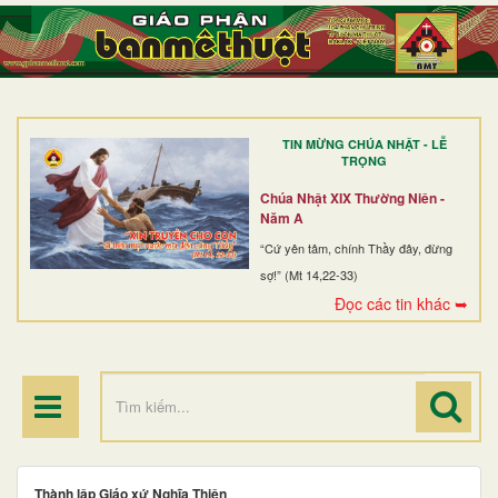
TRANG NHẤT
GIỚI THIỆU
GIÁO XỨ
TIN MỪNG CHÚA NHẬT - LỄ
DÒNG TU
TRỌNG
BAN MỤC VỤ
Chúa Nhật XIX Thường Niên -
Năm A
ĐOÀN THỂ CG
“Cứ yên tâm, chính Thầy đây, đừng
sợ!” (Mt 14,22-33)
LINH MỤC
Đọc các tin khác ➥
ĐIỂM HÀNH HƯƠNG
Thành lập Giáo xứ Nghĩa Thiên