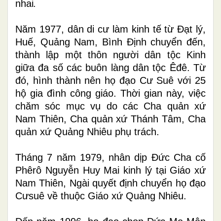
nhai.
Năm 1977
, dân di cư
làm kinh tế từ Đạt lý,
Huế, Quảng
N
am, Bình
Đ
ịnh chuyển đến,
thành lập một thôn người dân tộc Kinh
giữa đa số các buôn làng dân tộc Êđê.
Từ
đó, hình thành nên họ đạo Cư Suê với 25
hộ gia đình công giáo.
Thời gian này, việc
chăm sóc mục vụ do các Cha quản xứ
Nam Thiên
, Cha quản
xứ
Thánh Tâm, Cha
quản
xứ
Quảng Nhiêu
phụ trách
.
Tháng 7 năm 1979, nhân dịp Đức Cha cố
Phêrô Nguyễn Huy Mai kinh lý tại Giáo xứ
Nam Thiên, Ngài quyết định chuyển
h
ọ đạo
Cưsuê về thuộc Giáo xứ Quảng Nhiêu.