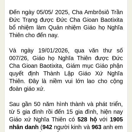
Đến ngày 05/05/ 2025, Cha Ambrôsiô Trần
Đức Trạng được Đức Cha Gioan Baotixita
bổ nhiệm làm Quản nhiệm Giáo họ Nghĩa
Thiên cho đến nay.
Và
ngày 19/01/2026, qua văn thư số
007/26, Giáo họ Nghĩa Thiên được Đức
Cha Gioan Baotixita, Giám mục Giáo phận
quyết định Thành Lập Giáo Xứ Nghĩa
Thiên. Đây là niềm vui lớn lao cho cộng
đoàn giáo xứ.
Sau gần 50 năm hình thành và phát triển,
từ 5 gia đình rồi đến 15 gia đình,
h
iện nay
Giáo
xứ
Nghĩa Thiên có
5
28
hộ
với
1
905
nhân danh
(
9
42
người kinh và
9
63
anh em