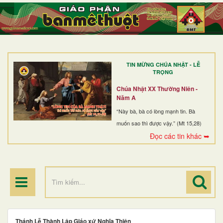
TRANG NHẤT
GIỚI THIỆU
GIÁO XỨ
TIN MỪNG CHÚA NHẬT - LỄ
DÒNG TU
TRỌNG
BAN MỤC VỤ
Chúa Nhật XX Thường Niên -
Năm A
ĐOÀN THỂ CG
“Này bà, bà có lòng mạnh tin. Bà
muốn sao thì được vậy.” (Mt 15,28)
LINH MỤC
Đọc các tin khác ➥
ĐIỂM HÀNH HƯƠNG
Thánh Lễ Thành Lập Giáo xứ Nghĩa Thiên