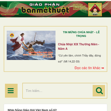
TRANG NHẤT
GIỚI THIỆU
GIÁO XỨ
TIN MỪNG CHÚA NHẬT - LỄ
DÒNG TU
TRỌNG
BAN MỤC VỤ
Chúa Nhật XIX Thường Niên -
Năm A
ĐOÀN THỂ CG
“Cứ yên tâm, chính Thầy đây, đừng
sợ!” (Mt 14,22-33)
LINH MỤC
Đọc các tin khác ➥
ĐIỂM HÀNH HƯƠNG
Nhịp Sống Giáo Hội Việt Nam số 62