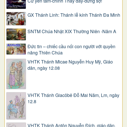
Cứ yên tâm-chính Thầy đây-đừng sợ!
GX Thánh Linh: Thánh lễ kính Thánh Đa Minh
SNTM Chúa Nhật XIX Thường Niên -Năm A
Đức tin – chiếc cầu nối con người với quyền
năng Thiên Chúa
VHTK Thánh Micae Nguyễn Huy Mỹ, Giáo
dân, ngày 12.08
VHTK Thánh Giacôbê Ðỗ Mai Năm, Lm, ngày
12.8
VHTK Thánh Antôn Nguyễn Ðích, giáo dân,