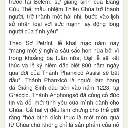
trước tại Bêlem: sự giáng sinh của Đấng
Cứu Thế, mầu nhiệm Thiên Chúa trở thành
người, trở thành một hài nhi, bước vào lịch
sử nhân loại với sức mạnh lay động lòng
người của tình yêu”.
Theo Sơ Petrini, lễ khai mạc năm nay
“mang một ý nghĩa sâu sắc hơn nữa bởi vì
trong khoảng ba tuần nữa, Đại lễ sẽ kết
thúc và lễ kỷ niệm đặc biệt 800 năm ngày
qua đời của Thánh Phanxicô Assisi sẽ bắt
đầu”. Thánh Phanxicô là người làm hang
đá Giáng Sinh đầu tiên vào năm 1223, tại
Greccio. Thánh Anphongsô đã củng cố đức
tin và đổi mới tình yêu của mình dành cho
Chúa. Cả hai vị đều làm chứng cho thế giới
rằng “hòa bình đích thực là một món quà
từ Chúa chứ không chỉ là sản phẩm của nỗ