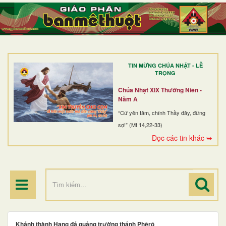
TRANG NHẤT
GIỚI THIỆU
GIÁO XỨ
TIN MỪNG CHÚA NHẬT - LỄ
DÒNG TU
TRỌNG
BAN MỤC VỤ
Chúa Nhật XIX Thường Niên -
Năm A
ĐOÀN THỂ CG
“Cứ yên tâm, chính Thầy đây, đừng
sợ!” (Mt 14,22-33)
LINH MỤC
Đọc các tin khác ➥
ĐIỂM HÀNH HƯƠNG
Khánh thành Hang đá quảng trường thánh Phêrô