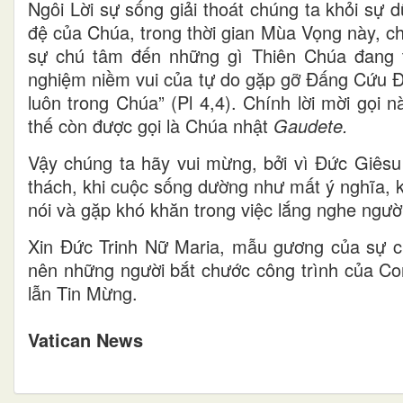
Ngôi Lời sự sống giải thoát chúng ta khỏi sự d
đệ của Chúa, trong thời gian Mùa Vọng này, c
sự chú tâm đến những gì Thiên Chúa đang th
nghiệm niềm vui của tự do gặp gỡ Đấng Cứu Đ
luôn trong Chúa” (Pl 4,4). Chính lời mời gọi
thế còn được gọi là Chúa nhật
Gaudete.
Vậy chúng ta hãy vui mừng, bởi vì Đức Giêsu 
thách, khi cuộc sống dường như mất ý nghĩa, kh
nói và gặp khó khăn trong việc lắng nghe ngườ
Xin Đức Trinh Nữ Maria, mẫu gương của sự ch
nên những người bắt chước công trình của Co
lẫn Tin Mừng.
Vatican News