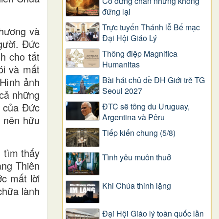
Có dừng chân nhưng không
đứng lại
Trực tuyến Thánh lễ Bế mạc
thương và
Đại Hội Giáo Lý
gười. Đức
Thông điệp Magnifica
h cho tất
Humanitas
ói và mất
Bài hát chủ đề ĐH Giới trẻ TG
 Hình ảnh
Seoul 2027
 cả những
g của Đức
ĐTC sẽ tông du Uruguay,
Argentina và Pêru
ở nên hữu
Tiếp kiến chung (5/8)
 tìm thấy
Tình yêu muôn thuở
ang Thiên
c mất lời
Khi Chúa thinh lặng
chữa lành
Đại Hội Giáo lý toàn quốc lần