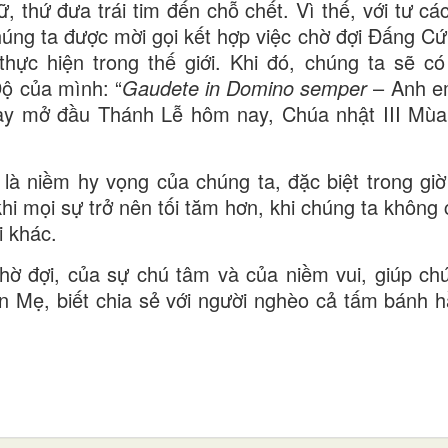
ữ, thứ đưa trái tim đến chỗ chết. Vì thế, với tư c
húng ta được mời gọi kết hợp việc chờ đợi Đấng Cứ
ực hiện trong thế giới. Khi đó, chúng ta sẽ c
ộ của mình: “
Gaudete in Domino semper
– Anh e
 này mở đầu Thánh Lễ hôm nay, Chúa nhật III Mùa
là niềm hy vọng của chúng ta, đặc biệt trong giờ
i mọi sự trở nên tối tăm hơn, khi chúng ta không c
i khác.
ờ đợi, của sự chú tâm và của niềm vui, giúp chú
n Mẹ, biết chia sẻ với người nghèo cả tấm bánh 