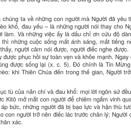
a chúng ta về những con người mà Người đã yêu 
èo khổ, đau yếu – là những người nói thay cho N
ời làm. Và những việc ấy là dấu chỉ ơn cứu độ dàn
, thì những cuộc sống mất ánh sáng, mất tiếng n
 thấy, người câm nói được, người điếc nghe được.
ay được phục hồi sự toàn vẹn và khỏe mạnh. Ngay
ng được sống lại (x. c. 5). Đó chính là Tin Mừn
èo: khi Thiên Chúa đến trong thế gian, Người tr
ục tù của nản chí và đau khổ: mọi lời ngôn sứ đều
ức Kitô mở mắt con người để chiêm ngắm vinh qu
ị áp bức, những người đã bị bạo lực và hận thù tướ
o con người trở nên điếc lác trước chân lý; Người 
thân xác.