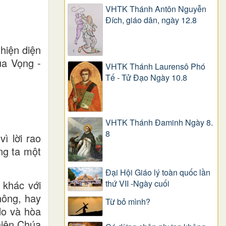
VHTK Thánh Antôn Nguyễn
Ðích, giáo dân, ngày 12.8
hiện diện
ùa Vọng -
VHTK Thánh Laurensô Phó
Tế - Tử Đạo Ngày 10.8
VHTK Thánh Đaminh Ngày 8.
8
ì lời rao
ng ta một
Đại Hội Giáo lý toàn quốc lần
 khác với
thứ VII -Ngày cuối
hông, hay
Từ bỏ mình?
do và hòa
hiên Chúa