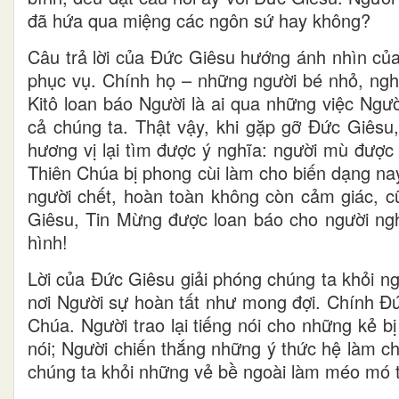
đã hứa qua miệng các ngôn sứ hay không?
Câu trả lời của Đức Giêsu hướng ánh nhìn củ
phục vụ. Chính họ – những người bé nhỏ, ngh
Kitô loan báo Người là ai qua những việc Ngư
cả chúng ta. Thật vậy, khi gặp gỡ Đức Giêsu
hương vị lại tìm được ý nghĩa: người mù được
Thiên Chúa bị phong cùi làm cho biến dạng n
người chết, hoàn toàn không còn cảm giác, cũ
Giêsu, Tin Mừng được loan báo cho người ngh
hình!
Lời của Đức Giêsu giải phóng chúng ta khỏi ng
nơi Người sự hoàn tất như mong đợi. Chính Đ
Chúa. Người trao lại tiếng nói cho những kẻ b
nói; Người chiến thắng những ý thức hệ làm ch
chúng ta khỏi những vẻ bề ngoài làm méo mó 