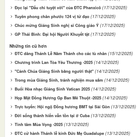
(17/12/2025)
Đọc lại "Dấu chỉ tuyệt vời" của ĐTC Phanxicô
(17/12/2025)
Tuyên phong chân phước 124 vị tử đạo
(17/12/2025)
Chúc mừng Giáng Sinh nghị sĩ Công giáo Ý
(17/12/2025)
GP Thái Bình: Đại hội Người Khuyết tật
Những tin cũ hơn
(15/12/2025)
ĐTC dâng Thánh Lễ Năm Thánh cho các tù nhân
(14/12/2025)
Chương trình Lan Tỏa Yêu Thương -2025
(14/12/2025)
"Cảnh Chúa Giáng Sinh bằng người thật"
(14/12/2025)
Trong mùa Giáng Sinh, tránh nghiện mua sắm
(14/12/2025)
Buổi Hòa nhạc Giáng Sinh Vatican 2025
(14/12/2025)
Họp Mặt Đồng Hương Gp Ban Mê Thuột -2025
(13/12/2025)
Trực tuyến: Hội ngộ Đồng hương BMT tại Sài Gòn
(13/12/2025)
Đời sống thánh hiến vẫn tồn tại ở Cuba
(13/12/2025)
Tĩnh tâm Mùa Vọng -2025
(13/12/2025)
ĐTC cử hành Thánh lễ kính Đức Mẹ Guadalupe