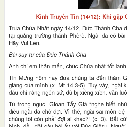
Kinh Truyền Tin (14/12): Khi gặp
Trưa Chúa Nhật ngày 14/12, Đức Thánh Cha đã 
tại quảng trường thánh Phêrô. Ngài đã có bà
Hãy Vui Lên.
Bài suy tư của Đức Thánh Cha
Anh chị em thân mến, chúc Chúa nhật tốt lành
Tin Mừng hôm nay đưa chúng ta đến thăm Gioa
giảng của mình (x. Mt 14,3-5). Tuy vậy, ngài
dấu chỉ rằng ngôn sứ, dù bị xiềng xích, vẫn luôn
Từ trong ngục, Gioan Tẩy Giả “nghe biết nhữ
điều ngài đã chờ đợi. Vì thế, ngài sai môn đ
chúng tôi còn phải đợi ai khác?” (c. 3). Bất c
bình, đều đặt câu hỏi ấy với Đức Giêsu. Ngườ