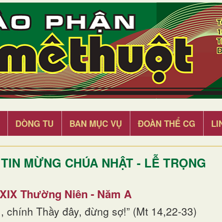
DÒNG TU
BAN MỤC VỤ
ĐOÀN THỂ CG
LI
TIN MỪNG CHÚA NHẬT - LỄ TRỌNG
 XIX Thường Niên - Năm A
, chính Thầy đây, đừng sợ!” (Mt 14,22-33)