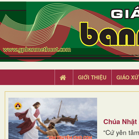
GIỚI THIỆU
GIÁO XỨ
Chúa Nhật
“Cứ yên tâm