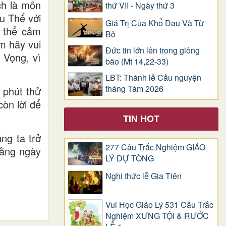
ách là môn
thứ VII - Ngày thứ 3
u Thế với
Giá Trị Của Khổ Ðau Và Từ
ó thể cảm
Bỏ
m hãy vui
Đức tin lớn lên trong giông
 Vọng, vì
bão (Mt 14,22-33)
LBT: Thánh lễ Cầu nguyện
tháng Tám 2026
 phút thử
òn lời để
TIN HOT
ng ta trở
277 Câu Trắc Nghiệm GIÁO
hằng ngày
LÝ DỰ TÒNG
Nghi thức lễ Gia Tiên
Vui Học Giáo Lý 531 Câu Trắc
Nghiệm XƯNG TỘI & RƯỚC