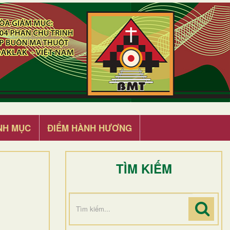
NH MỤC
ĐIỂM HÀNH HƯƠNG
TÌM KIẾM