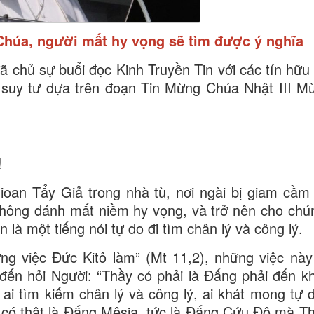
 Chúa, người mất hy vọng sẽ tìm được ý nghĩa
chủ sự buổi đọc Kinh Truyền Tin với các tín hữu 
i suy tư dựa trên đoạn Tin Mừng Chúa Nhật III M
!
n Tẩy Giả trong nhà tù, nơi ngài bị giam cầm v
 không đánh mất niềm hy vọng, và trở nên cho chú
 là một tiếng nói tự do đi tìm chân lý và công lý.
ng việc Đức Kitô làm” (Mt 11,2), những việc này
ệ đến hỏi Người: “Thầy có phải là Đấng phải đến k
ứ ai tìm kiếm chân lý và công lý, ai khát mong tự 
i có thật là Đấng Mêsia, tức là Đấng Cứu Độ mà T