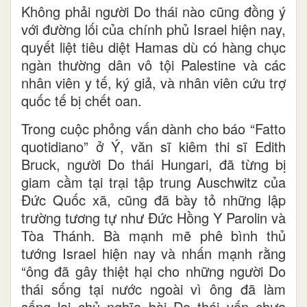
Không phải người Do thái nào cũng đồng ý
với đường lối của chính phủ Israel hiện nay,
quyết liệt tiêu diệt Hamas dù có hàng chục
ngàn thường dân vô tội Palestine và các
nhân viên y tế, ký giả, và nhân viên cứu trợ
quốc tế bị chết oan.
Trong cuộc phỏng vấn dành cho báo “Fatto
quotidiano” ở Ý, văn sĩ kiêm thi sĩ Edith
Bruck, người Do thái Hungari, đã từng bị
giam cầm tại trại tập trung Auschwitz của
Đức Quốc xã, cũng đã bày tỏ những lập
trường tương tự như Đức Hồng Y Parolin và
Tòa Thánh. Bà mạnh mẽ phê bình thủ
tướng Israel hiện nay và nhấn mạnh rằng
“ông đã gây thiệt hại cho những người Do
thái sống tại nước ngoài vì ông đã làm
sống lại chủ nghĩa bài Do thái vốn chưa