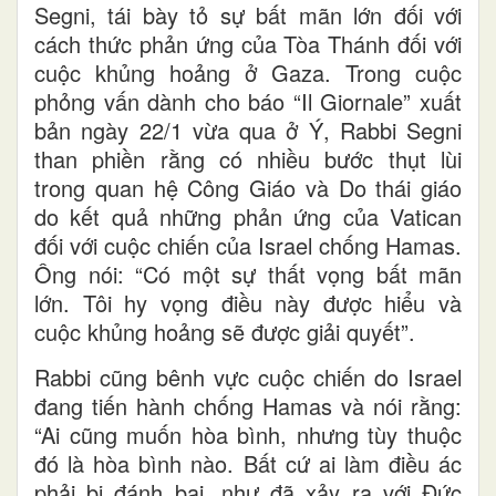
Segni, tái bày tỏ sự bất mãn lớn đối với
cách thức phản ứng của Tòa Thánh đối với
cuộc khủng hoảng ở Gaza. Trong cuộc
phỏng vấn dành cho báo “Il Giornale” xuất
bản ngày 22/1 vừa qua ở Ý, Rabbi Segni
than phiền rằng có nhiều bước thụt lùi
trong quan hệ Công Giáo và Do thái giáo
do kết quả những phản ứng của Vatican
đối với cuộc chiến của Israel chống Hamas.
Ông nói: “Có một sự thất vọng bất mãn
lớn. Tôi hy vọng điều này được hiểu và
cuộc khủng hoảng sẽ được giải quyết”.
Rabbi cũng bênh vực cuộc chiến do Israel
đang tiến hành chống Hamas và nói rằng:
“Ai cũng muốn hòa bình, nhưng tùy thuộc
đó là hòa bình nào. Bất cứ ai làm điều ác
phải bị đánh bại, như đã xảy ra với Đức