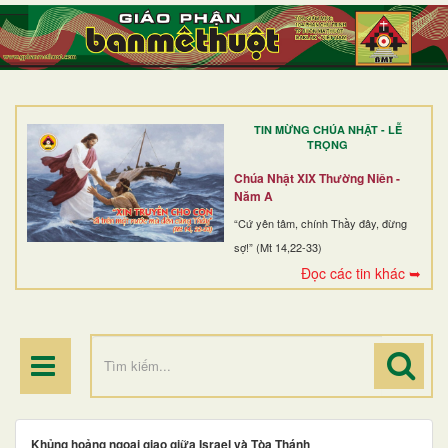
TRANG NHẤT
GIỚI THIỆU
GIÁO XỨ
TIN MỪNG CHÚA NHẬT - LỄ
DÒNG TU
TRỌNG
BAN MỤC VỤ
Chúa Nhật XIX Thường Niên -
Năm A
ĐOÀN THỂ CG
“Cứ yên tâm, chính Thầy đây, đừng
sợ!” (Mt 14,22-33)
LINH MỤC
Đọc các tin khác ➥
ĐIỂM HÀNH HƯƠNG
Khủng hoảng ngoại giao giữa Israel và Tòa Thánh