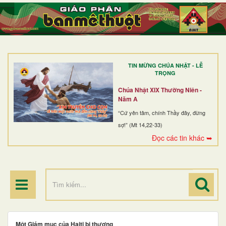
TRANG NHẤT
GIỚI THIỆU
GIÁO XỨ
TIN MỪNG CHÚA NHẬT - LỄ
DÒNG TU
TRỌNG
BAN MỤC VỤ
Chúa Nhật XIX Thường Niên -
Năm A
ĐOÀN THỂ CG
“Cứ yên tâm, chính Thầy đây, đừng
sợ!” (Mt 14,22-33)
LINH MỤC
Đọc các tin khác ➥
ĐIỂM HÀNH HƯƠNG
Một Giám mục của Haiti bị thương