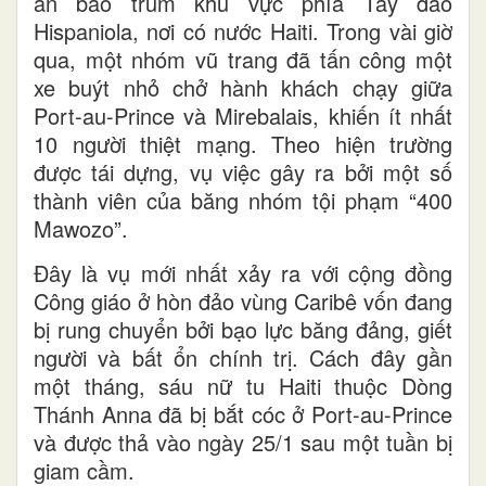
an bao trùm khu vực phía Tây đảo
Hispaniola, nơi có nước Haiti. Trong vài giờ
qua, một nhóm vũ trang đã tấn công một
xe buýt nhỏ chở hành khách chạy giữa
Port-au-Prince và Mirebalais, khiến ít nhất
10 người thiệt mạng. Theo hiện trường
được tái dựng, vụ việc gây ra bởi một số
thành viên của băng nhóm tội phạm “400
Mawozo”.
Đây là vụ mới nhất xảy ra với cộng đồng
Công giáo ở hòn đảo vùng Caribê vốn đang
bị rung chuyển bởi bạo lực băng đảng, giết
người và bất ổn chính trị. Cách đây gần
một tháng, sáu nữ tu Haiti thuộc Dòng
Thánh Anna đã bị bắt cóc ở Port-au-Prince
và được thả vào ngày 25/1 sau một tuần bị
giam cầm.