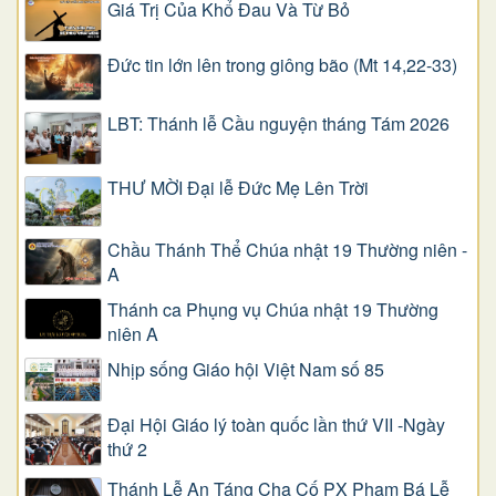
Giá Trị Của Khổ Ðau Và Từ Bỏ
Đức tin lớn lên trong giông bão (Mt 14,22-33)
LBT: Thánh lễ Cầu nguyện tháng Tám 2026
THƯ MỜI Đại lễ Đức Mẹ Lên Trời
Chầu Thánh Thể Chúa nhật 19 Thường niên -
A
Thánh ca Phụng vụ Chúa nhật 19 Thường
niên A
Nhịp sống Giáo hội Việt Nam số 85
Đại Hội Giáo lý toàn quốc lần thứ VII -Ngày
thứ 2
Thánh Lễ An Táng Cha Cố PX Phạm Bá Lễ