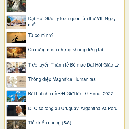
Đại Hội Giáo lý toàn quốc lần thứ VII -Ngày
cuối
Từ bỏ mình?
Có dừng chân nhưng không đứng lại
Trực tuyến Thánh lễ Bế mạc Đại Hội Giáo Lý
Thông điệp Magnifica Humanitas
Bài hát chủ đề ĐH Giới trẻ TG Seoul 2027
ĐTC sẽ tông du Uruguay, Argentina và Pêru
Tiếp kiến chung (5/8)