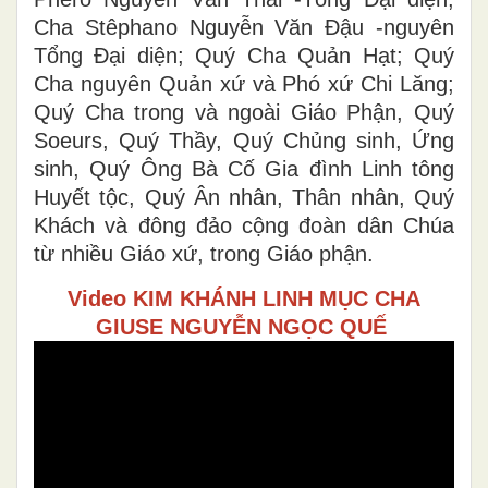
Cha Stêphano Nguyễn Văn Đậu -nguyên
Tổng Đại diện; Quý Cha Quản Hạt; Quý
Cha nguyên Quản xứ và Phó xứ Chi Lăng;
Quý Cha trong và ngoài Giáo Phận, Quý
Soeurs, Quý Thầy, Quý Chủng sinh, Ứng
sinh, Quý Ông Bà Cố Gia đình Linh tông
Huyết tộc, Quý Ân nhân, Thân nhân, Quý
Khách và đông đảo cộng đoàn dân Chúa
từ nhiều Giáo xứ, trong Giáo phận.
Video KIM KHÁNH LINH MỤC CHA
GIUSE NGUYỄN NGỌC QUẾ