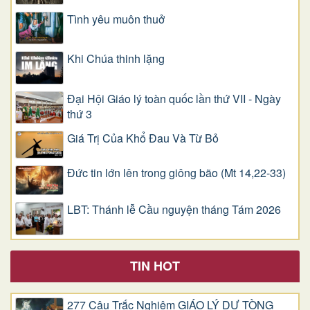
Tình yêu muôn thuở
Khi Chúa thinh lặng
Đại Hội Giáo lý toàn quốc lần thứ VII - Ngày
thứ 3
Giá Trị Của Khổ Ðau Và Từ Bỏ
Đức tin lớn lên trong giông bão (Mt 14,22-33)
LBT: Thánh lễ Cầu nguyện tháng Tám 2026
TIN HOT
277 Câu Trắc Nghiệm GIÁO LÝ DỰ TÒNG