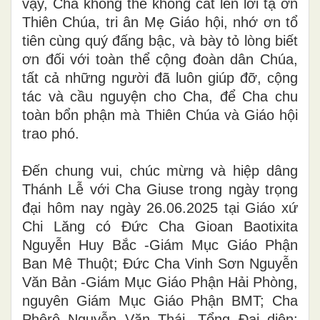
vậy, Cha không thể không cất lên lời tạ ơn
Thiên Chúa, tri ân Mẹ Giáo hội, nhớ ơn tổ
tiên cùng quý đấng bậc, và bày tỏ lòng biết
ơn đối với toàn thể cộng đoàn dân Chúa,
tất cả những người đã luôn giúp đỡ, cộng
tác và cầu nguyện cho Cha, để Cha chu
toàn bổn phận mà Thiên Chúa và Giáo hội
trao phó.
Đến chung vui, chúc mừng và hiệp dâng
Thánh Lễ với Cha Giuse trong ngày trọng
đại hôm nay ngày 26.06.2025 tại Giáo xứ
Chi Lăng có Đức Cha Gioan Baotixita
Nguyễn Huy Bắc -Giám Mục Giáo Phận
Ban Mê Thuột; Đức Cha Vinh Sơn Nguyễn
Văn Bản -Giám Mục Giáo Phận Hải Phòng,
nguyên Giám Mục Giáo Phận BMT; Cha
Phêrô Nguyễn Văn Thái -Tổng Đại diện;