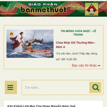
TRANG NHẤT
GIỚI THIỆU
GIÁO XỨ
TIN MỪNG CHÚA NHẬT - LỄ
DÒNG TU
TRỌNG
BAN MỤC VỤ
Chúa Nhật XIX Thường Niên -
Năm A
ĐOÀN THỂ CG
“Cứ yên tâm, chính Thầy đây, đừng
sợ!” (Mt 14,22-33)
LINH MỤC
Đọc các tin khác ➥
ĐIỂM HÀNH HƯƠNG
Kim Khánh Linh Mục Cha Giuse Nguyễn Ngọc Quế