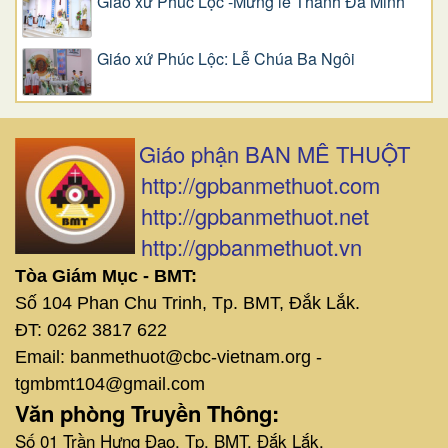
Giáo xứ Phúc Lộc -Mừng lễ Thánh Đa Minh
Giáo xứ Phúc Lộc: Lễ Chúa Ba Ngôi
Giáo phận BAN MÊ THUỘT
http://gpbanmethuot.com
http://gpbanmethuot.net
http://gpbanmethuot.vn
Tòa Giám Mục - BMT:
Số 104 Phan Chu Trinh, Tp. BMT, Đắk Lắk.
ĐT: 0262 3817 622
Email: banmethuot@cbc-vietnam.org -
tgmbmt104@gmail.com
Văn phòng Truyền Thông:
Số 01 Trần Hưng Đạo, Tp. BMT, Đắk Lắk.