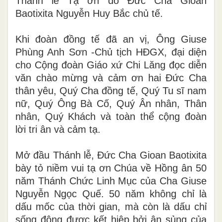
Thánh lễ Tạ ơn do Đức Cha Gioan
Baotixita Nguyễn Huy Bắc chủ tế.
Khi đoàn đồng tế đã an vị, Ông Giuse
Phùng Anh Sơn -Chủ tịch HĐGX, đại diện
cho Cộng đoàn Giáo xứ Chi Lăng đọc diễn
văn chào mừng và cảm ơn hai Đức Cha
thân yêu, Quý Cha đồng tế, Quý Tu sĩ nam
nữ, Quý Ông Bà Cố, Quý Ân nhân, Thân
nhân, Quý Khách và toàn thể cộng đoàn
lời tri ân và cảm tạ.
Mở đầu Thánh lễ, Đức Cha Gioan Baotixita
bày tỏ niềm vui tạ ơn Chúa về Hồng ân 50
năm Thánh Chức Linh Mục của Cha Giuse
Nguyễn Ngọc Quế. 50 năm không chỉ là
dấu mốc của thời gian, mà còn là dấu chỉ
sống động được kết hiệp bởi ân sủng của