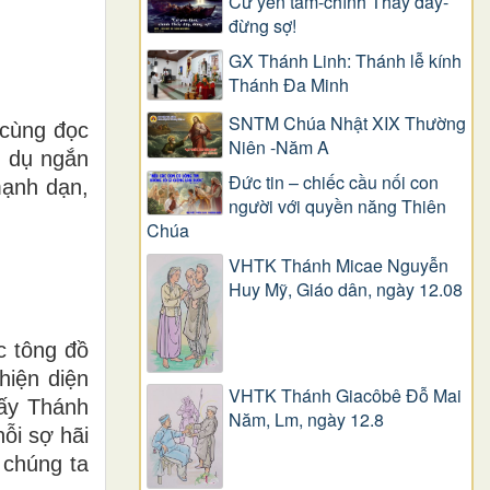
Cứ yên tâm-chính Thầy đây-
đừng sợ!
GX Thánh Linh: Thánh lễ kính
Thánh Đa Minh
SNTM Chúa Nhật XIX Thường
 cùng đọc
Niên -Năm A
n dụ ngắn
Đức tin – chiếc cầu nối con
mạnh dạn,
người với quyền năng Thiên
Chúa
VHTK Thánh Micae Nguyễn
Huy Mỹ, Giáo dân, ngày 12.08
c tông đồ
hiện diện
VHTK Thánh Giacôbê Ðỗ Mai
lấy Thánh
Năm, Lm, ngày 12.8
ỗi sợ hãi
 chúng ta