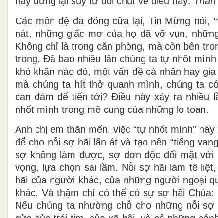
hãy dừng lại suy tư đôi chút về điều này:
Thần 
Các môn đệ đã đóng cửa lại, Tin Mừng nói, “v
nát, những giấc mơ của họ đã vỡ vụn, những
Không chỉ là trong căn phòng, mà còn bên tro
trong. Đã bao nhiêu lần chúng ta tự nhốt mìn
khó khăn nào đó, một vấn đề cá nhân hay gia 
mà chúng ta hít thở quanh mình, chúng ta có
can đảm để tiến tới? Điều này xảy ra nhiều l
nhốt mình trong mê cung của những lo toan.
Anh chị em thân mến, việc “tự nhốt mình” này 
để cho nỗi sợ hãi lấn át và tạo nên “tiếng van
sợ không làm được, sợ đơn độc đối mặt với 
vọng, lựa chọn sai lầm. Nỗi sợ hãi làm tê liệ
hãi của người khác, của những người ngoại q
khác. Và thậm chí có thể có sự sợ hãi Chúa: r
Nếu chúng ta nhường chỗ cho những nỗi sợ h