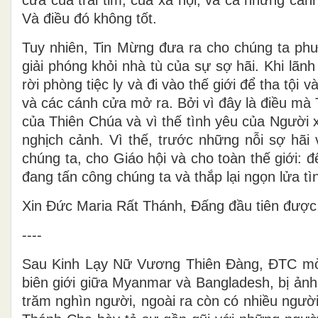
cửa của trái tim, của xã hội, và cả những cán
Và điều đó không tốt.
Tuy nhiên, Tin Mừng đưa ra cho chúng ta p
giải phóng khỏi nhà tù của sự sợ hãi. Khi lã
rời phòng tiệc ly và đi vào thế giới để tha tộ
và các cánh cửa mở ra. Bởi vì đây là điều mà
của Thiên Chúa và vì thế tình yêu của Người 
nghịch cảnh. Vì thế, trước những nỗi sợ hã
chúng ta, cho Giáo hội và cho toàn thế giới:
đang tấn công chúng ta và thắp lại ngọn lửa t
Xin Đức Maria Rất Thánh, Đấng đầu tiên được
----
Sau Kinh Lạy Nữ Vương Thiên Đàng, ĐTC mờ
biên giới giữa Myanmar và Bangladesh, bị ả
trăm nghìn người, ngoài ra còn có nhiều ngườ