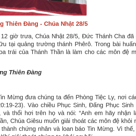
 Thiên Đàng - Chúa Nhật 28/5
 12 giờ trưa, Chúa Nhật 28/5, Đức Thánh Cha đã
ữu tại quảng trường thánh Phêrô. Trong bài huấ
hoa trái của Thánh Thần là làm cho các môn đệ 
ơng Thiên Đàng
n Mừng đưa chúng ta đến Phòng Tiệc Ly, nơi cá
20:19-23). Vào chiều Phục Sinh, Đấng Phục Sinh 
 và thổi hơi trên họ và nói: “Anh em hãy nhận 
ần, Chúa Giêsu muốn giải thoát các môn đệ khỏi n
ở thành chứng nhân và loan báo Tin Mừng. Vì thế,