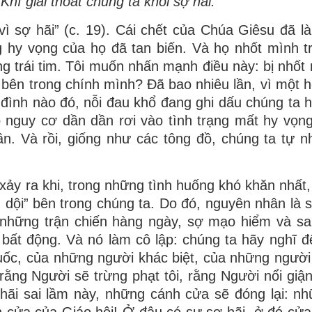
Khí giải thoát chúng ta khỏi sợ hãi.
ì sợ hãi” (c. 19). Cái chết của Chúa Giêsu đã l
 hy vọng của họ đã tan biến. Và họ nhốt mình t
ng trái tim. Tôi muốn nhấn mạnh điều này: bị nhốt
h bên trong chính mình? Đã bao nhiêu lần, vì một 
đình nào đó, nỗi đau khổ đang ghi dấu chúng ta 
 nguy cơ dần dần rơi vào tình trạng mất hy vọng
ần. Và rồi, giống như các tông đồ, chúng ta tự n
xảy ra khi, trong những tình huống khó khăn nhất,
g dội” bên trong chúng ta. Do đó, nguyên nhân là s
những trận chiến hàng ngày, sợ mạo hiểm và sa
t, bất động. Và nó làm cô lập: chúng ta hãy nghĩ đ
uốc, của những người khác biệt, của những người
ằng Người sẽ trừng phạt tôi, rằng Người nổi giận v
ãi sai lầm này, những cánh cửa sẽ đóng lại: n