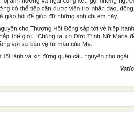
 bị ảnh hưởng và ngài cũng kêu gọi những người
ởng có thể tiếp cận được viện trợ nhân đạo, đồng 
và giáo hội để giúp đỡ những anh chị em này.
nguyện cho Thượng Hội Đồng sắp tới về hiệp hàn
khắp thế giới. “Chúng ta xin Đức Trinh Nữ Maria 
đồng với sự bảo vệ từ mẫu của Mẹ.”
 tốt lành và xin đừng quên cầu nguyện cho ngài.
Vati