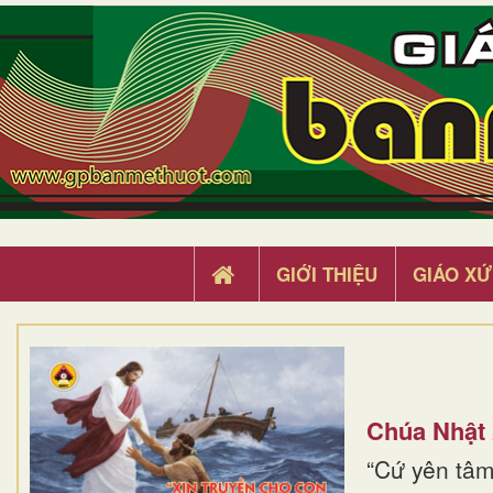
GIỚI THIỆU
GIÁO XỨ
Chúa Nhật
“Cứ yên tâm