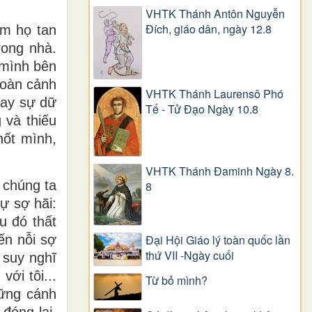
VHTK Thánh Antôn Nguyễn
Ðích, giáo dân, ngày 12.8
àm họ tan
rong nhà.
 mình bên
hoàn cảnh
VHTK Thánh Laurensô Phó
hay sự dữ
Tế - Tử Đạo Ngày 10.8
 và thiếu
hốt mình,
VHTK Thánh Đaminh Ngày 8.
 chúng ta
8
ự sợ hãi:
u đó thất
Đại Hội Giáo lý toàn quốc lần
ến nỗi sợ
thứ VII -Ngày cuối
 suy nghĩ
ới tôi...
Từ bỏ mình?
hững cánh