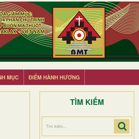
NH MỤC
ĐIỂM HÀNH HƯƠNG
TÌM KIẾM