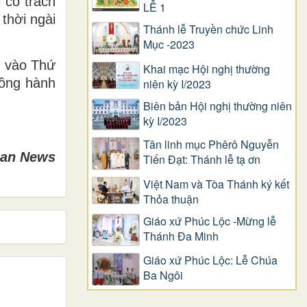
 có trách
LỄ 1
thời ngài
Thánh lễ Truyền chức Linh
Mục -2023
h vào Thứ
Khai mạc Hội nghị thường
đồng hành
niên kỳ I/2023
Biên bản Hội nghị thường niên
kỳ I/2023
Tân linh mục Phêrô Nguyễn
can News
Tiến Đạt: Thánh lễ tạ ơn
Việt Nam và Tòa Thánh ký kết
Thỏa thuận
Giáo xứ Phúc Lộc -Mừng lễ
Thánh Đa Minh
Giáo xứ Phúc Lộc: Lễ Chúa
Ba Ngôi