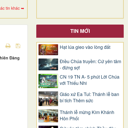
ác tin khác ➥
TIN MỚI
Hạt lúa gieo vào lòng đất
Thiên Đàng
Điều Chúa truyền: Cứ yên tâm
- đừng sợ!
CN 19 TN A- 5 phút Lời Chúa
với Thiếu Nhi
Giáo xứ Ea Tul: Thánh lễ ban
bí tích Thêm sức
Thánh lễ mừng Kim Khánh
Hôn Phối