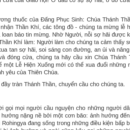
h cửa của Giáo hội! Ở đâu có sự sợ hãi, ở đó cửa 
hương thuốc của Đấng Phục Sinh: Chúa Thánh Th
nh nhận Thần Khí, các tông đồ - chúng ta mừng lễ 
i và loan báo tin mừng. Nhờ Người, nỗi sợ hãi được
 Thần Khí làm: Người làm cho chúng ta cảm thấy s
xua tan sợ hãi, soi sáng con đường, an ủi và nâng
i và đóng cửa, chúng ta hãy cầu xin Chúa Thánh
 để một Lễ Hiện Xuống mới có thể xua đuổi những n
ình yêu của Thiên Chúa.
 đầy tràn Thánh Thần, chuyển cầu cho chúng ta.
i gọi mọi người cầu nguyện cho những người dâ
nh hưởng nặng nề bởi một cơn bão: ảnh hưởng đế
i Rohingya đang sống trong những điều kiện bấp 