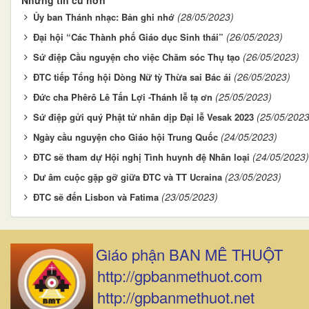
Những tin cũ hơn
(28/05/2023)
Ủy ban Thánh nhạc: Bản ghi nhớ
(26/05/2023)
Đại hội “Các Thành phố Giáo dục Sinh thái”
(26/05/2023)
Sứ điệp Cầu nguyện cho việc Chăm sóc Thụ tạo
(26/05/2023)
ĐTC tiếp Tổng hội Dòng Nữ tỳ Thừa sai Bác ái
(25/05/2023)
Đức cha Phêrô Lê Tấn Lợi -Thánh lễ tạ ơn
(25/05/2023
Sứ điệp gửi quý Phật tử nhân dịp Đại lễ Vesak 2023
(24/05/2023)
Ngày cầu nguyện cho Giáo hội Trung Quốc
(24/05/2023)
ĐTC sẽ tham dự Hội nghị Tình huynh đệ Nhân loại
(23/05/2023)
Dư âm cuộc gặp gỡ giữa ĐTC và TT Ucraina
(23/05/2023)
ĐTC sẽ đến Lisbon và Fatima
Giáo phận BAN MÊ THUỘT
http://gpbanmethuot.com
http://gpbanmethuot.net