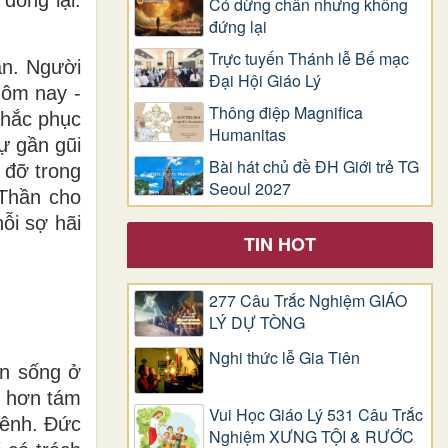
đóng lại.
Có dừng chân nhưng không
đứng lại
Trực tuyến Thánh lễ Bế mạc
ần. Người
Đại Hội Giáo Lý
hôm nay -
Thông điệp Magnifica
 khắc phục
Humanitas
ự gần gũi
Bài hát chủ đề ĐH Giới trẻ TG
 đỡ trong
Seoul 2027
 Thần cho
ỗi sợ hãi
TIN HOT
277 Câu Trắc Nghiệm GIÁO
LÝ DỰ TÒNG
Nghi thức lễ Gia Tiên
n sống ở
n hơn tám
Vui Học Giáo Lý 531 Câu Trắc
bênh. Đức
Nghiệm XƯNG TỘI & RƯỚC