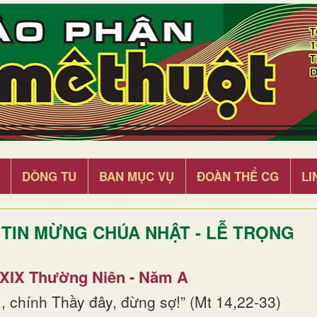
DÒNG TU
BAN MỤC VỤ
ĐOÀN THỂ CG
LI
TIN MỪNG CHÚA NHẬT - LỄ TRỌNG
 XIX Thường Niên - Năm A
, chính Thầy đây, đừng sợ!” (Mt 14,22-33)