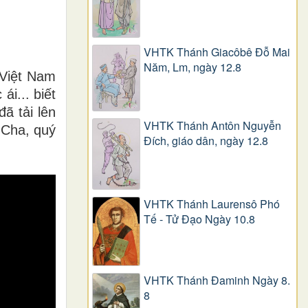
VHTK Thánh Giacôbê Ðỗ Mai
Năm, Lm, ngày 12.8
 Việt Nam
i... biết
ã tải lên
VHTK Thánh Antôn Nguyễn
 Cha, quý
Ðích, giáo dân, ngày 12.8
VHTK Thánh Laurensô Phó
Tế - Tử Đạo Ngày 10.8
VHTK Thánh Đaminh Ngày 8.
8