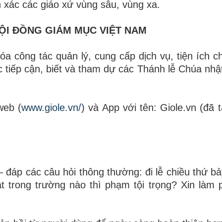
h xác các giáo xứ vùng sâu, vùng xa.
HỘI ĐỒNG GIÁM MỤC VIỆT NAM
a công tác quản lý, cung cấp dịch vụ, tiện ích c
 tiếp cận, biết và tham dự các Thánh lễ Chúa nhật
web (
www.giole.vn/
) và App với tên: Giole.vn (đã t
– đáp các câu hỏi thông thường: đi lễ chiều thứ bả
 trong trường nào thì phạm tội trọng? Xin làm