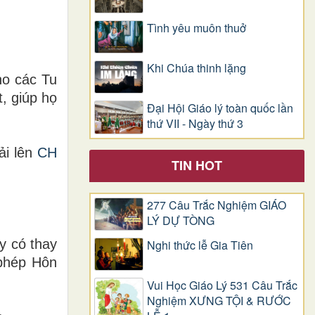
Tình yêu muôn thuở
Khi Chúa thinh lặng
ho các Tu
, giúp họ
Đại Hội Giáo lý toàn quốc lần
thứ VII - Ngày thứ 3
ải lên
CH
TIN HOT
277 Câu Trắc Nghiệm GIÁO
LÝ DỰ TÒNG
y có thay
Nghi thức lễ Gia Tiên
 phép Hôn
Vui Học Giáo Lý 531 Câu Trắc
Nghiệm XƯNG TỘI & RƯỚC