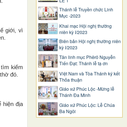
LỄ 1
n.
Thánh lễ Truyền chức Linh
Mục -2023
Khai mạc Hội nghị thường
 giới, vì
niên kỳ I/2023
ền.
Biên bản Hội nghị thường niên
kỳ I/2023
Tân linh mục Phêrô Nguyễn
Tiến Đạt: Thánh lễ tạ ơn
 tìm kiếm
Việt Nam và Tòa Thánh ký kết
thờ đó.
Thỏa thuận
Giáo xứ Phúc Lộc -Mừng lễ
Thánh Đa Minh
 hiện địa
Giáo xứ Phúc Lộc: Lễ Chúa
Ba Ngôi