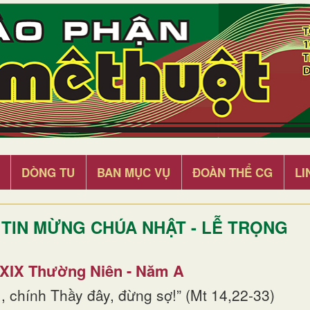
DÒNG TU
BAN MỤC VỤ
ĐOÀN THỂ CG
LI
TIN MỪNG CHÚA NHẬT - LỄ TRỌNG
 XIX Thường Niên - Năm A
, chính Thầy đây, đừng sợ!” (Mt 14,22-33)