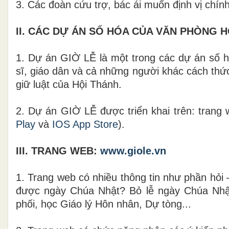
3. Các đoàn cứu trợ, bác ái muốn định vị chín
II. CÁC DỰ ÁN SỐ HÓA CỦA VĂN PHÒNG 
1. Dự án GIỜ LỄ là một trong các dự án số hó
sĩ, giáo dân và cả những người khác cách thức
giữ luật của Hội Thánh.
2. Dự án GIỜ LỄ được triển khai trên: trang 
Play
và
IOS App Store
).
III. TRANG WEB:
www.giole.vn
1. Trang web có nhiều thông tin như phần hỏi 
được ngày Chúa Nhật? Bỏ lễ ngày Chúa Nhật
phối, học Giáo lý Hôn nhân, Dự tòng...