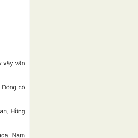
y vậy vẫn
à Dòng có
oan, Hồng
nada, Nam