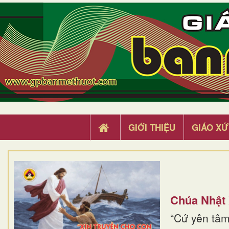
GIỚI THIỆU
GIÁO XỨ
Chúa Nhật
“Cứ yên tâm