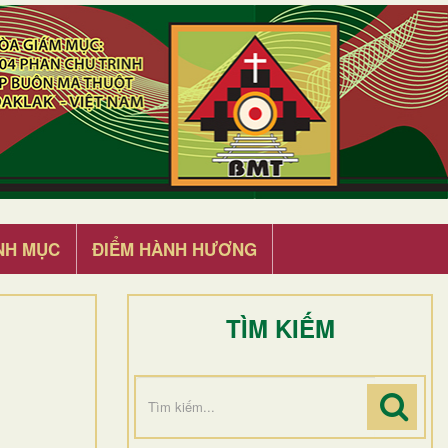
NH MỤC
ĐIỂM HÀNH HƯƠNG
TÌM KIẾM