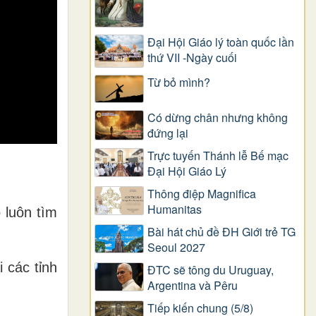
Đại Hội Giáo lý toàn quốc lần
thứ VII -Ngày cuối
Từ bỏ mình?
Có dừng chân nhưng không
đứng lại
Trực tuyến Thánh lễ Bế mạc
Đại Hội Giáo Lý
Thông điệp Magnifica
Humanitas
 luôn tìm
Bài hát chủ đề ĐH Giới trẻ TG
Seoul 2027
 các tỉnh
ĐTC sẽ tông du Uruguay,
Argentina và Pêru
Tiếp kiến chung (5/8)