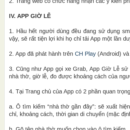
2. Trang web có chức năng nhận các ý kiến ph
IV. APP GIỜ LỄ
1. Hầu hết người dùng đều đang sử dụng smart
vậy, sẽ rất tiện lợi khi họ chỉ tải App một lần
2. App đã phát hành trên
CH Play
(Android) v
3. Cũng như App gọi xe Grab, App Giờ Lễ sử d
nhà thờ, giờ lễ, đo được khoảng cách của ngư
4. Tại Trang chủ của App có 2 phần quan trọng
a. Ô tìm kiếm “nhà thờ gần đây”: sẽ xuất hiện
chỉ, khoảng cách, thời gian di chuyển (mặc định
b. Gõ tên nhà thờ muốn chọn vào ô tìm kiếm.