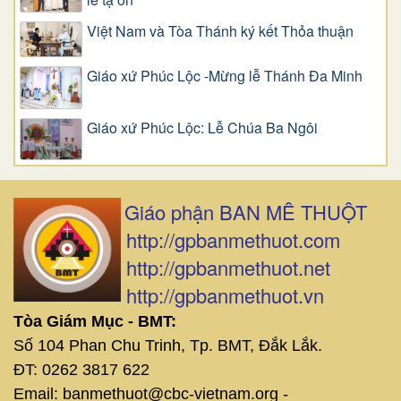
Việt Nam và Tòa Thánh ký kết Thỏa thuận
Giáo xứ Phúc Lộc -Mừng lễ Thánh Đa Minh
Giáo xứ Phúc Lộc: Lễ Chúa Ba Ngôi
Giáo phận BAN MÊ THUỘT
http://gpbanmethuot.com
http://gpbanmethuot.net
http://gpbanmethuot.vn
Tòa Giám Mục - BMT:
Số 104 Phan Chu Trinh, Tp. BMT, Đắk Lắk.
ĐT: 0262 3817 622
Email: banmethuot@cbc-vietnam.org -