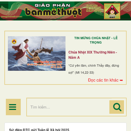
TRANG NHẤT
GIỚI THIỆU
GIÁO XỨ
TIN MỪNG CHÚA NHẬT - LỄ
DÒNG TU
TRỌNG
BAN MỤC VỤ
Chúa Nhật XIX Thường Niên -
Năm A
ĐOÀN THỂ CG
“Cứ yên tâm, chính Thầy đây, đừng
sợ!” (Mt 14,22-33)
LINH MỤC
Đọc các tin khác ➥
ĐIỂM HÀNH HƯƠNG
Sứ điệp ĐTC gửi Tuần lễ Xã hội 2025