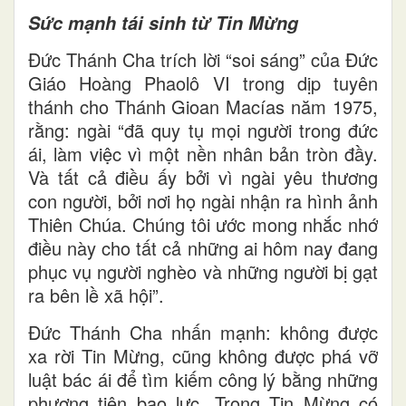
Sức mạnh tái sinh từ Tin Mừng
Đức Thánh Cha trích lời “soi sáng” của Đức
Giáo Hoàng Phaolô VI trong dịp tuyên
thánh cho Thánh Gioan Macías năm 1975,
rằng: ngài “đã quy tụ mọi người trong đức
ái, làm việc vì một nền nhân bản tròn đầy.
Và tất cả điều ấy bởi vì ngài yêu thương
con người, bởi nơi họ ngài nhận ra hình ảnh
Thiên Chúa. Chúng tôi ước mong nhắc nhớ
điều này cho tất cả những ai hôm nay đang
phục vụ người nghèo và những người bị gạt
ra bên lề xã hội”.
Đức Thánh Cha nhấn mạnh: không được
xa rời Tin Mừng, cũng không được phá vỡ
luật bác ái để tìm kiếm công lý bằng những
phương tiện bạo lực. Trong Tin Mừng có