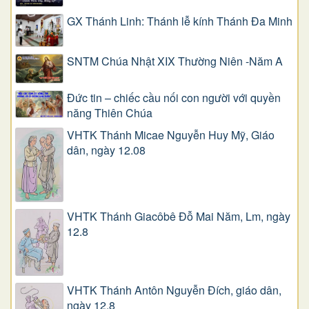
GX Thánh Linh: Thánh lễ kính Thánh Đa Minh
SNTM Chúa Nhật XIX Thường Niên -Năm A
Đức tin – chiếc cầu nối con người với quyền
năng Thiên Chúa
VHTK Thánh Micae Nguyễn Huy Mỹ, Giáo
dân, ngày 12.08
VHTK Thánh Giacôbê Ðỗ Mai Năm, Lm, ngày
12.8
VHTK Thánh Antôn Nguyễn Ðích, giáo dân,
ngày 12.8