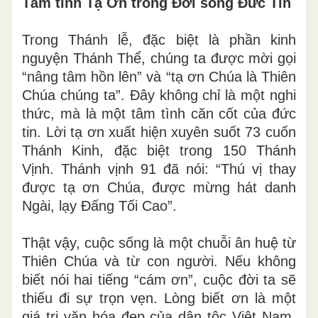
Tâm tình Tạ Ơn trong Đời sống Đức Tin
Trong Thánh lễ, đặc biệt là phần kinh
nguyện Thánh Thể, chúng ta được mời gọi
“nâng tâm hồn lên” và “tạ ơn Chúa là Thiên
Chúa chúng ta”. Đây không chỉ là một nghi
thức, mà là một tâm tình căn cốt của đức
tin. Lời tạ ơn xuất hiện xuyên suốt 73 cuốn
Thánh Kinh, đặc biệt trong 150 Thánh
Vịnh. Thánh vịnh 91 đã nói: “Thú vị thay
được tạ ơn Chúa, được mừng hát danh
Ngài, lạy Đấng Tối Cao”.
Thật vậy, cuộc sống là một chuỗi ân huệ từ
Thiên Chúa và từ con người. Nếu không
biết nói hai tiếng “cám ơn”, cuộc đời ta sẽ
thiếu đi sự trọn vẹn. Lòng biết ơn là một
giá trị văn hóa đẹp của dân tộc Việt Nam,