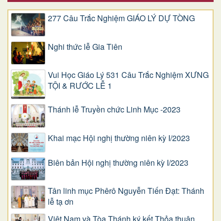
277 Câu Trắc Nghiệm GIÁO LÝ DỰ TÒNG
Nghi thức lễ Gia Tiên
Vui Học Giáo Lý 531 Câu Trắc Nghiệm XƯNG
TỘI & RƯỚC LỄ 1
Thánh lễ Truyền chức Linh Mục -2023
Khai mạc Hội nghị thường niên kỳ I/2023
Biên bản Hội nghị thường niên kỳ I/2023
Tân linh mục Phêrô Nguyễn Tiến Đạt: Thánh
lễ tạ ơn
Việt Nam và Tòa Thánh ký kết Thỏa thuận