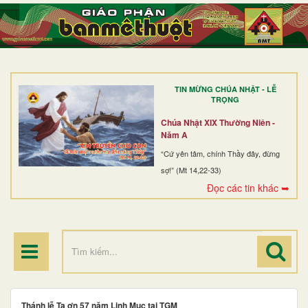
TRANG NHẤT
GIỚI THIỆU
GIÁO XỨ
TIN MỪNG CHÚA NHẬT - LỄ
DÒNG TU
TRỌNG
BAN MỤC VỤ
Chúa Nhật XIX Thường Niên -
Năm A
ĐOÀN THỂ CG
“Cứ yên tâm, chính Thầy đây, đừng
sợ!” (Mt 14,22-33)
LINH MỤC
Đọc các tin khác ➥
ĐIỂM HÀNH HƯƠNG
Thánh lễ Tạ ơn 57 năm Linh Mục tại TGM