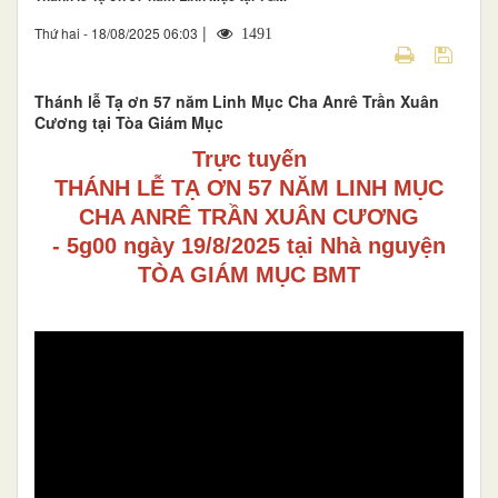
|
Thứ hai - 18/08/2025 06:03
1491
Thánh lễ Tạ ơn 57 năm Linh Mục Cha Anrê Trần Xuân
Cương tại Tòa Giám Mục
Trực tuyến
THÁNH LỄ TẠ ƠN 57 NĂM LINH MỤC
CHA ANRÊ TRẦN XUÂN CƯƠNG
- 5g00 ngày 19/8/2025 tại Nhà nguyện
TÒA GIÁM MỤC BMT