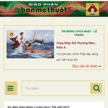
TRANG NHẤT
GIỚI THIỆU
GIÁO XỨ
TIN MỪNG CHÚA NHẬT - LỄ
DÒNG TU
TRỌNG
BAN MỤC VỤ
Chúa Nhật XIX Thường Niên -
Năm A
ĐOÀN THỂ CG
“Cứ yên tâm, chính Thầy đây, đừng
sợ!” (Mt 14,22-33)
LINH MỤC
Đọc các tin khác ➥
ĐIỂM HÀNH HƯƠNG
Sứ điệp nhân Ngày Lương thực Thế giới 2022