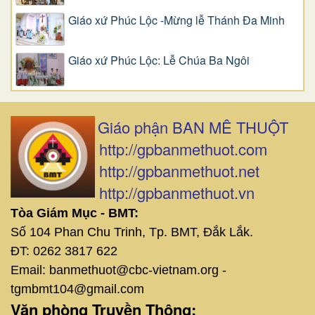
Giáo xứ Phúc Lộc -Mừng lễ Thánh Đa Minh
Giáo xứ Phúc Lộc: Lễ Chúa Ba Ngôi
Giáo phận BAN MÊ THUỘT
http://gpbanmethuot.com
http://gpbanmethuot.net
http://gpbanmethuot.vn
Tòa Giám Mục - BMT:
Số 104 Phan Chu Trinh, Tp. BMT, Đắk Lắk.
ĐT: 0262 3817 622
Email: banmethuot@cbc-vietnam.org -
tgmbmt104@gmail.com
Văn phòng Truyền Thông: