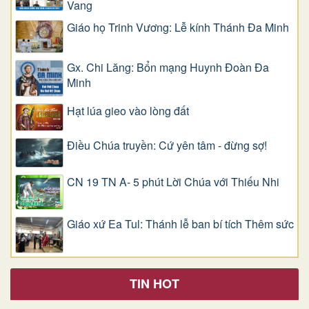
Vang
Giáo họ Trinh Vương: Lễ kính Thánh Đa Minh
Gx. Chi Lăng: Bổn mạng Huynh Đoàn Đa
Minh
Hạt lúa gieo vào lòng đất
Điều Chúa truyền: Cứ yên tâm - đừng sợ!
CN 19 TN A- 5 phút Lời Chúa với Thiếu Nhi
Giáo xứ Ea Tul: Thánh lễ ban bí tích Thêm sức
TIN HOT