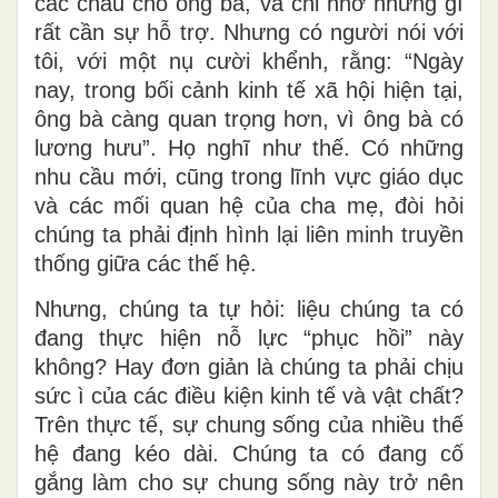
các cháu cho ông bà, và chỉ nhờ những gì
rất cần sự hỗ trợ. Nhưng có người nói với
tôi, với một nụ cười khểnh, rằng: “Ngày
nay, trong bối cảnh kinh tế xã hội hiện tại,
ông bà càng quan trọng hơn, vì ông bà có
lương hưu”. Họ nghĩ như thế. Có những
nhu cầu mới, cũng trong lĩnh vực giáo dục
và các mối quan hệ của cha mẹ, đòi hỏi
chúng ta phải định hình lại liên minh truyền
thống giữa các thế hệ.
Nhưng, chúng ta tự hỏi: liệu chúng ta có
đang thực hiện nỗ lực “phục hồi” này
không? Hay đơn giản là chúng ta phải chịu
sức ì của các điều kiện kinh tế và vật chất?
Trên thực tế, sự chung sống của nhiều thế
hệ đang kéo dài. Chúng ta có đang cố
gắng làm cho sự chung sống này trở nên