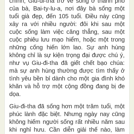
chính, Giu-đi-tha trở về sống ở thành phố
của bà, Bai-ty-lu-a, nơi đây bà sống một
tuổi già đẹp, đến 105 tuổi. Điều này cũng
xảy ra với nhiều người: đôi khi sau một
cuộc sống làm việc căng thẳng, sau một
cuộc phiêu lưu mạo hiểm, hoặc một trong
những cống hiến lớn lao. Sự anh hùng
không chỉ là sự kiện trọng đại được chú ý,
như vụ Giu-đi-tha đã giết chết bạo chúa:
mà sự anh hùng thường được tìm thấy ở
tình yêu bền bỉ dành cho một gia đình khó
khăn và hỗ trợ một cộng đồng đang bị đe
dọa.
Giu-đi-tha đã sống hơn một trăm tuổi, một
phúc lành đặc biệt. Nhưng ngày nay cũng
không hiếm người sống rất nhiều năm sau
khi nghỉ hưu. Cần diễn giải thế nào, làm