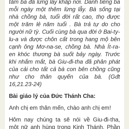
tăm bà đã lừng lẫy khắp nơi. Danh tiếng bà
mỗi ngày một thêm lừng lẫy. Bà sống tại
nhà chồng bà, tuổi đời rất cao, thọ được
một trăm lẻ năm tuổi . Bà trả tự do cho
người nữ tỳ. Cuối cùng bà qua đời ở Bai-ty-
lu-a và được chôn cất trong hang mộ bên
cạnh ông Mơ-na-se, chồng bà. Nhà Ít-ra-
en khóc thương bà suốt bảy ngày. Trước
khi nhắm mắt, bà Giu-đi-tha đã phân phát
của cải cho tất cả bà con bên chồng cũng
như cho thân quyến của bà. (Gđt
16,21.23-24)
Bài giáo lý của Đức Thánh Cha:
Anh chị em thân mến, chào anh chị em!
Hôm nay chúng ta sẽ nói về Giu-đi-tha,
một nữ anh hùng trong Kinh Thánh. Phần