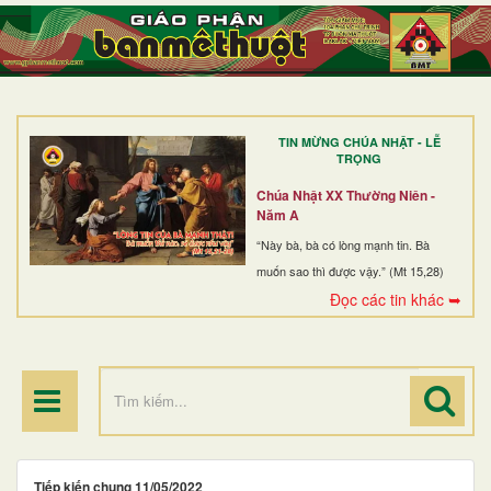
TRANG NHẤT
GIỚI THIỆU
GIÁO XỨ
TIN MỪNG CHÚA NHẬT - LỄ
DÒNG TU
TRỌNG
BAN MỤC VỤ
Chúa Nhật XX Thường Niên -
Năm A
ĐOÀN THỂ CG
“Này bà, bà có lòng mạnh tin. Bà
muốn sao thì được vậy.” (Mt 15,28)
LINH MỤC
Đọc các tin khác ➥
ĐIỂM HÀNH HƯƠNG
Tiếp kiến chung 11/05/2022