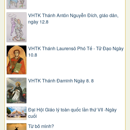
VHTK Thánh Antôn Nguyễn Ðích, giáo dân,
ngày 12.8
VHTK Thánh Laurensô Phó Tế - Tử Đạo Ngày
10.8
VHTK Thánh Đaminh Ngày 8. 8
Đại Hội Giáo lý toàn quốc lần thứ VII -Ngày
cuối
Từ bỏ mình?