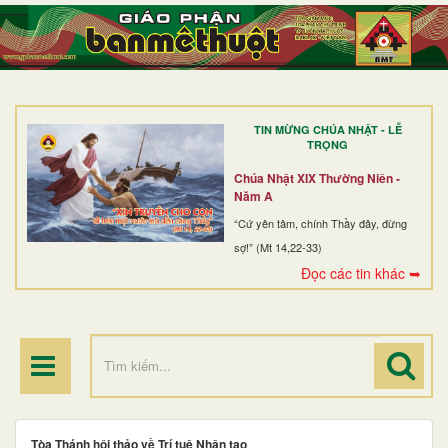
TRANG NHẤT
GIỚI THIỆU
GIÁO XỨ
TIN MỪNG CHÚA NHẬT - LỄ
DÒNG TU
TRỌNG
BAN MỤC VỤ
Chúa Nhật XIX Thường Niên -
Năm A
ĐOÀN THỂ CG
“Cứ yên tâm, chính Thầy đây, đừng
sợ!” (Mt 14,22-33)
LINH MỤC
Đọc các tin khác ➥
ĐIỂM HÀNH HƯƠNG
Tòa Thánh hội thảo về Trí tuệ Nhân tạo