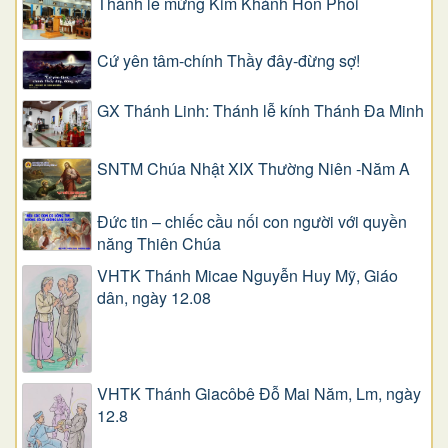
Thánh lễ mừng Kim Khánh Hôn Phối
Cứ yên tâm-chính Thầy đây-đừng sợ!
GX Thánh Linh: Thánh lễ kính Thánh Đa Minh
SNTM Chúa Nhật XIX Thường Niên -Năm A
Đức tin – chiếc cầu nối con người với quyền
năng Thiên Chúa
VHTK Thánh Micae Nguyễn Huy Mỹ, Giáo
dân, ngày 12.08
VHTK Thánh Giacôbê Ðỗ Mai Năm, Lm, ngày
12.8