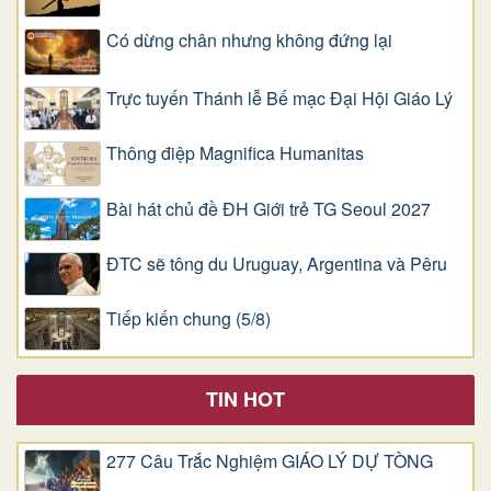
Có dừng chân nhưng không đứng lại
Trực tuyến Thánh lễ Bế mạc Đại Hội Giáo Lý
Thông điệp Magnifica Humanitas
Bài hát chủ đề ĐH Giới trẻ TG Seoul 2027
ĐTC sẽ tông du Uruguay, Argentina và Pêru
Tiếp kiến chung (5/8)
TIN HOT
277 Câu Trắc Nghiệm GIÁO LÝ DỰ TÒNG