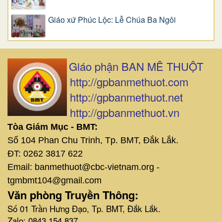
Giáo xứ Phúc Lộc: Lễ Chúa Ba Ngôi
Giáo phận BAN MÊ THUỘT
http://gpbanmethuot.com
http://gpbanmethuot.net
http://gpbanmethuot.vn
Tòa Giám Mục - BMT:
Số 104 Phan Chu Trinh, Tp. BMT, Đắk Lắk.
ĐT: 0262 3817 622
Email: banmethuot@cbc-vietnam.org -
tgmbmt104@gmail.com
Văn phòng Truyền Thông:
Số 01 Trần Hưng Đạo, Tp. BMT, Đắk Lắk.
Zalo: 0843 154 837