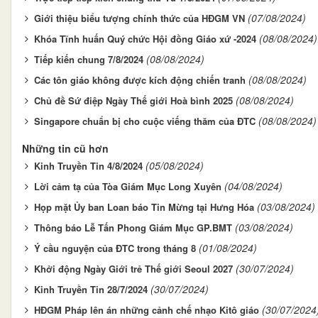
(07/08/2024)
Giới thiệu biểu tượng chính thức của HĐGM VN
(08/08/2024)
Khóa Tĩnh huấn Quý chức Hội đồng Giáo xứ -2024
(08/08/2024)
Tiếp kiến chung 7/8/2024
(08/08/2024)
Các tôn giáo không được kích động chiến tranh
(08/08/2024)
Chủ đề Sứ điệp Ngày Thế giới Hoà bình 2025
(08/08/2024)
Singapore chuẩn bị cho cuộc viếng thăm của ĐTC
Những tin cũ hơn
(05/08/2024)
Kinh Truyền Tin 4/8/2024
(04/08/2024)
Lời cảm tạ của Tòa Giám Mục Long Xuyên
(03/08/2024)
Họp mặt Ủy ban Loan báo Tin Mừng tại Hưng Hóa
(03/08/2024)
Thông báo Lễ Tấn Phong Giám Mục GP.BMT
(01/08/2024)
Ý cầu nguyện của ĐTC trong tháng 8
(30/07/2024)
Khởi động Ngày Giới trẻ Thế giới Seoul 2027
(30/07/2024)
Kinh Truyền Tin 28/7/2024
(30/07/2024
HĐGM Pháp lên án những cảnh chế nhạo Kitô giáo