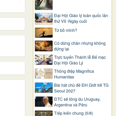
Đại Hội Giáo lý toàn quốc lần
thứ VII -Ngày cuối
Từ bỏ mình?
Có dừng chân nhưng không
đứng lại
Trực tuyến Thánh lễ Bế mạc
Đại Hội Giáo Lý
Thông điệp Magnifica
Humanitas
Bài hát chủ đề ĐH Giới trẻ TG
Seoul 2027
ĐTC sẽ tông du Uruguay,
Argentina và Pêru
Tiếp kiến chung (5/8)