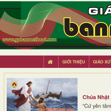
GIỚI THIỆU
GIÁO XỨ
Chúa Nhật
“Cứ yên tâm