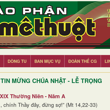
DÒNG TU
BAN MỤC VỤ
ĐOÀN THỂ CG
LI
TIN MỪNG CHÚA NHẬT - LỄ TRỌNG
 XIX Thường Niên - Năm A
, chính Thầy đây, đừng sợ!” (Mt 14,22-33)