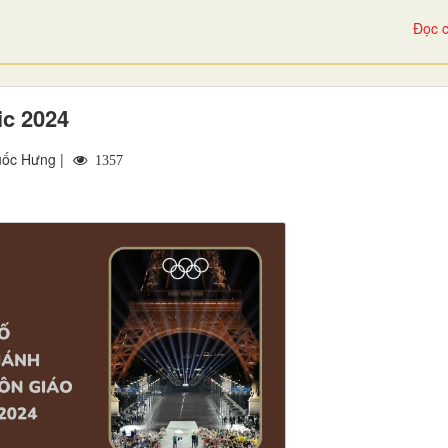
Đọc c
ic 2024
uốc Hưng |
1357