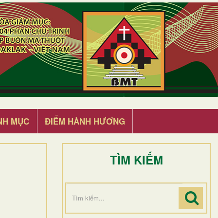
NH MỤC
ĐIỂM HÀNH HƯƠNG
TÌM KIẾM