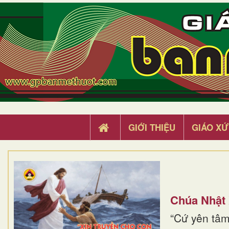
GIỚI THIỆU
GIÁO XỨ
Chúa Nhật
“Cứ yên tâm