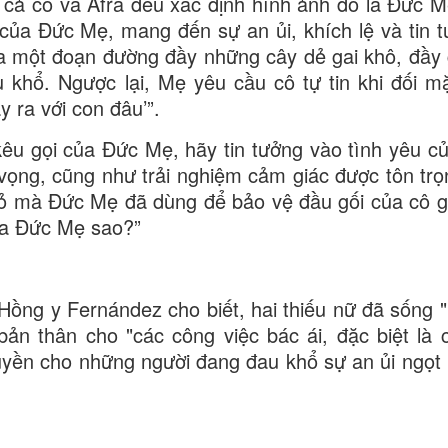
, cả cô và Afra đều xác định hình ảnh đó là Đức M
 của Đức Mẹ, mang đến sự an ủi, khích lệ và tin t
a một đoạn đường đầy những cây dẻ gai khô, đầy 
khổ. Ngược lại, Mẹ yêu cầu cô tự tin khi đối mặ
 ra với con đâu’”.
i kêu gọi của Đức Mẹ, hãy tin tưởng vào tình yêu c
vọng, cũng như trải nghiệm cảm giác được tôn trọ
ỏ mà Đức Mẹ đã dùng để bảo vệ đầu gối của cô g
của Đức Mẹ sao?”
 Hồng y Fernández cho biết, hai thiếu nữ đã sống 
bản thân cho "các công việc bác ái, đặc biệt là
truyền cho những người đang đau khổ sự an ủi ngọt