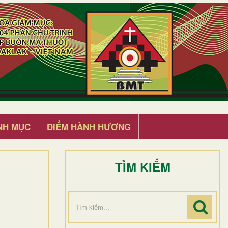
NH MỤC
ĐIỂM HÀNH HƯƠNG
TÌM KIẾM