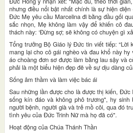
Đức Hồng y nhận xét: “Mặc dù, theo thời gian
nhưng điều nổi bật nhất chính là sự hiện diện
Đức Mẹ yêu cầu Marcelina đi bằng đầu gối qu
sắc nhọn, Mẹ không làm vậy để khiến cô đau 
thách này: ‘Đừng sợ; sẽ không có chuyện gì xảy
Tổng trưởng Bộ Giáo lý Đức tin viết tiếp: “Lờ
mang lại cho cô gái nghèo và đau khổ này hy 
áo choàng đơn sơ được làm bằng lau sậy và c
phải là một biểu hiện đẹp đẽ về sự dịu dàng 
Sống âm thầm và làm việc bác ái
Sau những lần được cho là được thị kiến, Đức
sống kín đáo và không phô trương", hy sinh 
người bệnh, người già và trẻ mồ côi, qua đó 
tình yêu của Đức Trinh Nữ mà họ đã có".
Hoạt động của Chúa Thánh Thần