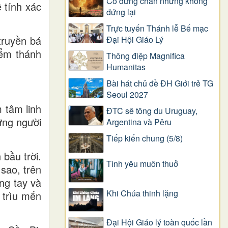
Có dừng chân nhưng không
 tính xác
đứng lại
Trực tuyến Thánh lễ Bế mạc
truyền bá
Đại Hội Giáo Lý
iểm thánh
Thông điệp Magnifica
Humanitas
Bài hát chủ đề ĐH Giới trẻ TG
Seoul 2027
 tâm linh
ĐTC sẽ tông du Uruguay,
ững người
Argentina và Pêru
Tiếp kiến chung (5/8)
 bầu trời.
Tình yêu muôn thuở
sao, trên
ng tay và
Khi Chúa thinh lặng
 trìu mến
Đại Hội Giáo lý toàn quốc lần