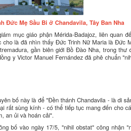
ính Đức Mẹ Sầu Bi ở Chandavila, Tây Ban Nha
giám mục giáo phận Mérida-Badajoz, liên quan đ
c cho là đã nhìn thấy Đức Trinh Nữ Maria là Đức 
xtremadura, gần biên giới Bồ Đào Nha, trong thư
ng y Victor Manuel Fernández đã phê chuẩn "nihi
uyên bố này là để "Đền thánh Chandavila - là di sả
lại rất sùng kính - có thể tiếp tục mang đến cho c
, an ủi và hoán cải".
ng bố vào ngày 17/5, "nihil obstat" công nhận "