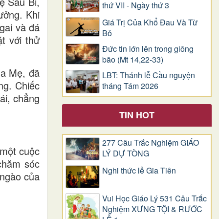
ẹ Sầu Bi,
thứ VII - Ngày thứ 3
ưởng. Khi
Giá Trị Của Khổ Ðau Và Từ
gai và đá
Bỏ
t với thử
Đức tin lớn lên trong giông
bão (Mt 14,22-33)
ủa Mẹ, đã
LBT: Thánh lễ Cầu nguyện
ng. Chiếc
tháng Tám 2026
ái, chẳng
TIN HOT
277 Câu Trắc Nghiệm GIÁO
"một cuộc
LÝ DỰ TÒNG
 chăm sóc
Nghi thức lễ Gia Tiên
 ngào của
Vui Học Giáo Lý 531 Câu Trắc
Nghiệm XƯNG TỘI & RƯỚC