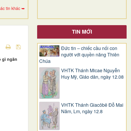
ác tin khác ➥
TIN MỚI
Đức tin – chiếc cầu nối con
người với quyền năng Thiên
ó gì ngăn
Chúa
VHTK Thánh Micae Nguyễn
Huy Mỹ, Giáo dân, ngày 12.08
VHTK Thánh Giacôbê Ðỗ Mai
Năm, Lm, ngày 12.8