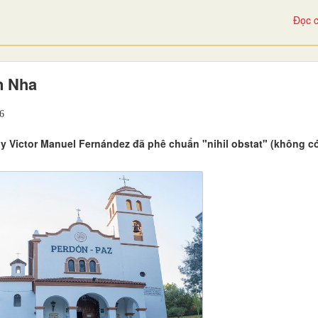
Đọc c
n Nha
6
 Victor Manuel Fernández đã phê chuẩn "nihil obstat" (không c