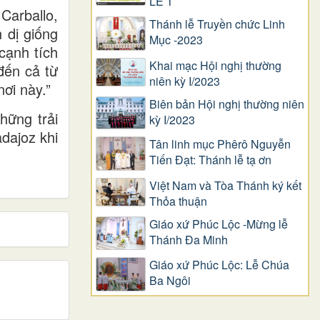
LỄ 1
Carballo,
Thánh lễ Truyền chức Linh
 dị giống
Mục -2023
cạnh tích
Khai mạc Hội nghị thường
đến cả từ
niên kỳ I/2023
ơi này.”
Biên bản Hội nghị thường niên
hững trải
kỳ I/2023
dajoz khi
Tân linh mục Phêrô Nguyễn
Tiến Đạt: Thánh lễ tạ ơn
Việt Nam và Tòa Thánh ký kết
Thỏa thuận
Giáo xứ Phúc Lộc -Mừng lễ
Thánh Đa Minh
Giáo xứ Phúc Lộc: Lễ Chúa
Ba Ngôi