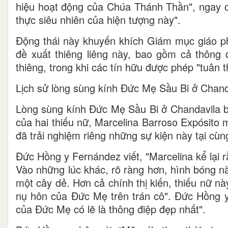
hiệu hoạt động của Chúa Thánh Thần", ngay c
thực siêu nhiên của hiện tượng này".
Động thái này khuyến khích Giám mục giáo phậ
đề xuất thiêng liêng này, bao gồm cả thông
thiêng, trong khi các tín hữu được phép "tuân 
Lịch sử lòng sùng kính Đức Mẹ Sầu Bi ở Chand
Lòng sùng kính Đức Mẹ Sầu Bi ở Chandavila bắ
của hai thiếu nữ, Marcelina Barroso Expósito 
đã trải nghiệm riêng những sự kiện này tại cùn
Đức Hồng y Fernández viết, "Marcelina kể lại r
Vào những lúc khác, rõ ràng hơn, hình bóng n
một cây dẻ. Hơn cả chính thị kiến, thiếu nữ n
nụ hôn của Đức Mẹ trên trán cô". Đức Hồng y 
của Đức Mẹ có lẽ là thông điệp đẹp nhất".