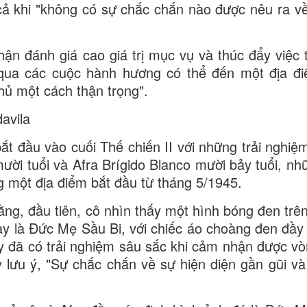
ả khi "không có sự chắc chắn nào được nêu ra về
n đánh giá cao giá trị mục vụ và thúc đẩy việc 
 qua các cuộc hành hương có thể đến một địa đ
thủ một cách thận trọng".
avila
t đầu vào cuối Thế chiến II với những trải nghiệm
mười tuổi và Afra Brígido Blanco mười bảy tuổi, nh
g một địa điểm bắt đầu từ tháng 5/1945.
ằng, đầu tiên, cô nhìn thấy một hình bóng đen trên
ày là Đức Mẹ Sầu Bi, với chiếc áo choàng đen đầy 
ày đã có trải nghiệm sâu sắc khi cảm nhận được vò
lưu ý, "Sự chắc chắn về sự hiện diện gần gũi và