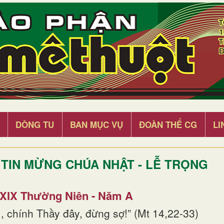
DÒNG TU
BAN MỤC VỤ
ĐOÀN THỂ CG
LI
TIN MỪNG CHÚA NHẬT - LỄ TRỌNG
 XIX Thường Niên - Năm A
, chính Thầy đây, đừng sợ!” (Mt 14,22-33)