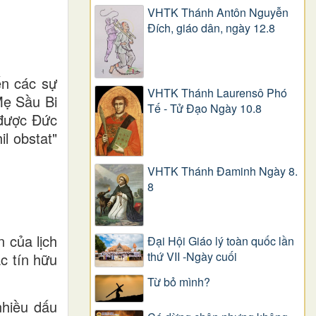
VHTK Thánh Antôn Nguyễn
Ðích, giáo dân, ngày 12.8
ến các sự
VHTK Thánh Laurensô Phó
Mẹ Sầu Bi
Tế - Tử Đạo Ngày 10.8
 được Đức
l obstat"
VHTK Thánh Đaminh Ngày 8.
8
n của lịch
Đại Hội Giáo lý toàn quốc lần
thứ VII -Ngày cuối
ác tín hữu
Từ bỏ mình?
nhiều dấu