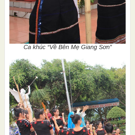
Ca khúc “Về Bên Mẹ Giang Sơn”