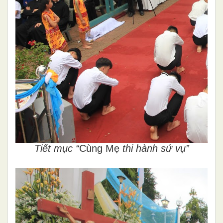
Tiết mục “
Cùng Mẹ
thi hành sứ vụ”