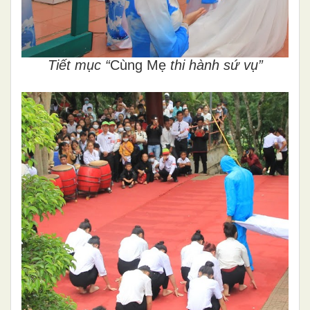
Tiết mục “
Cùng Mẹ
thi hành sứ vụ”