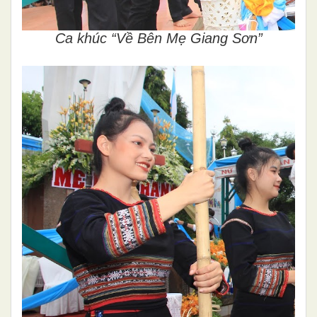
Ca khúc “Về Bên Mẹ Giang Sơn”