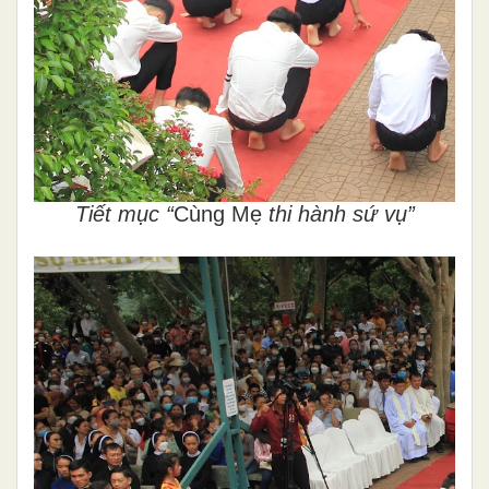
Tiết mục “
Cùng Mẹ
thi hành sứ vụ”