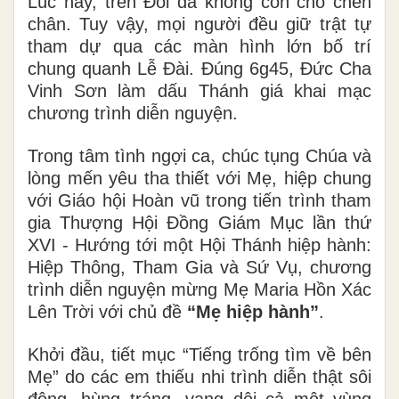
Lúc này, trên Đồi đã không còn chỗ chen
chân. Tuy vậy, mọi người đều giữ trật tự
tham dự qua các màn hình lớn bố trí
chung quanh Lễ Đài. Đúng 6g45, Đức Cha
Vinh Sơn làm dấu Thánh giá khai mạc
chương trình diễn nguyện.
Trong tâm tình ngợi ca, chúc tụng Chúa và
lòng mến yêu tha thiết với Mẹ, hiệp chung
với Giáo hội Hoàn vũ trong tiến trình tham
gia Thượng Hội Đồng Giám Mục lần thứ
XVI - Hướng tới một Hội Thánh hiệp hành:
Hiệp Thông, Tham Gia và Sứ Vụ, chương
trình diễn nguyện mừng Mẹ Maria Hồn Xác
Lên Trời với chủ đề
“Mẹ hiệp hành”
.
Khởi đầu, tiết mục “Tiếng trống tìm về bên
Mẹ” do các em thiếu nhi trình diễn thật sôi
động, hùng tráng, vang dội cả một vùng