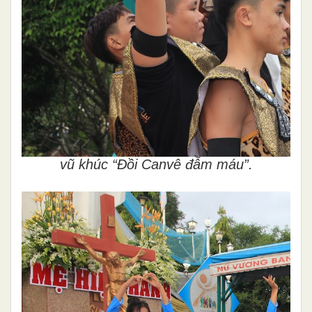
vũ khúc “Đồi Canvê đẫm máu”.