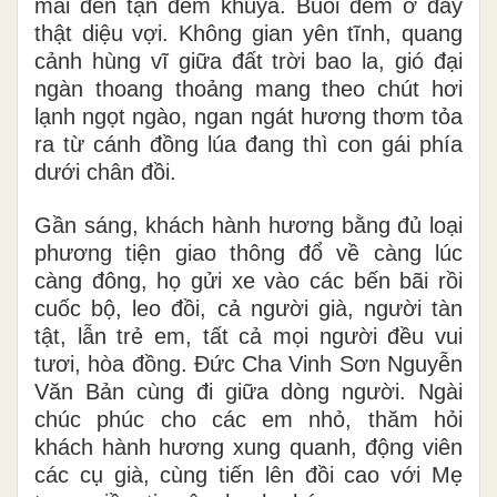
mãi đến tận đêm khuya. Buổi đêm ở đây
thật diệu vợi. Không gian yên tĩnh, quang
cảnh hùng vĩ giữa đất trời bao la, gió đại
ngàn thoang thoảng mang theo chút hơi
lạnh ngọt ngào, ngan ngát hương thơm tỏa
ra từ cánh đồng lúa đang thì con gái phía
dưới chân đồi.
Gần sáng, khách hành hương bằng đủ loại
phương tiện giao thông đổ về càng lúc
càng đông, họ gửi xe vào các bến bãi rồi
cuốc bộ, leo đồi, cả người già, người tàn
tật, lẫn trẻ em, tất cả mọi người đều vui
tươi, hòa đồng. Đức Cha Vinh Sơn Nguyễn
Văn Bản cùng đi giữa dòng người. Ngài
chúc phúc cho các em nhỏ, thăm hỏi
khách hành hương xung quanh, động viên
các cụ già, cùng tiến lên đồi cao với Mẹ