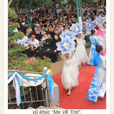
vũ khúc “Mẹ Về Trời”.