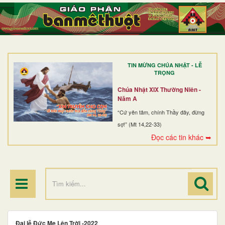
TRANG NHẤT
GIỚI THIỆU
GIÁO XỨ
TIN MỪNG CHÚA NHẬT - LỄ
DÒNG TU
TRỌNG
BAN MỤC VỤ
Chúa Nhật XIX Thường Niên -
Năm A
ĐOÀN THỂ CG
“Cứ yên tâm, chính Thầy đây, đừng
sợ!” (Mt 14,22-33)
LINH MỤC
Đọc các tin khác ➥
ĐIỂM HÀNH HƯƠNG
Đại lễ Đức Mẹ Lên Trời -2022