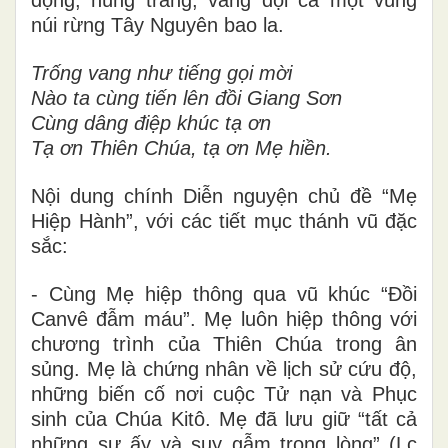
núi rừng Tây Nguyên bao la.
Trống vang như tiếng gọi mời
Nào ta cùng tiến lên đồi Giang Sơn
Cùng dâng điệp khúc tạ ơn
Tạ ơn Thiên Chúa, tạ ơn Mẹ hiền.
Nội dung chính Diễn nguyện chủ đề “Mẹ
Hiệp Hành”, với các tiết mục thánh vũ đặc
sắc:
- Cùng Mẹ
hiệp thông
qua
vũ khúc “Đồi
Canvê đẫm máu”.
Mẹ luôn hiệp thông với
chương trình của Thiên Chúa trong ân
sủng. Mẹ là chứng nhân về lịch sử cứu độ,
những biến cố nơi cuộc Tử nạn và Phục
sinh của Chúa Kitô. Mẹ đã lưu giữ “tất cả
những sự ấy và suy gẫm trong lòng” (Lc