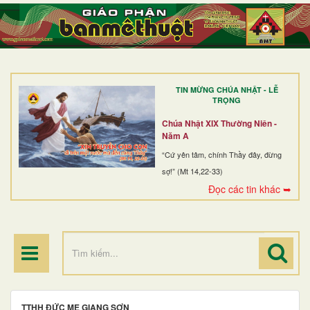
TRANG NHẤT
GIỚI THIỆU
GIÁO XỨ
TIN MỪNG CHÚA NHẬT - LỄ
DÒNG TU
TRỌNG
BAN MỤC VỤ
Chúa Nhật XIX Thường Niên -
Năm A
ĐOÀN THỂ CG
“Cứ yên tâm, chính Thầy đây, đừng
sợ!” (Mt 14,22-33)
LINH MỤC
Đọc các tin khác ➥
ĐIỂM HÀNH HƯƠNG
TTHH ĐỨC MẸ GIANG SƠN