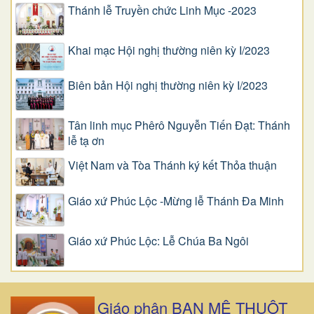
Thánh lễ Truyền chức Linh Mục -2023
Khai mạc Hội nghị thường niên kỳ I/2023
Biên bản Hội nghị thường niên kỳ I/2023
Tân linh mục Phêrô Nguyễn Tiến Đạt: Thánh
lễ tạ ơn
Việt Nam và Tòa Thánh ký kết Thỏa thuận
Giáo xứ Phúc Lộc -Mừng lễ Thánh Đa Minh
Giáo xứ Phúc Lộc: Lễ Chúa Ba Ngôi
Giáo phận BAN MÊ THUỘT