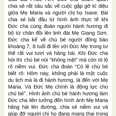
chia sẻ rất sâu sắc về cuộc gặp gỡ kì diệu
giữa Mẹ Maria và người chị họ Isave. Bài
chia sẻ bắt đầu từ hình ảnh thực tế khi
Đức cha cùng đoàn người hành hương đi
bộ từ chân đồi lên linh đài Mẹ Giang Sơn.
Đức cha kể về chú bé người đồng bào
khoảng 7, 8 tuổi đi lên với Đức Mẹ trong tư
thế rất vui tươi và hăng hái. Khi Đức cha
hỏi thì chú bé nói “không mệt” mà còn tỏ lộ
rõ niềm vui. Đức cha đoán “Có lẽ chú bé
biết rõ: Hôm nay, không phải là một cuộc
du lịch mà là đi hành hương, là đến với Mẹ
Maria. Và Đức Mẹ chính là động lực cho
chú bé”. Hình ảnh chú bé
hành hương
làm
Đức cha liên tưởng đến hình ảnh Mẹ Maria
hăng hái lên đường, chia sẻ niềm vui và
giúp đỡ người chị họ
đang
mang thai trong