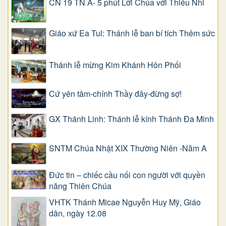
CN 19 TN A- 5 phút Lời Chúa với Thiếu Nhi
Giáo xứ Ea Tul: Thánh lễ ban bí tích Thêm sức
Thánh lễ mừng Kim Khánh Hôn Phối
Cứ yên tâm-chính Thầy đây-đừng sợ!
GX Thánh Linh: Thánh lễ kính Thánh Đa Minh
SNTM Chúa Nhật XIX Thường Niên -Năm A
Đức tin – chiếc cầu nối con người với quyền
năng Thiên Chúa
VHTK Thánh Micae Nguyễn Huy Mỹ, Giáo
dân, ngày 12.08