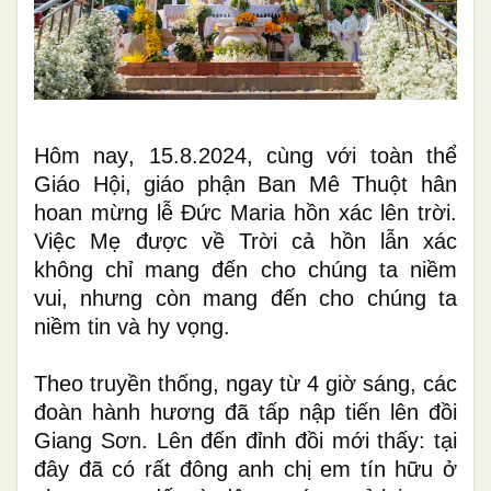
Hôm nay
, 15.8.2024, c
ùng với toàn thể
Giáo Hội,
giáo phận Ban Mê Thuột
hân
hoan mừng lễ Đức Maria hồn xác lên trời.
Việc Mẹ được về Trời
cả hồn lẫn xác
không chỉ mang đến cho chúng ta niềm
vui, nhưng còn
mang đến
cho chúng ta
niềm tin và hy vọng.
Theo truyền thống, ngay từ 4 giờ sáng, các
đoàn hành hương đã tấp nập tiến lên đồi
Giang Sơn. Lên đến
đỉnh đồi
mới thấy:
tại
đây
đã
có rất đông anh chị em tín hữu
ở