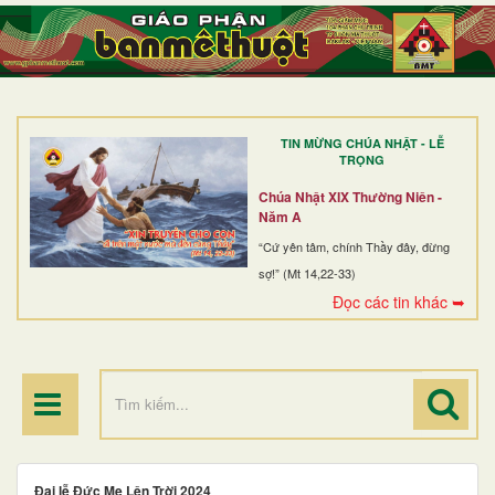
TRANG NHẤT
GIỚI THIỆU
GIÁO XỨ
TIN MỪNG CHÚA NHẬT - LỄ
DÒNG TU
TRỌNG
BAN MỤC VỤ
Chúa Nhật XIX Thường Niên -
Năm A
ĐOÀN THỂ CG
“Cứ yên tâm, chính Thầy đây, đừng
sợ!” (Mt 14,22-33)
LINH MỤC
Đọc các tin khác ➥
ĐIỂM HÀNH HƯƠNG
Đại lễ Đức Mẹ Lên Trời 2024