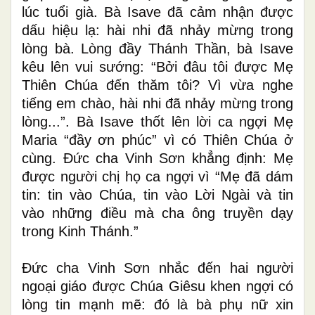
lúc tuổi già. Bà Isave đã cảm nhận được
dấu hiệu lạ: hài nhi đã nhảy mừng trong
lòng bà. Lòng đầy Thánh Thần, bà Isave
kêu lên vui sướng: “Bởi đâu tôi được Mẹ
Thiên Chúa đến thăm tôi? Vì vừa nghe
tiếng em chào, hài nhi đã nhảy mừng trong
lòng...”. Bà Isave
thốt lên
lời ca ngợi Mẹ
Maria “đầy ơn phúc” vì có Thiên Chúa ở
cùng. Đức cha
Vinh Sơn
khẳng định: Mẹ
được người chị họ ca ngợi vì “Mẹ đã dám
tin
:
tin vào Chúa, tin vào Lời Ngài
và
tin
vào những điều mà cha ông truyền dạy
trong Kinh Thánh.”
Đức cha
Vinh Sơn nhắc
đến hai người
ngoại giáo
được
Chúa Giêsu khen ngợi
có
lòng
tin mạnh mẽ:
đó là
bà
phụ nữ
xin