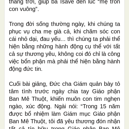
tháng trời, giúp bà Isave đến lúc “mẹ tròn
con vuông”.
Trong đời sống thường ngày, khi chúng ta
phục vụ cha mẹ già cả, khi chăm sóc con
cái nhỏ dại, đau yếu... thì chúng ta phải thể
hiện bằng những hành động cụ thể với tất
cả sự thương yêu, không coi đó chỉ là công
việc bổn phận mà phải thể hiện bằng hành
động đức tin.
Cuối bài giảng, Đức cha Giám quản bày tỏ
tâm tình trước
ngày
chia tay Giáo phận
Ban Mê Thuột, khiến muôn con tim nghẹn
ngào, xúc động.
Ngài
nói: “Trong 15 năm
được bổ nhiệm làm Giám mục Giáo phận
Ban Mê Thuột, tôi đã yêu thương đón nhận
tất cả tín hữu trong Giáo phận Ban Mê