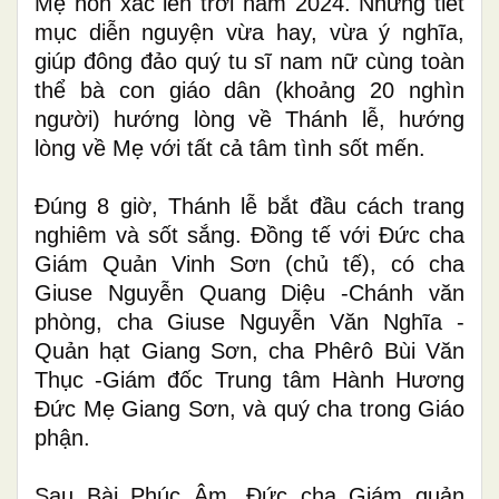
Mẹ
hồn xác lên trời
năm 2024.
Những
tiết
mục diễn nguyện vừa hay, vừa ý nghĩa,
giúp đông đảo quý tu sĩ nam nữ cùng toàn
thể bà con giáo dân (khoảng 20 nghìn
người) hướng lòng về Thánh lễ, hướng
lòng về Mẹ với tất cả tâm tình
sốt
mến.
Đúng 8 giờ, Thánh lễ bắt đầu cách trang
nghiêm và sốt sắng. Đồng tế với Đức cha
Giám Quản Vinh Sơn (chủ tế), có cha
Giuse Nguyễn Quang Diệu
-
Chánh văn
phòng, cha Giuse Nguyễn Văn Nghĩa
-
Quản hạt
Giang Sơn
, cha Phêrô Bùi Văn
Thục
-
Giám đốc Trung tâm Hành Hương
Đức Mẹ Giang Sơn,
và
quý cha trong
Giáo
phận
.
Sau Bài Phúc Âm
, Đức cha Giám quản