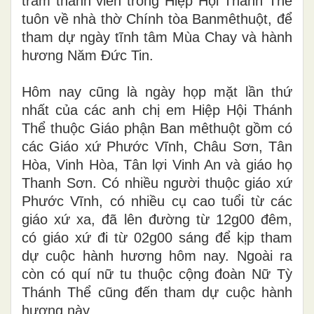
trăm thành viên trong Hiệp Hội Thánh Thể
tuôn về nhà thờ Chính tòa Banmêthuột, để
tham dự ngày tĩnh tâm Mùa Chay và hành
hương Năm Đức Tin.
Hôm nay cũng là ngày họp mặt lần thứ
nhất của các anh chị em Hiệp Hội Thánh
Thể thuộc Giáo phận Ban mêthuột gồm có
các Giáo xứ Phước Vĩnh, Châu Sơn, Tân
Hòa, Vinh Hòa, Tân lợi Vinh An và giáo họ
Thanh Sơn. Có nhiều người thuộc giáo xứ
Phước Vĩnh, có nhiều cụ cao tuổi từ các
giáo xứ xa, đã lên đường từ 12g00 đêm,
có giáo xứ đi từ 02g00 sáng để kịp tham
dự cuộc hành hương hôm nay. Ngoài ra
còn có quí nữ tu thuộc cộng đoàn Nữ Tỳ
Thánh Thể cũng đến tham dự cuộc hành
hương này.