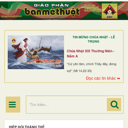
TRANG NHẤT
GIỚI THIỆU
GIÁO XỨ
TIN MỪNG CHÚA NHẬT - LỄ
DÒNG TU
TRỌNG
BAN MỤC VỤ
Chúa Nhật XIX Thường Niên -
Năm A
ĐOÀN THỂ CG
“Cứ yên tâm, chính Thầy đây, đừng
sợ!” (Mt 14,22-33)
LINH MỤC
Đọc các tin khác ➥
ĐIỂM HÀNH HƯƠNG
HIỆP HỘI THÁNH THỂ