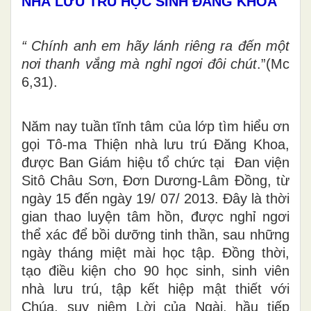
NHÀ LƯU TRÚ HỌC SINH ĐĂNG KHOA
“ Chính anh em hãy lánh riêng ra đến một
nơi thanh vắng mà nghỉ ngơi đôi chút
.”(Mc
6,31).
Năm nay tuần tĩnh tâm của lớp tìm hiểu ơn
gọi Tô-ma Thiện nhà lưu trú Đăng Khoa,
được Ban Giám hiệu tổ chức tại Đan viện
Sitô Châu Sơn, Đơn Dương-Lâm Đồng, từ
ngày 15 đến ngày 19/ 07/ 2013. Đây là thời
gian thao luyện tâm hồn, được nghỉ ngơi
thể xác để bồi dưỡng tinh thần, sau những
ngày tháng miệt mài học tập. Đồng thời,
tạo điều kiện cho 90 học sinh, sinh viên
nhà lưu trú, tập kết hiệp mật thiết với
Chúa, suy niệm Lời của Ngài, hầu tiếp