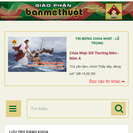
TRANG NHẤT
GIỚI THIỆU
GIÁO XỨ
TIN MỪNG CHÚA NHẬT - LỄ
DÒNG TU
TRỌNG
BAN MỤC VỤ
Chúa Nhật XIX Thường Niên -
Năm A
ĐOÀN THỂ CG
“Cứ yên tâm, chính Thầy đây, đừng
sợ!” (Mt 14,22-33)
LINH MỤC
Đọc các tin khác ➥
ĐIỂM HÀNH HƯƠNG
LƯU TRÚ ĐĂNG KHOA