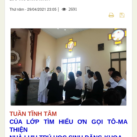
|
Thứ năm - 29/04/2021 23:05
2691
TUẦN TĨNH TÂM
CỦA LỚP TÌM HIỂU ƠN GỌI TÔ-MA
THIỆN