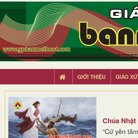
GIỚI THIỆU
GIÁO XỨ
Chúa Nhật
“Cứ yên tâm