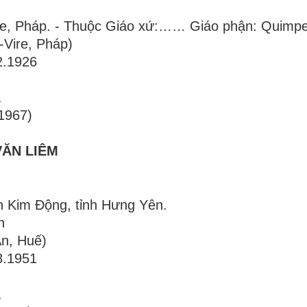
agne, Pháp. - Thuộc Giáo xứ:…… Giáo phận: Quimp
-Vire, Pháp)
2.1926
a
1967)
VĂN LIÊM
ện Kim Động, tỉnh Hưng Yên.
h
An, Huế)
8.1951
a