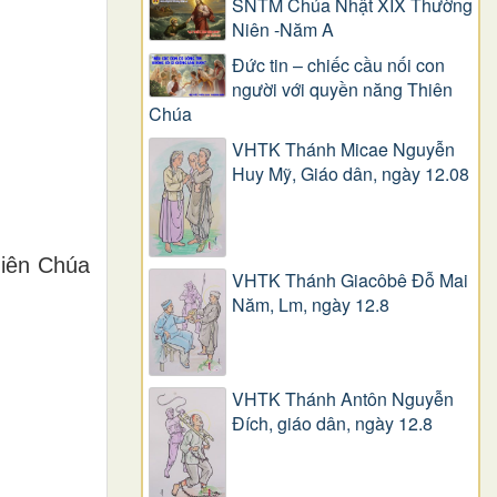
SNTM Chúa Nhật XIX Thường
Niên -Năm A
Đức tin – chiếc cầu nối con
người với quyền năng Thiên
Chúa
VHTK Thánh Micae Nguyễn
Huy Mỹ, Giáo dân, ngày 12.08
hiên Chúa
VHTK Thánh Giacôbê Ðỗ Mai
Năm, Lm, ngày 12.8
VHTK Thánh Antôn Nguyễn
Ðích, giáo dân, ngày 12.8