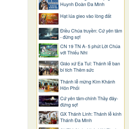
Huynh Đoàn Đa Minh
Hạt lúa gieo vào lòng đất
Điều Chúa truyền: Cứ yên tâm
- đừng sợ!
CN 19 TN A- 5 phút Lời Chúa
với Thiếu Nhi
Giáo xứ Ea Tul: Thánh lễ ban
bí tích Thêm sức
Thánh lễ mừng Kim Khánh
Hôn Phối
Cứ yên tâm-chính Thầy đây-
đừng sợ!
GX Thánh Linh: Thánh lễ kính
Thánh Đa Minh