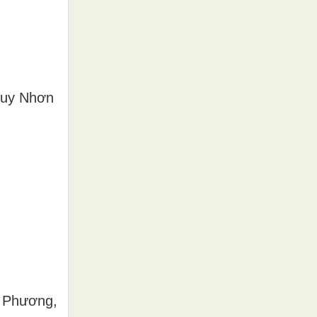
 Quy Nhơn
g Phương,