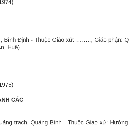
1974)
ơn, Bình Định - Thuộc Giáo xứ: …….., Giáo phận:
An, Huế)
a
1975)
HANH CÁC
 Quảng trạch, Quảng Bình - Thuộc Giáo xứ: Hướn