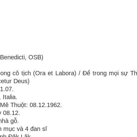
Benedicti, OSB)
ong cô tịch (Ora et Labora) / Để trong mọi sự T
cetur Deus)
1.07.
Italia.
 Mê Thuột: 08.12.1962.
 08.12.
nhà gỗ.
h mục và 4 đan sĩ
ỉnh Đăk Lăk.