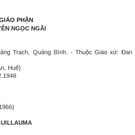
 GIÁO PHẬN
YỄN NGỌC NGÃI
Quảng Trạch, Quảng Bình. - Thuộc Giáo xứ: Đan
An, Huế)
2.1948
a
1966)
GUILLAUMA