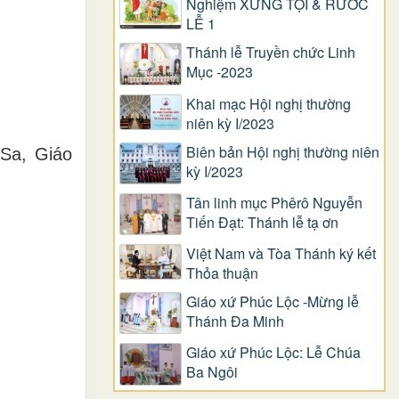
Nghiệm XƯNG TỘI & RƯỚC
LỄ 1
Thánh lễ Truyền chức Linh
Mục -2023
Khai mạc Hội nghị thường
niên kỳ I/2023
Biên bản Hội nghị thường niên
 Sa, Giáo
kỳ I/2023
Tân linh mục Phêrô Nguyễn
Tiến Đạt: Thánh lễ tạ ơn
Việt Nam và Tòa Thánh ký kết
Thỏa thuận
Giáo xứ Phúc Lộc -Mừng lễ
Thánh Đa Minh
Giáo xứ Phúc Lộc: Lễ Chúa
Ba Ngôi