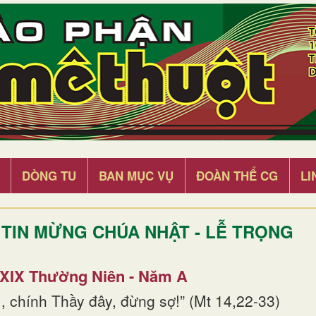
DÒNG TU
BAN MỤC VỤ
ĐOÀN THỂ CG
LI
TIN MỪNG CHÚA NHẬT - LỄ TRỌNG
 XIX Thường Niên - Năm A
, chính Thầy đây, đừng sợ!” (Mt 14,22-33)