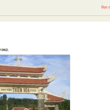
Đọc c
.1962.