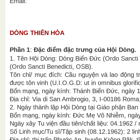
Email:
DÒNG THIÊN HÒA
Phần 1
:
Đặc điểm đặc trưng của Hội Dòng.
1. Tên Hội Dòng: Dòng Biển Đức (Ordo Sancti 
(Ordo Sancti Benedicti, OSB).
Tôn chỉ/ mục đích: Cầu nguyện và lao động tr
được tôn vinh (U.I.O.G.D: ut in omnibus glorifi
Bổn mạng, ngày kính: Thánh Biển Đức, ngày 1
Địa chỉ: Via di San Ambrogio, 3, I-00186 Roma, 
2. Ngày thành lập Hội Dòng tại Giáo phận Ban
Bổn mạng, ngày kính: Đức Mẹ Vô Nhiễm, ngày
Ngày xây Tu viện đầu tiên/chất liệu: 04.1962 / 
Số Linh mục/Tu sĩ/Tập sinh (08.12.1962): 2 lin
Địa chỉ: thị trấn Phước An, huyện Krông Păk, t