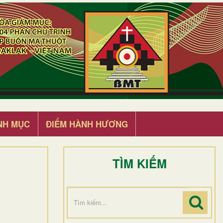
NH MỤC
ĐIỂM HÀNH HƯƠNG
TÌM KIẾM