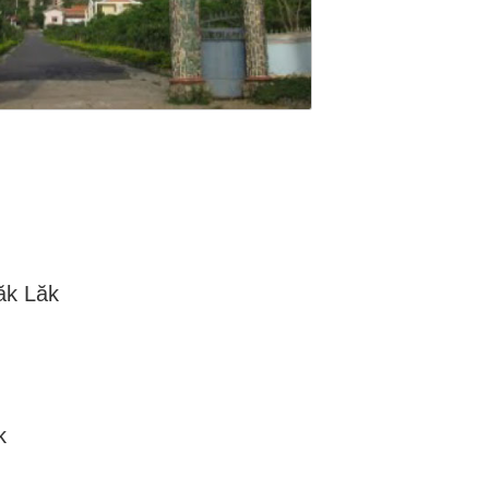
ăk Lăk
k