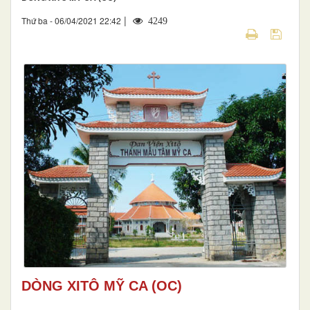
|
Thứ ba - 06/04/2021 22:42
4249
DÒNG XITÔ MỸ CA (OC)