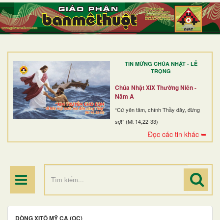
TRANG NHẤT
GIỚI THIỆU
GIÁO XỨ
TIN MỪNG CHÚA NHẬT - LỄ
DÒNG TU
TRỌNG
BAN MỤC VỤ
Chúa Nhật XIX Thường Niên -
Năm A
ĐOÀN THỂ CG
“Cứ yên tâm, chính Thầy đây, đừng
sợ!” (Mt 14,22-33)
LINH MỤC
Đọc các tin khác ➥
ĐIỂM HÀNH HƯƠNG
DÒNG XITÔ MỸ CA (OC)