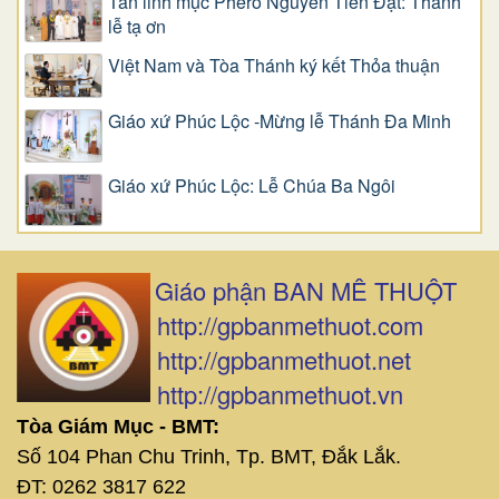
Tân linh mục Phêrô Nguyễn Tiến Đạt: Thánh
lễ tạ ơn
Việt Nam và Tòa Thánh ký kết Thỏa thuận
Giáo xứ Phúc Lộc -Mừng lễ Thánh Đa Minh
Giáo xứ Phúc Lộc: Lễ Chúa Ba Ngôi
Giáo phận BAN MÊ THUỘT
http://gpbanmethuot.com
http://gpbanmethuot.net
http://gpbanmethuot.vn
Tòa Giám Mục - BMT:
Số 104 Phan Chu Trinh, Tp. BMT, Đắk Lắk.
ĐT: 0262 3817 622