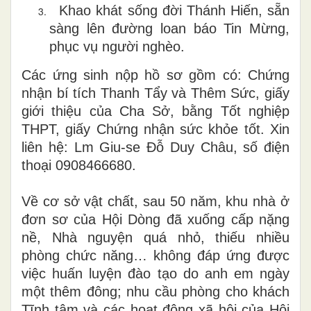
Khao khát sống đời Thánh Hiến, sẵn
sàng lên đường loan báo Tin Mừng,
phục vụ người nghèo.
Các ứng sinh nộp hồ sơ gồm có: Chứng
nhận bí tích Thanh Tẩy và Thêm Sức, giấy
giới thiệu của Cha Sở, bằng Tốt nghiệp
THPT, giấy Chứng nhận sức khỏe tốt. Xin
liên hệ: Lm Giu-se Đỗ Duy Châu, số điện
thoại 0908466680.
Về cơ sở vật chất, sau 50 năm, khu nhà ở
đơn sơ của Hội Dòng đã xuống cấp nặng
nề, Nhà nguyện quá nhỏ, thiếu nhiều
phòng chức năng… không đáp ứng được
việc huấn luyện đào tạo do anh em ngày
một thêm đông; nhu cầu phòng cho khách
Tĩnh tâm và các hoạt động xã hội của Hội