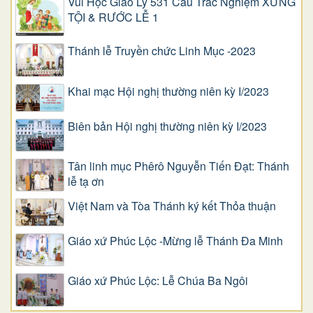
Vui Học Giáo Lý 531 Câu Trắc Nghiệm XƯNG
TỘI & RƯỚC LỄ 1
Thánh lễ Truyền chức Linh Mục -2023
Khai mạc Hội nghị thường niên kỳ I/2023
Biên bản Hội nghị thường niên kỳ I/2023
Tân linh mục Phêrô Nguyễn Tiến Đạt: Thánh
lễ tạ ơn
Việt Nam và Tòa Thánh ký kết Thỏa thuận
Giáo xứ Phúc Lộc -Mừng lễ Thánh Đa Minh
Giáo xứ Phúc Lộc: Lễ Chúa Ba Ngôi