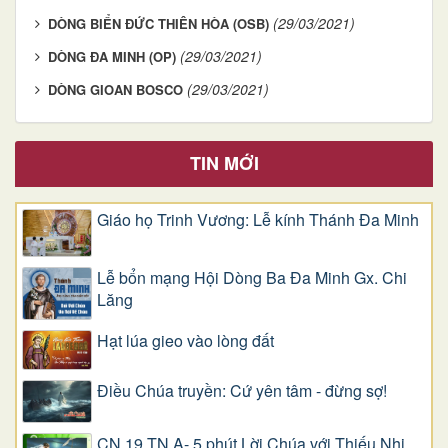
(29/03/2021)
DÒNG BIỂN ĐỨC THIÊN HÒA (OSB)
(29/03/2021)
DÒNG ĐA MINH (OP)
(29/03/2021)
DÒNG GIOAN BOSCO
TIN MỚI
Giáo họ Trinh Vương: Lễ kính Thánh Đa Minh
Lễ bổn mạng Hội Dòng Ba Đa Minh Gx. Chi
Lăng
Hạt lúa gieo vào lòng đất
Điều Chúa truyền: Cứ yên tâm - đừng sợ!
CN 19 TN A- 5 phút Lời Chúa với Thiếu Nhi