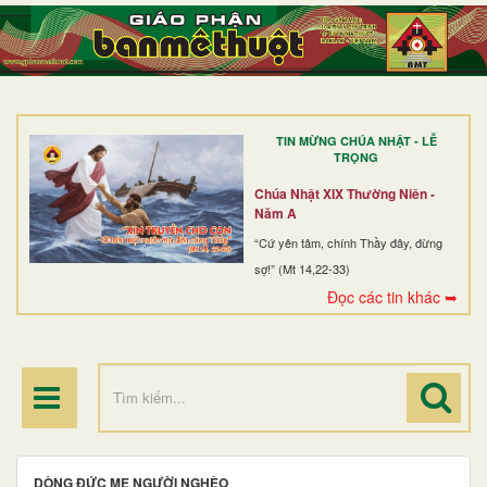
TRANG NHẤT
GIỚI THIỆU
GIÁO XỨ
TIN MỪNG CHÚA NHẬT - LỄ
DÒNG TU
TRỌNG
BAN MỤC VỤ
Chúa Nhật XIX Thường Niên -
Năm A
ĐOÀN THỂ CG
“Cứ yên tâm, chính Thầy đây, đừng
sợ!” (Mt 14,22-33)
LINH MỤC
Đọc các tin khác ➥
ĐIỂM HÀNH HƯƠNG
DÒNG ĐỨC MẸ NGƯỜI NGHÈO