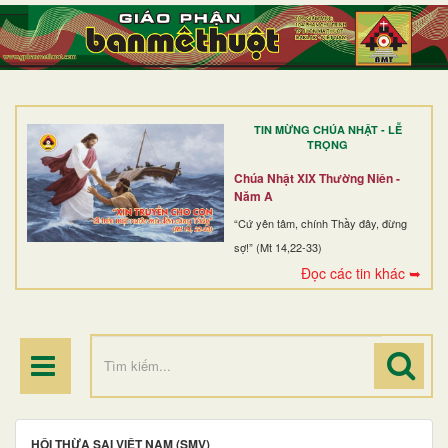
TRANG NHẤT
GIỚI THIỆU
GIÁO XỨ
TIN MỪNG CHÚA NHẬT - LỄ
DÒNG TU
TRỌNG
BAN MỤC VỤ
Chúa Nhật XIX Thường Niên -
Năm A
ĐOÀN THỂ CG
“Cứ yên tâm, chính Thầy đây, đừng
sợ!” (Mt 14,22-33)
LINH MỤC
Đọc các tin khác ➥
ĐIỂM HÀNH HƯƠNG
HỘI THỪA SAI VIỆT NAM (SMV)