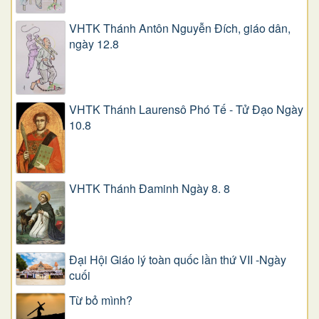
VHTK Thánh Antôn Nguyễn Ðích, giáo dân,
ngày 12.8
VHTK Thánh Laurensô Phó Tế - Tử Đạo Ngày
10.8
VHTK Thánh Đaminh Ngày 8. 8
Đại Hội Giáo lý toàn quốc lần thứ VII -Ngày
cuối
Từ bỏ mình?