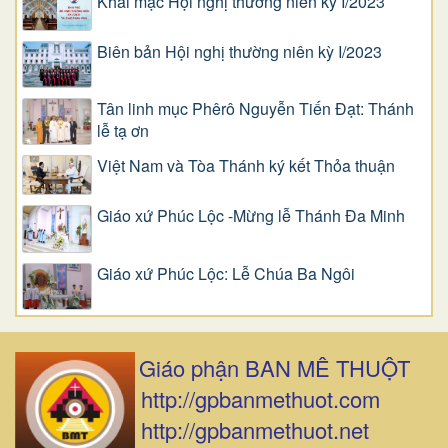
Khai mạc Hội nghị thường niên kỳ I/2023
Biên bản Hội nghị thường niên kỳ I/2023
Tân linh mục Phêrô Nguyễn Tiến Đạt: Thánh
lễ tạ ơn
Việt Nam và Tòa Thánh ký kết Thỏa thuận
Giáo xứ Phúc Lộc -Mừng lễ Thánh Đa Minh
Giáo xứ Phúc Lộc: Lễ Chúa Ba Ngôi
Giáo phận BAN MÊ THUỘT
http://gpbanmethuot.com
http://gpbanmethuot.net