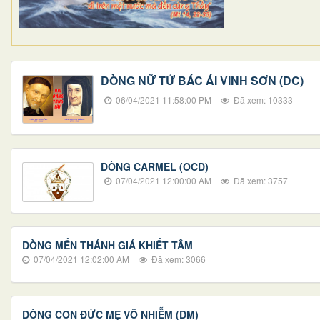
DÒNG NỮ TỬ BÁC ÁI VINH SƠN (DC)
06/04/2021 11:58:00 PM
Đã xem: 10333
DÒNG CARMEL (OCD)
07/04/2021 12:00:00 AM
Đã xem: 3757
DÒNG MẾN THÁNH GIÁ KHIẾT TÂM
07/04/2021 12:02:00 AM
Đã xem: 3066
DÒNG CON ĐỨC MẸ VÔ NHIỄM (DM)