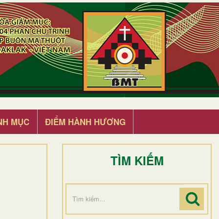
NH MỤC
ĐIỂM HÀNH HƯƠNG
TÌM KIẾM