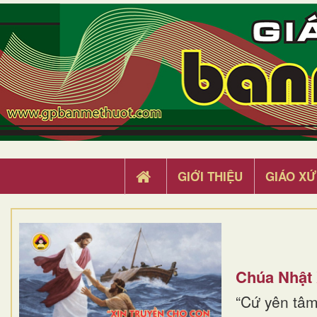
GIỚI THIỆU
GIÁO XỨ
Chúa Nhật
“Cứ yên tâm