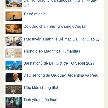
Đại Hội Giáo lý toàn quốc lần thứ VII -Ngày
cuối
Từ bỏ mình?
Có dừng chân nhưng không đứng lại
Trực tuyến Thánh lễ Bế mạc Đại Hội Giáo Lý
Thông điệp Magnifica Humanitas
Bài hát chủ đề ĐH Giới trẻ TG Seoul 2027
ĐTC sẽ tông du Uruguay, Argentina và Pêru
Tiếp kiến chung (5/8)
Tình yêu muôn thuở