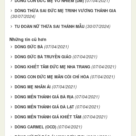
(07/04/2021)
DÒNG CON ĐỨC MẸ VÔ NHIỄM (DM)
DÒNG THỪA SAI ĐỨC MẸ TRINH VƯƠNG THÁNH GIA
(30/07/2024)
(30/07/2024)
TU ĐOÀN NỮ THỪA SAI THÁNH MẪU
Những tin cũ hơn
(07/04/2021)
DÒNG ĐỨC BÀ
(07/04/2021)
DÒNG ĐỨC BÀ TRUYỀN GIÁO
(07/04/2021)
DÒNG KHIẾT TÂM ĐỨC MẸ NHA TRANG
(07/04/2021)
DÒNG CON ĐỨC MẸ MÂN CÔI CHÍ HÒA
(07/04/2021)
DÒNG MẸ NHÂN ÁI
(07/04/2021)
DÒNG MẾN THÁNH GIÁ BÀ RỊA
(07/04/2021)
DÒNG MẾN THÁNH GIÁ ĐÀ LẠT
(07/04/2021)
DÒNG MẾN THÁNH GIÁ KHIẾT TÂM
(07/04/2021)
DÒNG CARMEL (OCD)