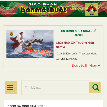
TRANG NHẤT
GIỚI THIỆU
GIÁO XỨ
TIN MỪNG CHÚA NHẬT - LỄ
DÒNG TU
TRỌNG
BAN MỤC VỤ
Chúa Nhật XIX Thường Niên -
Năm A
ĐOÀN THỂ CG
“Cứ yên tâm, chính Thầy đây, đừng
sợ!” (Mt 14,22-33)
LINH MỤC
Đọc các tin khác ➥
ĐIỂM HÀNH HƯƠNG
DÒNG ĐA MINH TAM HIỆP