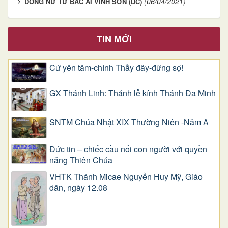
(06/04/2021)
DÒNG NỮ TỬ BÁC ÁI VINH SƠN (DC)
TIN MỚI
Cứ yên tâm-chính Thầy đây-đừng sợ!
GX Thánh Linh: Thánh lễ kính Thánh Đa Minh
SNTM Chúa Nhật XIX Thường Niên -Năm A
Đức tin – chiếc cầu nối con người với quyền
năng Thiên Chúa
VHTK Thánh Micae Nguyễn Huy Mỹ, Giáo
dân, ngày 12.08