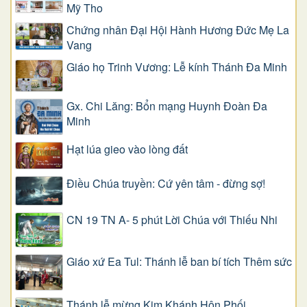
Mỹ Tho
Chứng nhân Đại Hội Hành Hương Đức Mẹ La
Vang
Giáo họ Trinh Vương: Lễ kính Thánh Đa Minh
Gx. Chi Lăng: Bổn mạng Huynh Đoàn Đa
Minh
Hạt lúa gieo vào lòng đất
Điều Chúa truyền: Cứ yên tâm - đừng sợ!
CN 19 TN A- 5 phút Lời Chúa với Thiếu Nhi
Giáo xứ Ea Tul: Thánh lễ ban bí tích Thêm sức
Thánh lễ mừng Kim Khánh Hôn Phối