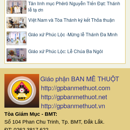
Tân linh mục Phêrô Nguyễn Tiến Đạt: Thánh
lễ tạ ơn
Việt Nam và Tòa Thánh ký kết Thỏa thuận
Giáo xứ Phúc Lộc -Mừng lễ Thánh Đa Minh
Giáo xứ Phúc Lộc: Lễ Chúa Ba Ngôi
Giáo phận BAN MÊ THUỘT
http://gpbanmethuot.com
http://gpbanmethuot.net
http://gpbanmethuot.vn
Tòa Giám Mục - BMT:
Số 104 Phan Chu Trinh, Tp. BMT, Đắk Lắk.
ĐT: 0262 3817 622