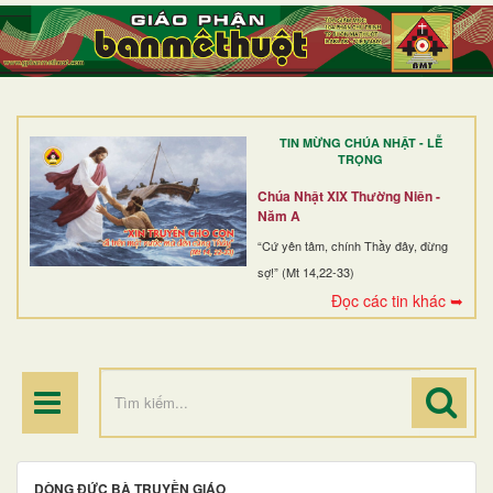
TRANG NHẤT
GIỚI THIỆU
GIÁO XỨ
TIN MỪNG CHÚA NHẬT - LỄ
DÒNG TU
TRỌNG
BAN MỤC VỤ
Chúa Nhật XIX Thường Niên -
Năm A
ĐOÀN THỂ CG
“Cứ yên tâm, chính Thầy đây, đừng
sợ!” (Mt 14,22-33)
LINH MỤC
Đọc các tin khác ➥
ĐIỂM HÀNH HƯƠNG
DÒNG ĐỨC BÀ TRUYỀN GIÁO